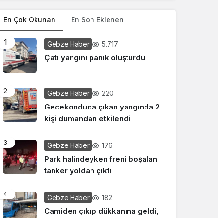
En Çok Okunan
En Son Eklenen
1
5.717
Gebze Haber
Çatı yangını panik oluşturdu
2
220
Gebze Haber
Gecekonduda çıkan yangında 2
kişi dumandan etkilendi
3
176
Gebze Haber
Park halindeyken freni boşalan
tanker yoldan çıktı
4
182
Gebze Haber
Camiden çıkıp dükkanına geldi,