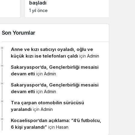
2 ölü
yangın 
1 yıl önce
1 yıl ön
Son Yorumlar
Anne ve kızı satıcıyı oyaladı, oğlu ve
küçük kızı ise telefonları çaldı
için
Admin
Sakaryaspor’da, Gençlerbirliği mesaisi
devam etti
için
Admin
Sakaryaspor’da, Gençlerbirliği mesaisi
devam etti
için
Admin
Tıra çarpan otomobilin sürücüsü
yaralandı
için
Admin
Kocaelispor’dan açıklama: “4’ü futbolcu,
6 kişi yaralandı”
için
Hasan