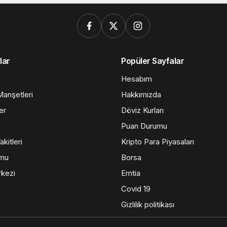
lar
Popüler Sayfalar
Hesabım
anşetleri
Hakkımızda
er
Döviz Kurları
Puan Durumu
kitleri
Kripto Para Piyasaları
umu
Borsa
kezi
Emtia
Covid 19
Gizlilik politikası