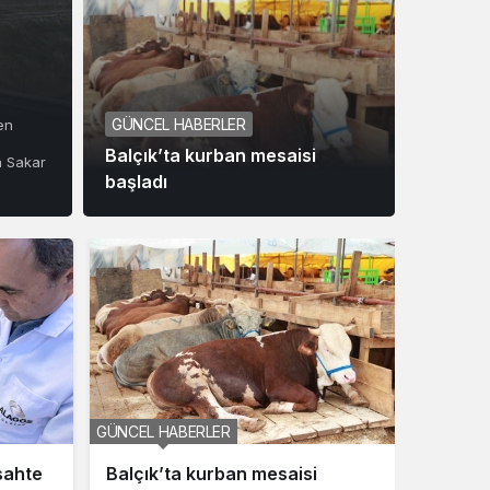
GÜNCEL HABERLER
en
Balçık’ta kurban mesaisi
n Sakar
başladı
Gebze Haber
Gebze Ha
Kazdıkları kuyu mezarları oldu:
Kocael