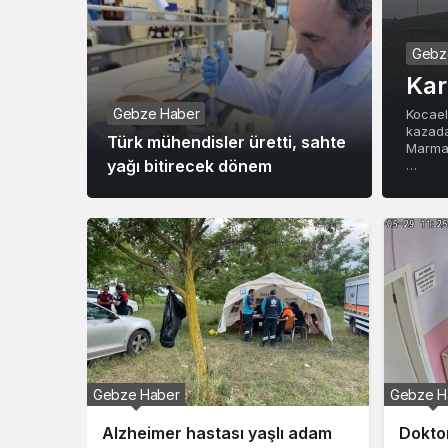
Gebz
Kar
Gebze Haber
Kocael
kazada
Türk mühendisler üretti, sahte
Marmar
yağı bitirecek dönem
…
Gebze Haber
Gebze H
 adam
Doktoru darp ettiği iddia edilen
Türk m