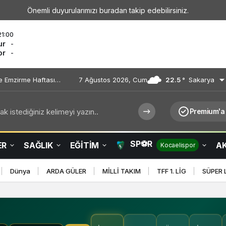
Önemli duyurularımızı buradan takip edebilirsiniz.
21:00
ur
-
or
-
e Emzirme Haftası
7 Ağustos 2026, Cum
22.5 °
Sakarya
k istediğiniz kelimeyi yazın..
Premium'a
SP⚽R
ER
SAĞLIK
EĞİTİM
AK
Kocaelispor
Dünya
ARDA GÜLER
MİLLİ TAKIM
TFF 1. LİG
SÜPER 