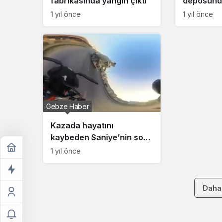
fabrikasında yangın çıktı
deposunda
1 yıl önce
1 yıl önce
Gebze Haber
Kazada hayatını
kaybeden Saniye’nin son
anları kask kamerasında
1 yıl önce
Daha