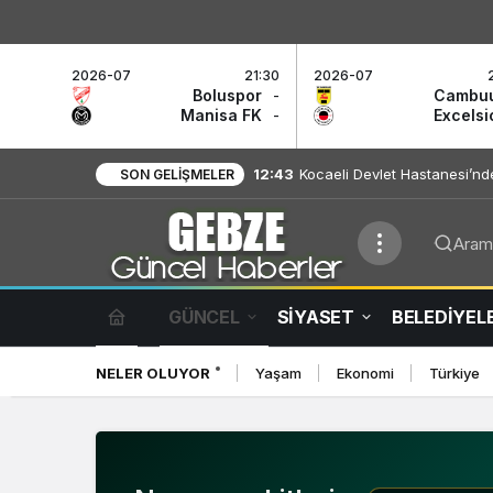
2026-07
21:30
2026-07
Boluspor
-
Cambu
Manisa FK
-
Excelsi
12:43
Kocaeli Devlet Hastanesi’nd
Etkinliği
SON GELIŞMELER
Arama
Gebze Haber Haberleri
GÜNCEL
SİYASET
BELEDİYEL
NELER OLUYOR
Yaşam
Ekonomi
Türkiye