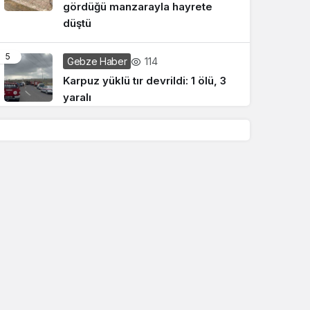
gördüğü manzarayla hayrete
düştü
5
114
Gebze Haber
Karpuz yüklü tır devrildi: 1 ölü, 3
yaralı