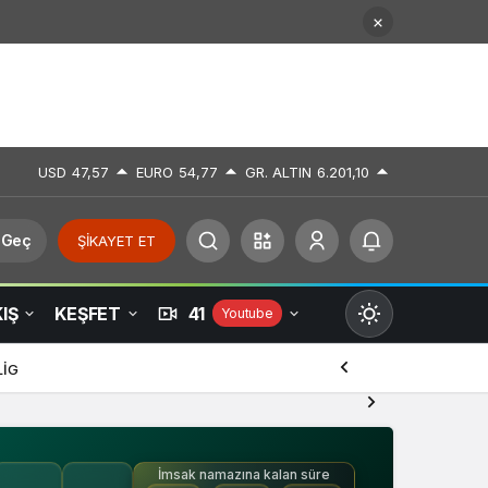
USD
47,57
EURO
54,77
GR. ALTIN
6.201,10
 Geç
ŞİKAYET ET
IŞ
KEŞFET
41
Youtube
Mod
değiştir
LİG
İmsak namazına kalan süre
Gündüz Modu