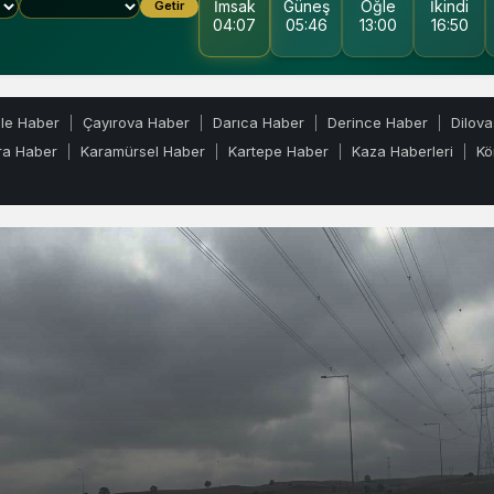
İmsak
Güneş
Öğle
İkindi
Getir
04:07
05:46
13:00
16:50
ele Haber
Çayırova Haber
Darıca Haber
Derince Haber
Dilova
ra Haber
Karamürsel Haber
Kartepe Haber
Kaza Haberleri
Kö