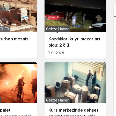
ERLER
Gebze Haber
 kurban mesaisi
Kazdıkları kuyu mezarları
oldu: 2 ölü
1 yıl önce
Gebze Haber
palet
Kurs merkezinde dehşet