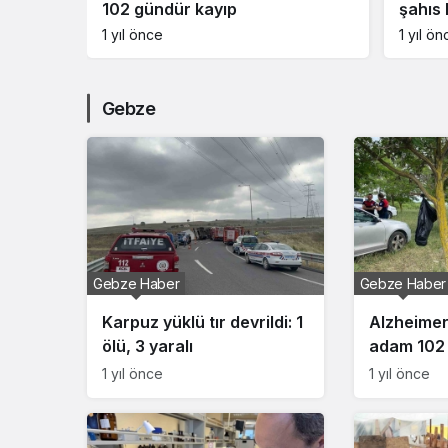
şahıs konuştu:
yağı 
1 yıl önce
1 yıl ön
Gebze
Gebze Haber
Gebze Haber
Karpuz yüklü tır devrildi: 1
Alzheimer 
ölü, 3 yaralı
adam 102 
1 yıl önce
1 yıl önce