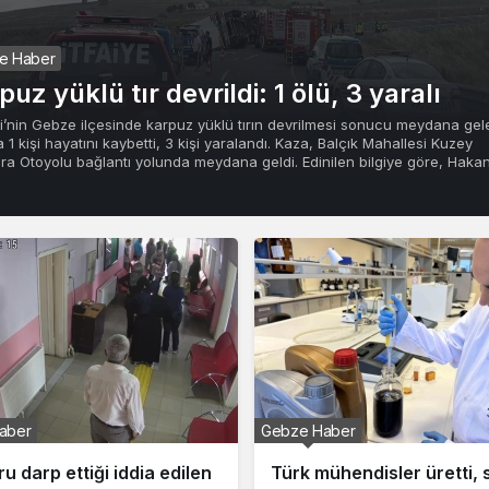
e Haber
puz yüklü tır devrildi: 1 ölü, 3 yaralı
i’nin Gebze ilçesinde karpuz yüklü tırın devrilmesi sonucu meydana gel
 1 kişi hayatını kaybetti, 3 kişi yaralandı. Kaza, Balçık Mahallesi Kuzey
a Otoyolu bağlantı yolunda meydana geldi. Edinilen bilgiye göre, Haka
aber
GÜNCEL HABERLER
ühendisler üretti, sahte
Balçık’ta kurban mesaisi