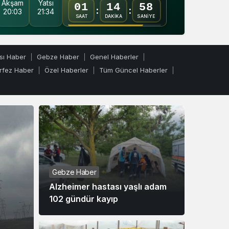
Akşam
Yatsı
01
14
57
Gündüz modunu seçin.
:
:
20:03
21:34
SAAT
DAKİKA
SANİYE
Gece Modu
Gece modunu seçin.
sı Haber
Gebze Haber
Genel Haberler
rfez Haber
Özel Haberler
Tüm Güncel Haberler
Sistem Modu
Sistem modunu seçin.
Gebze Haber
Gebze H
Alzheimer hastası yaşlı adam
Kocaeli’
102 gündür kayıp
yangın ç