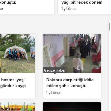
bitirecek dönem
başladı
ce
1 yıl önce
Gebze Haber
hastası yaşlı
Doktoru darp ettiği iddia
gündür kayıp
edilen şahıs konuştu:
1 yıl önce