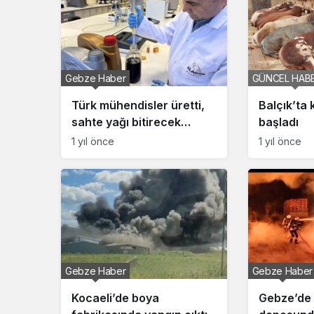
Gebze Haber
GÜNCEL HAB
Türk mühendisler üretti,
Balçık’ta
sahte yağı bitirecek
başladı
dönem
1 yıl önce
1 yıl önce
Gebze Haber
Gebze Haber
Kocaeli’de boya
Gebze’de 