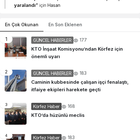
yaralandı”
için
Hasan
En Çok Okunan
En Son Eklenen
1
177
GÜNCEL HABERLER
KTO İnşaat Komisyonu’ndan Körfez için
önemli uyarı
2
183
GÜNCEL HABERLER
Caminin kubbesinde çalışan işçi fenalaştı,
itfaiye ekipleri harekete geçti
3
168
Körfez Haber
KTO’da hüzünlü meclis
4
183
Körfez Haber