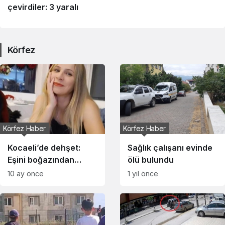
çevirdiler: 3 yaralı
Körfez
Körfez Haber
Körfez Haber
Kocaeli’de dehşet:
Sağlık çalışanı evinde
Eşini boğazından
ölü bulundu
bıçaklayarak ağır
10 ay önce
1 yıl önce
yaraladı