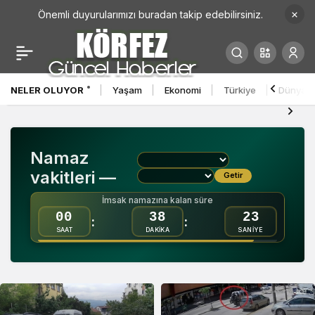
Önemli duyurularımızı buradan takip edebilirsiniz.
Körfez Haber Haberleri
NELER OLUYOR
Yaşam
Ekonomi
Türkiye
Dünya
Namaz
vakitleri —
Getir
İmsak namazına kalan süre
00
38
22
:
:
SAAT
DAKİKA
SANİYE