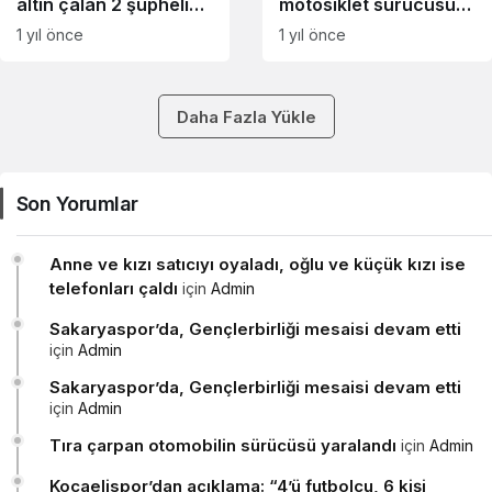
altın çalan 2 şüpheli
motosiklet sürücüsü
yakalandı
yaralandı
1 yıl önce
1 yıl önce
Daha Fazla Yükle
Son Yorumlar
Anne ve kızı satıcıyı oyaladı, oğlu ve küçük kızı ise
telefonları çaldı
için
Admin
Sakaryaspor’da, Gençlerbirliği mesaisi devam etti
için
Admin
Sakaryaspor’da, Gençlerbirliği mesaisi devam etti
için
Admin
Tıra çarpan otomobilin sürücüsü yaralandı
için
Admin
Kocaelispor’dan açıklama: “4’ü futbolcu, 6 kişi