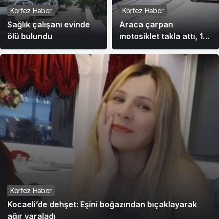
Körfez Haber
Körfez Haber
Sağlık çalışanı evinde
Araca çarpan
ölü bulundu
motosiklet takla attı, 1
kişi yaralandı
Körfez Haber
Kocaeli’de dehşet: Eşini boğazından bıçaklayarak
ağır yaraladı