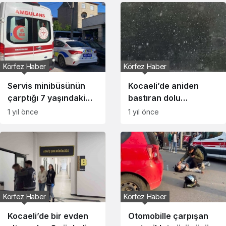
Körfez Haber
Körfez Haber
Servis minibüsünün
Kocaeli’de aniden
çarptığı 7 yaşındaki
bastıran dolu
çocuk yaralandı
sürücülere zor anlar
1 yıl önce
1 yıl önce
yaşattı
Körfez Haber
Körfez Haber
Kocaeli’de bir evden
Otomobille çarpışan