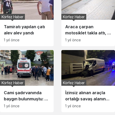
Körfez Haber
Körfez Haber
Tamiratı yapılan çatı
Araca çarpan
alev alev yandı
motosiklet takla attı, 1
kişi yaralandı
1 yıl önce
1 yıl önce
Körfez Haber
Körfez Haber
Cami şadırvanında
İzinsiz alınan araçla
baygın bulunmuştu: 24
ortalığı savaş alanına
günlük yaşam
çevirdiler: 3 yaralı
1 yıl önce
1 yıl önce
mücadelesini kaybetti