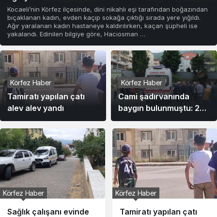
Kocaeli’nin Körfez ilçesinde, dini nikahlı eşi tarafından boğazından
bıçaklanan kadın, evden kaçıp sokağa çıktığı sırada yere yığıldı.
Ağır yaralanan kadın hastaneye kaldırılırken, kaçan şüpheli ise
yakalandı. Edinilen bilgiye göre, Hacıosman …
Körfez Haber
Körfez Haber
Tamiratı yapılan çatı
Cami şadırvanında
alev alev yandı
baygın bulunmuştu: 24
günlük yaşam
mücadelesini kaybetti
Körfez Haber
Körfez Haber
Tamiratı yapılan çatı
Araca çarpan