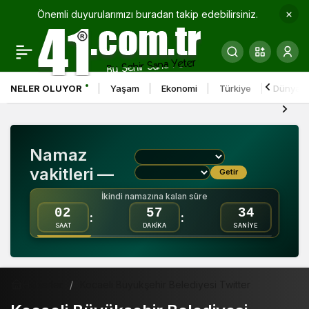
Önemli duyurularımızı buradan takip edebilirsiniz.
NELER OLUYOR
Yaşam
Ekonomi
Türkiye
Dünya
Namaz
vakitleri —
Getir
İkindi namazına kalan süre
02
57
34
:
:
SAAT
DAKİKA
SANİYE
Haberler
Kocaeli Büyükşehir Belediyesi Twitter