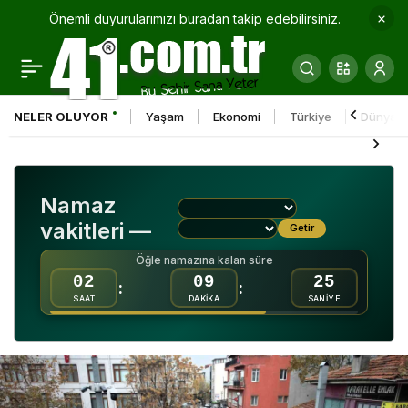
Önemli duyurularımızı buradan takip edebilirsiniz.
Gonca Engelsiz Yaşam
0
Paylaş
Merkezi 6 ayda 961
NELER OLUYOR
Yaşam
Ekonomi
Türkiye
Dünya
kişiye hizmet verdi
Namaz
vakitleri —
Getir
Öğle namazına kalan süre
02
09
24
:
:
SAAT
DAKİKA
SANİYE