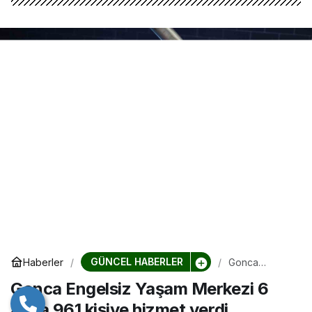
GÜNCEL HABERLER
Haberler
Gonca
Engelsiz
Gonca Engelsiz Yaşam Merkezi 6
Yaşam
Merkezi 6
ayda 961 kişiye hizmet verdi
ayda 961