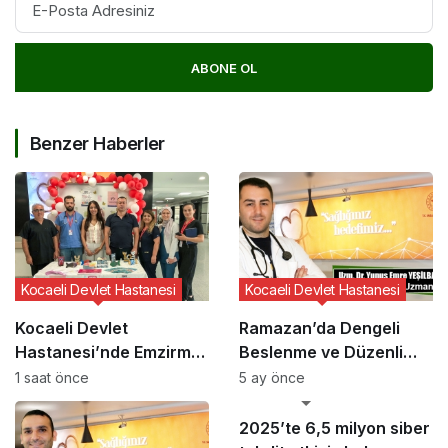
ABONE OL
Benzer Haberler
Kocaeli Devlet Hastanesi
Kocaeli Devlet Hastanesi
Kocaeli Devlet
Ramazan’da Dengeli
Hastanesi’nde Emzirme
Beslenme ve Düzenli
Haftası Etkinliği
Yaşam Vurgusu
1 saat önce
5 ay önce
GÜNCEL HABERLER
2025’te 6,5 milyon siber