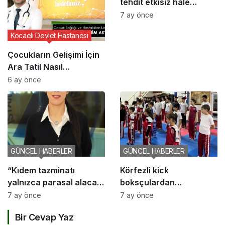
tehdit etkisiz hale
getirildi
7 ay önce
Kocaeli Devlet Hastanesi
Çocukların Gelişimi İçin
Ara Tatil Nasıl
Planlanmalı?
6 ay önce
GÜNCEL HABERLER
GÜNCEL HABERLER
“Kıdem tazminatı
Körfezli kick
yalnızca parasal alacak
boksçulardan
değil, sosyal bir haktır”
şampiyona öncesi güç
7 ay önce
7 ay önce
birliği
Bir Cevap Yaz