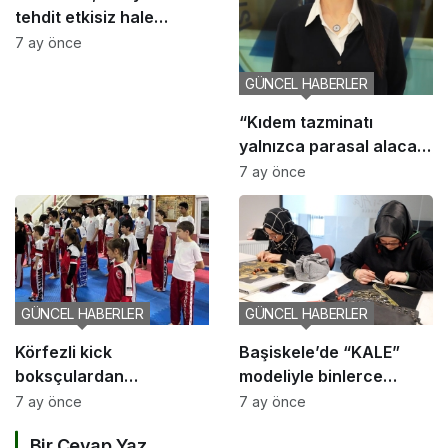
tehdit etkisiz hale
getirildi
7 ay önce
GÜNCEL HABERLER
“Kıdem tazminatı
yalnızca parasal alacak
değil, sosyal bir haktır”
7 ay önce
GÜNCEL HABERLER
GÜNCEL HABERLER
Körfezli kick
Başiskele’de “KALE”
boksçulardan
modeliyle binlerce
şampiyona öncesi güç
ailenin hayatına
7 ay önce
7 ay önce
birliği
dokunuldu
Bir Cevap Yaz