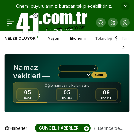
Önemli duyurularımızı buradan takip edebilirsiniz.
Çayırova’daki
0
Paylaş
kütüphanelere 2025
NELER OLUYOR
Yaşam
Ekonomi
Teknoloji
Türkiy
yılında 91 bin ziyaretçi
Namaz
vakitleri —
Getir
Öğle namazına kalan süre
05
05
08
:
:
SAAT
DAKİKA
SANİYE
GÜNCEL HABERLER
Haberler
Derince’de
başıboş