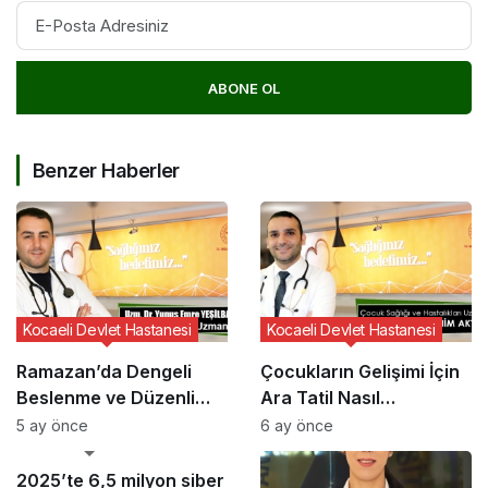
ABONE OL
Benzer Haberler
Kocaeli Devlet Hastanesi
Kocaeli Devlet Hastanesi
Ramazan’da Dengeli
Çocukların Gelişimi İçin
Beslenme ve Düzenli
Ara Tatil Nasıl
Yaşam Vurgusu
Planlanmalı?
5 ay önce
6 ay önce
GÜNCEL HABERLER
2025’te 6,5 milyon siber