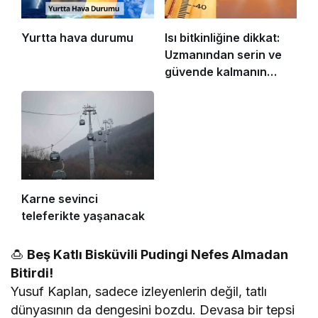
Yurtta hava durumu
Isı bitkinliğine dikkat:
Uzmanından serin ve
güvende kalmanın
ipuçları
Karne sevinci
teleferikte yaşanacak
🍮
Beş Katlı Bisküvili Pudingi Nefes Almadan
Bitirdi!
Yusuf Kaplan, sadece izleyenlerin değil, tatlı
dünyasının da dengesini bozdu. Devasa bir tepsi