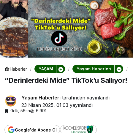
YAŞAM
Yaşam Haberleri
Haberler
“
“Derinlerdeki Mide” TikTok’u Sallıyor!
r
i
n
Yaşam Haberleri
tarafından yayınlandı
l
23 Nisan 2025, 01:03
yayınlandı
r
0dk, 56sn
6.991
k
i
Google'da Abone Ol