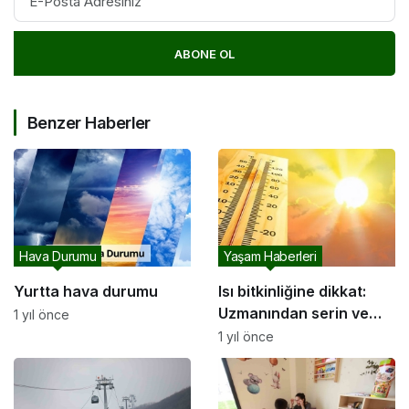
ABONE OL
Benzer Haberler
Hava Durumu
Yaşam Haberleri
Yurtta hava durumu
Isı bitkinliğine dikkat:
Uzmanından serin ve
1 yıl önce
güvende kalmanın
1 yıl önce
ipuçları