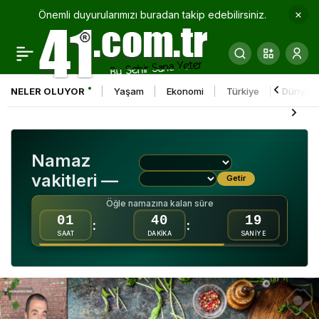
Önemli duyurularımızı buradan takip edebilirsiniz.
Tarkan annesine
0
Paylaş
gözyaşları içinde veda
NELER OLUYOR
Yaşam
Ekonomi
Türkiye
Dünya
etti
Namaz
vakitleri —
Getir
Öğle namazına kalan süre
01
40
18
:
:
SAAT
DAKİKA
SANİYE