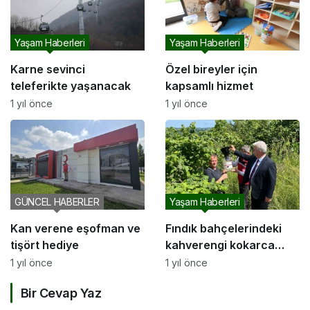
Yaşam Haberleri
Yaşam Haberleri
Karne sevinci
Özel bireyler için
teleferikte yaşanacak
kapsamlı hizmet
1 yıl önce
1 yıl önce
GÜNCEL HABERLER
Yaşam Haberleri
Kan verene eşofman ve
Fındık bahçelerindeki
tişört hediye
kahverengi kokarca
zararlasına karşı savaş
1 yıl önce
1 yıl önce
açtılar
Bir Cevap Yaz