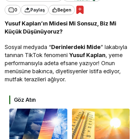
i
0
Paylaş
Beğen
”
Yusuf Kaplan’ın Midesi Mi Sonsuz, Biz Mi
Küçük Düşünüyoruz?
i
k
Sosyal medyada “
Derinlerdeki Mide
” lakabıyla
k
tanınan TikTok fenomeni
Yusuf Kaplan
, yeme
’
performansıyla adeta efsane yazıyor! Onun
u
menüsüne bakınca, diyetisyenler istifa ediyor,
a
mutfak terazileri ağlıyor.
l
l
ı
y
Göz Atın
r
!