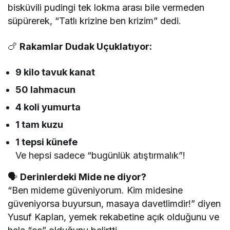
bisküvili pudingi tek lokma arası bile vermeden
süpürerek, “Tatlı krizine ben krizim” dedi.
🍗
Rakamlar Dudak Uçuklatıyor:
9 kilo tavuk kanat
50 lahmacun
4 koli yumurta
1 tam kuzu
1 tepsi künefe
Ve hepsi sadece “bugünlük atıştırmalık”!
🗣️
Derinlerdeki Mide ne diyor?
“Ben mideme güveniyorum. Kim midesine
güveniyorsa buyursun, masaya davetlimdir!” diyen
Yusuf Kaplan, yemek rekabetine açık olduğunu ve