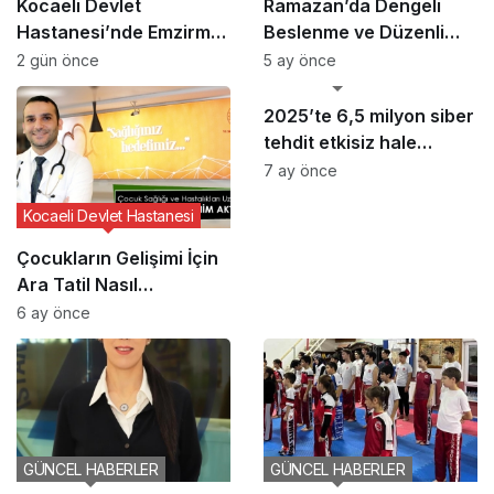
Kocaeli Devlet
Ramazan’da Dengeli
Hastanesi’nde Emzirme
Beslenme ve Düzenli
Haftası Etkinliği
Yaşam Vurgusu
2 gün önce
5 ay önce
GÜNCEL HABERLER
2025’te 6,5 milyon siber
tehdit etkisiz hale
getirildi
7 ay önce
Kocaeli Devlet Hastanesi
Çocukların Gelişimi İçin
Ara Tatil Nasıl
Planlanmalı?
6 ay önce
GÜNCEL HABERLER
GÜNCEL HABERLER