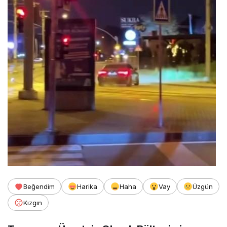
Beğendim
Harika
Haha
Vay
Üzgün
Kızgın