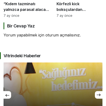
“Kıdem tazminatı
Körfezli kick
yalnızca parasal alacak
boksçulardan
değil, sosyal bir haktır”
şampiyona öncesi güç
7 ay önce
7 ay önce
birliği
Bir Cevap Yaz
Yorum yapabilmek için
oturum açmalısınız
.
Vitrindeki Haberler