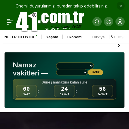
Önemli duyurularımızı buradan takip edebilirsiniz.
Milli İrade Meydanı
0
Paylaş
otoparkıyla rahatlık
NELER OLUYOR
Yaşam
Ekonomi
Türkiye
Dünya
sağlıyor
Namaz
vakitleri —
Getir
Güneş namazına kalan süre
00
24
56
:
:
SAAT
DAKİKA
SANİYE