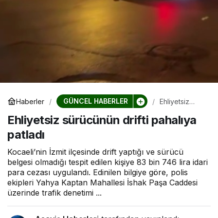
GÜNCEL HABERLER
Haberler
Ehliyetsiz
sürücünün
Ehliyetsiz sürücünün drifti pahalıya
drifti pahalıya
patladı
patladı
Kocaeli’nin İzmit ilçesinde drift yaptığı ve sürücü
belgesi olmadığı tespit edilen kişiye 83 bin 746 lira idari
para cezası uygulandı. Edinilen bilgiye göre, polis
ekipleri Yahya Kaptan Mahallesi İshak Paşa Caddesi
üzerinde trafik denetimi ...