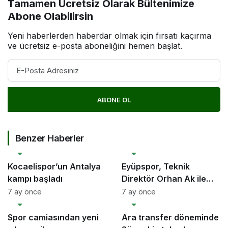
Tamamen Ücretsiz Olarak Bültenimize
Abone Olabilirsin
Yeni haberlerden haberdar olmak için fırsatı kaçırma
ve ücretsiz e-posta aboneliğini hemen başlat.
ABONE OL
Benzer Haberler
SPOR
SPOR
Kocaelispor’un Antalya
Eyüpspor, Teknik
kampı başladı
Direktör Orhan Ak ile
yollarını ayırdı
7 ay önce
7 ay önce
SPOR
SPOR
Spor camiasından yeni
Ara transfer döneminde