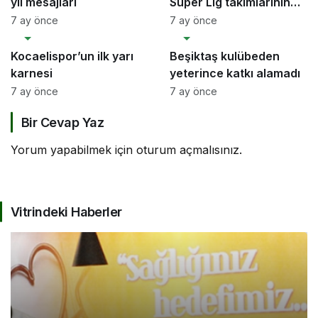
yıl mesajları
Süper Lig takımlarının
harcama limitleri
7 ay önce
7 ay önce
SPOR
SPOR
belirlendi
Kocaelispor’un ilk yarı
Beşiktaş kulübeden
karnesi
yeterince katkı alamadı
7 ay önce
7 ay önce
Bir Cevap Yaz
Yorum yapabilmek için
oturum açmalısınız
.
Vitrindeki Haberler