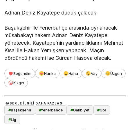
Adnan Deniz Kayatepe düdük çalacak
Başakşehir ile Fenerbahçe arasında oynanacak
müsabakayı hakem Adnan Deniz Kayatepe
yönetecek. Kayatepe’nin yardımcılıklarını Mehmet
Kısal ile Hakan Yemişken yapacak. Maçın
dördüncü hakemi ise Gürcan Hasova olacak.
Beğendim
Harika
Haha
Vay
Üzgün
Kızgın
HABERLE ILGILI DAHA FAZLASI
#
Başakşehir
#
fenerbahce
#
Galibiyet
#
Gol
#
Lig