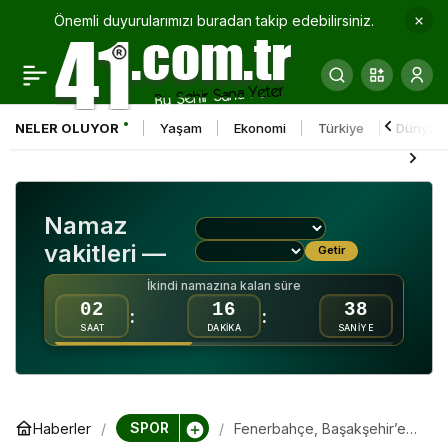
Önemli duyurularımızı buradan takip edebilirsiniz.
PFDK, Mert Hakan
0
Paylaş
Yandaş’a 3 maç ceza
NELER OLUYOR
Yaşam
Ekonomi
Türkiye
Dünya
verdi
Namaz
vakitleri —
Getir
İkindi namazına kalan süre
02
16
37
:
:
SAAT
DAKİKA
SANİYE
SPOR
Haberler
Fenerbahçe, Başakşehir’e
konuk olacak