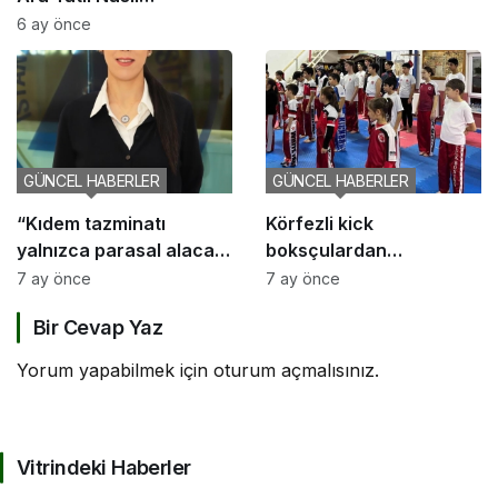
Planlanmalı?
6 ay önce
GÜNCEL HABERLER
GÜNCEL HABERLER
“Kıdem tazminatı
Körfezli kick
yalnızca parasal alacak
boksçulardan
değil, sosyal bir haktır”
şampiyona öncesi güç
7 ay önce
7 ay önce
birliği
Bir Cevap Yaz
Yorum yapabilmek için
oturum açmalısınız
.
Vitrindeki Haberler