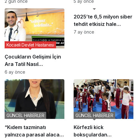
Haftası Etkinliği
Yaşam Vurgusu
2 gün önce
5 ay önce
GÜNCEL HABERLER
2025’te 6,5 milyon siber
tehdit etkisiz hale
getirildi
7 ay önce
Kocaeli Devlet Hastanesi
Çocukların Gelişimi İçin
Ara Tatil Nasıl
Planlanmalı?
6 ay önce
GÜNCEL HABERLER
GÜNCEL HABERLER
“Kıdem tazminatı
Körfezli kick
yalnızca parasal alacak
boksçulardan