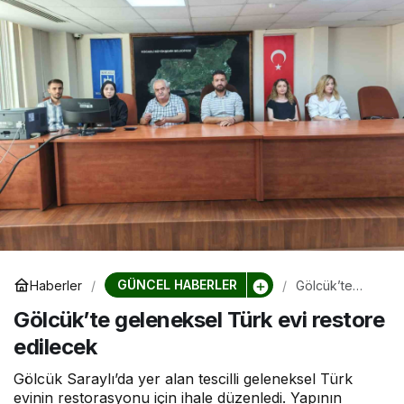
GÜNCEL HABERLER
Haberler
Gölcük’te
geleneksel
Gölcük’te geleneksel Türk evi restore
Türk evi
restore
edilecek
edilecek
Gölcük Saraylı’da yer alan tescilli geleneksel Türk
evinin restorasyonu için ihale düzenledi. Yapının