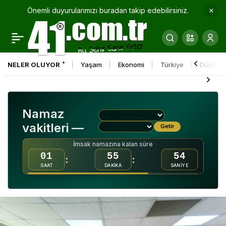
Önemli duyurularımızı buradan takip edebilirsiniz.
Tekne faciası son anda
0
Paylaş
önlendi: 3 kişiyi
NELER OLUYOR
Yaşam
Ekonomi
Türkiye
Dünya
boğulmaktan sahil
güvenlik kurtardı
Namaz
vakitleri —
Getir
İmsak namazına kalan süre
01
55
52
:
:
SAAT
DAKİKA
SANİYE