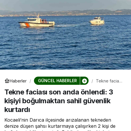
GÜNCEL HABERLER
Haberler
Tekne faciası
son anda
Tekne faciası son anda önlendi: 3
önlendi: 3
kişiyi
kişiyi boğulmaktan sahil güvenlik
boğulmaktan
sahil güvenlik
kurtardı
kurtardı
Kocaeli’nin Darıca ilçesinde arızalanan tekneden
denize düşen şahsı kurtarmaya çalışırken 2 kişi de