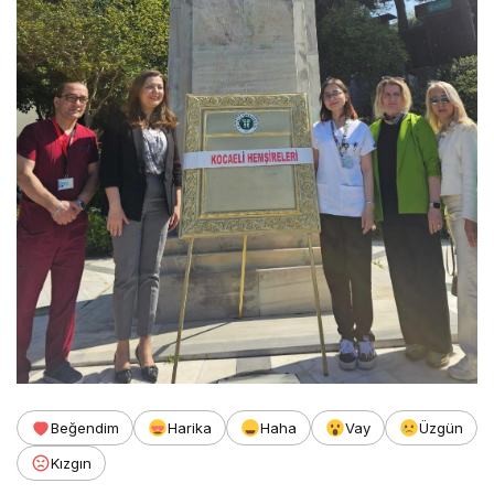
Beğendim
Harika
Haha
Vay
Üzgün
Kızgın