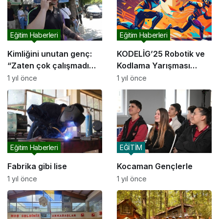
Eğitim Haberleri
Eğitim Haberleri
Kimliğini unutan genç:
KODELİG’25 Robotik ve
“Zaten çok çalışmadım,
Kodlama Yarışması
başka planlarım var”
başlıyor
1 yıl önce
1 yıl önce
Eğitim Haberleri
EĞİTİM
Fabrika gibi lise
Kocaman Gençlerle
1 yıl önce
1 yıl önce