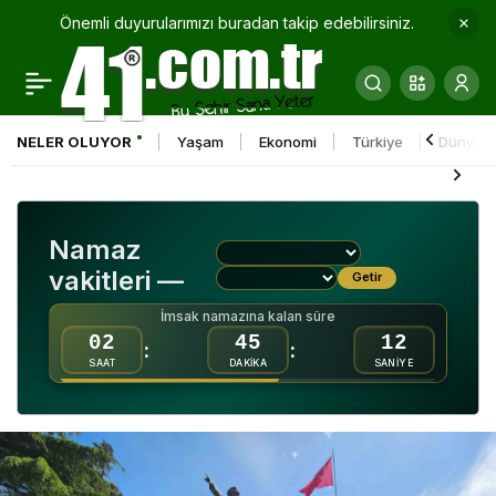
Önemli duyurularımızı buradan takip edebilirsiniz.
Kocaeli Üniversitesi’nde
0
“Hemşirelik Haftası”
NELER OLUYOR
Yaşam
Ekonomi
Türkiye
Dünya
etkinlikleri başladı
Namaz
vakitleri —
Getir
İmsak namazına kalan süre
02
45
11
:
:
SAAT
DAKİKA
SANİYE