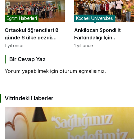
Eğitim Haberleri
Kocaeli Üniversitesi
Ortaokul öğrencileri 8
Ankilozan Spondilit
günde 6 ülke gezdi:
Farkındalığı İçin
Kardeş okullarına ağaç
Yürüdüler!
1 yıl önce
1 yıl önce
diktiler
Bir Cevap Yaz
Yorum yapabilmek için
oturum açmalısınız
.
Vitrindeki Haberler