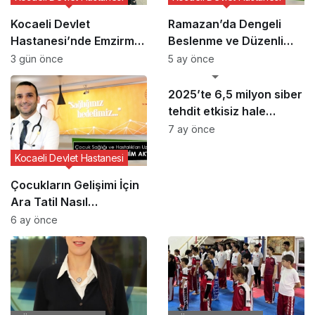
Kocaeli Devlet
Ramazan’da Dengeli
Hastanesi’nde Emzirme
Beslenme ve Düzenli
Haftası Etkinliği
Yaşam Vurgusu
3 gün önce
5 ay önce
GÜNCEL HABERLER
2025’te 6,5 milyon siber
tehdit etkisiz hale
getirildi
7 ay önce
Kocaeli Devlet Hastanesi
Çocukların Gelişimi İçin
Ara Tatil Nasıl
Planlanmalı?
6 ay önce