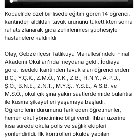
Kocaeli’de özel bir lisede eğitim gören 14 öğrenci,
kantinden aldıkları tavuk ürününü tükettikten sonra
rahatsızlanarak gıda zehirlenmesi şüphesiyle
hastanelere kaldırıldı.
Olay, Gebze ilçesi Tatlıkuyu Mahallesi’ndeki Final
Akademi Okulları’nda meydana geldi. İddiaya
göre, lisedeki kantinden tavuk alan öğrencilerden
B.Ç., Y.Ç.K., Z.M.Ö., Y.K., Z.B., H.N.Y., A.P.D.,
Ş.Ö., B.N.E., Z.N.T., M.Y.Ş., Y.S.E., A.S.B. ve
M.S.Ö., okul çıkışına yakın saatlerde mide bulantısı
ile kusma şikayetleri yaşamaya başladı.
Öğrencilerin durumunu fark eden öğretmenler,
hemen okul yönetimine bilgi verdi. İhbar üzerine
kısa sürede okula polis ve sağlık ekipleri
yönlendirildi. İlk kontrolleri okulda yapılan