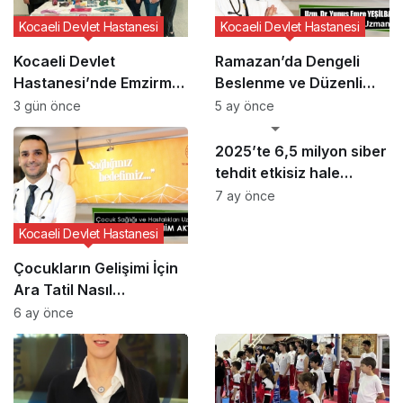
Kocaeli Devlet Hastanesi
Kocaeli Devlet Hastanesi
Kocaeli Devlet
Ramazan’da Dengeli
Hastanesi’nde Emzirme
Beslenme ve Düzenli
Haftası Etkinliği
Yaşam Vurgusu
3 gün önce
5 ay önce
GÜNCEL HABERLER
2025’te 6,5 milyon siber
tehdit etkisiz hale
getirildi
7 ay önce
Kocaeli Devlet Hastanesi
Çocukların Gelişimi İçin
Ara Tatil Nasıl
Planlanmalı?
6 ay önce