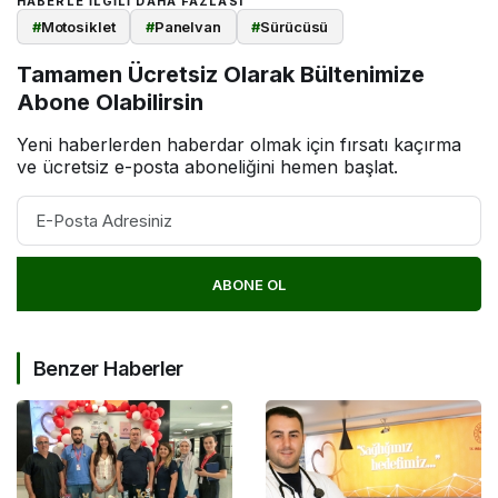
HABERLE ILGILI DAHA FAZLASI
#
Motosiklet
#
Panelvan
#
Sürücüsü
Tamamen Ücretsiz Olarak Bültenimize
Abone Olabilirsin
Yeni haberlerden haberdar olmak için fırsatı kaçırma
ve ücretsiz e-posta aboneliğini hemen başlat.
ABONE OL
Benzer Haberler