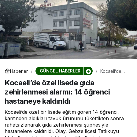
GÜNCEL HABERLER
Haberler
Kocaeli’de
özel lisede
Kocaeli’de özel lisede gıda
gıda
zehirlenmesi
zehirlenmesi alarmı: 14 öğrenci
alarmı: 14
öğrenci
hastaneye kaldırıldı
hastaneye
kaldırıldı
Kocaeli’de özel bir lisede eğitim gören 14 öğrenci,
kantinden aldıkları tavuk ürününü tükettikten sonra
rahatsızlanarak gıda zehirlenmesi şüphesiyle
hastanelere kaldırıldı. Olay, Gebze ilçesi Tatlıkuyu