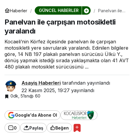
GÜNCEL HABERLER
Haberler
Panelvan ile
çarpışan
Panelvan ile çarpışan motosikletli
motosikletli
yaralandı
yaralandı
Kocaeli’nin Körfez ilçesinde panelvan ile çarpışan
motosikletli yere savrularak yaralandı. Edinilen bilgilere
göre, 14 NB 197 plakalı panelvan sürücüsü Ülkü Y.,
dönüş yapmak istediği sırada yaklaşmakta olan 41 AVT
480 plakalı motosiklet sürücüsünü ...
Asayiş Haberleri
tarafından yayınlandı
22 Kasım 2025, 19:27
yayınlandı
0dk, 51sn
60
Google'da Abone Ol
0
Paylaş
Beğen