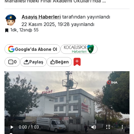
Mahallesi’ndeki Final Akademi Okulları’nda ...
Asayiş Haberleri
tarafından yayınlandı
22 Kasım 2025, 19:28
yayınlandı
1dk, 12sn
55
Google'da Abone Ol
0
Paylaş
Beğen