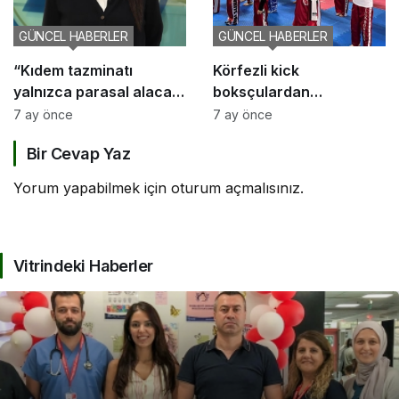
GÜNCEL HABERLER
GÜNCEL HABERLER
“Kıdem tazminatı
Körfezli kick
yalnızca parasal alacak
boksçulardan
değil, sosyal bir haktır”
şampiyona öncesi güç
7 ay önce
7 ay önce
birliği
Bir Cevap Yaz
Yorum yapabilmek için
oturum açmalısınız
.
Vitrindeki Haberler
KOCAELI DEVLET HASTANESI