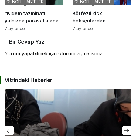
GÜNCEL HABERLER
GÜNCEL HABERLER
“Kıdem tazminatı
Körfezli kick
yalnızca parasal alacak
boksçulardan
değil, sosyal bir haktır”
şampiyona öncesi güç
7 ay önce
7 ay önce
birliği
Bir Cevap Yaz
Yorum yapabilmek için
oturum açmalısınız
.
Vitrindeki Haberler