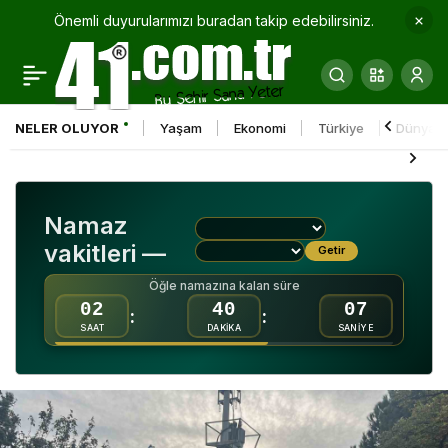
Önemli duyurularımızı buradan takip edebilirsiniz.
Panelvan ile çarpışan
0
Paylaş
motosikletli yaralandı
NELER OLUYOR
Yaşam
Ekonomi
Türkiye
Dünya
Namaz
vakitleri —
Getir
Öğle namazına kalan süre
02
40
05
:
:
SAAT
DAKİKA
SANİYE