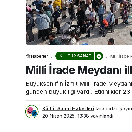
Kocaeli Devlet 
Kocaeli De
Hastanesi
Haftası Etk
KÜLTÜR SANAT
Haberler
Milli İrade
Milli İrade Meydanı i
Büyükşehir’in İzmit Milli İrade Meydanı
günden büyük ilgi vardı. Etkinlikler
Kültür Sanat Haberleri
tarafından yayın
20 Nisan 2025, 13:38
yayınlandı