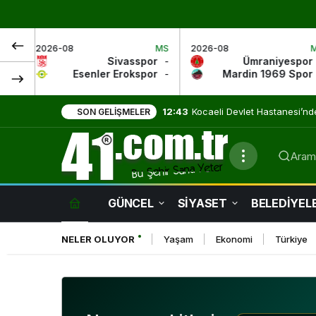
MS
2026-08
MS
2026-08
Sivasspor
-
Ümraniyespor
-
senler Erokspor
-
Mardin 1969 Spor
-
9:01
Evde Sağlık Hizmetleri Umut
SON GELIŞMELER
Arama
GÜNCEL
SİYASET
BELEDİYEL
NELER OLUYOR
Yaşam
Ekonomi
Türkiye