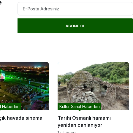
e
ABONE OL
t Haberleri
Kültür Sanat Haberleri
açık havada sinema
Tarihi Osmanlı hamamı
yeniden canlanıyor
1 yıl önce