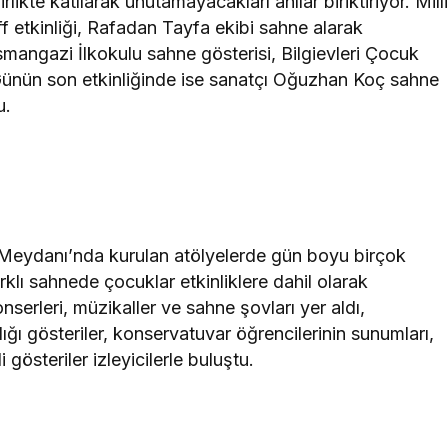
rlikte katılarak unutamayacakları anılar biriktiriyor. Mill
f etkinliği, Rafadan Tayfa ekibi sahne alarak
smangazi İlkokulu sahne gösterisi, Bilgievleri Çocuk
. Günün son etkinliğinde ise sanatçı Oğuzhan Koç sahne
u.
de Meydanı’nda kurulan atölyelerde gün boyu birçok
arklı sahnede çocuklar etkinliklere dahil olarak
erleri, müzikaller ve sahne şovları yer aldı,
ığı gösteriler, konservatuvar öğrencilerinin sunumları,
i gösteriler izleyicilerle buluştu.