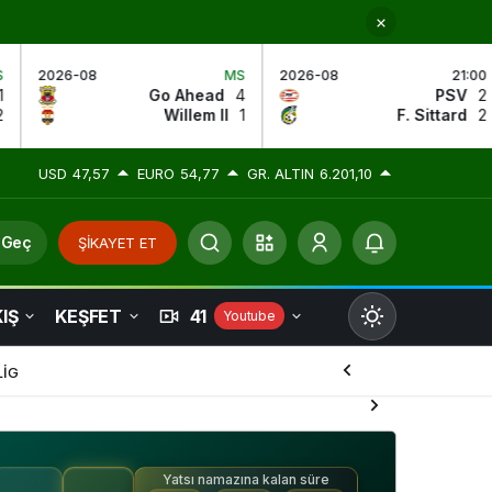
MS
2026-08
21:00
2026-08
Go Ahead
4
PSV
2
Willem II
1
F. Sittard
2
USD
47,57
EURO
54,77
GR. ALTIN
6.201,10
 Geç
ŞİKAYET ET
IŞ
KEŞFET
41
Youtube
Mod
değiştir
LİG
Yatsı namazına kalan süre
Gündüz Modu