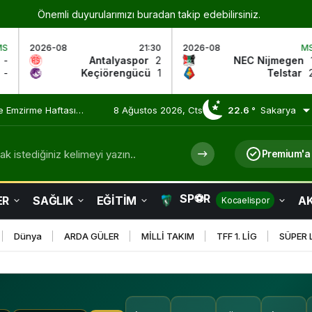
Önemli duyurularımızı buradan takip edebilirsiniz.
21:30
2026-08
MS
2026-08
Antalyaspor
2
NEC Nijmegen
1
Keçiörengücü
1
Telstar
2
 Olmaya Devam Ediyor
8 Ağustos 2026, Cts
22.6 °
Sakarya
k istediğiniz kelimeyi yazın..
Premium'a
SP⚽R
ER
SAĞLIK
EĞİTİM
AK
Kocaelispor
Dünya
ARDA GÜLER
MİLLİ TAKIM
TFF 1. LİG
SÜPER 