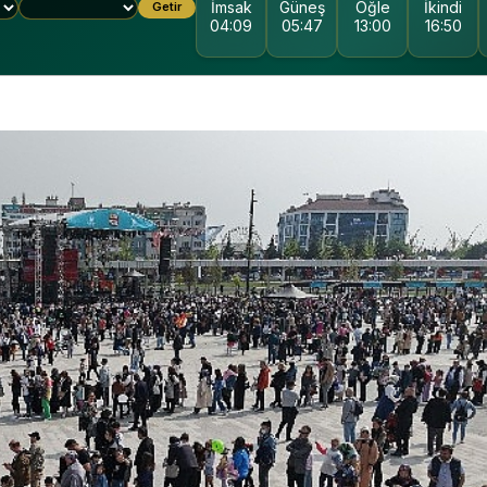
İmsak
Güneş
Öğle
İkindi
Getir
04:09
05:47
13:00
16:50
KOCAELI DEVLET
HASTANESI