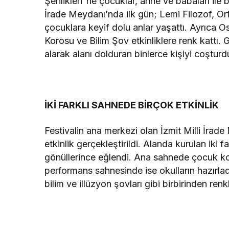
Şenlikleri”ne çocuklar, anne ve babaları ile bi
İrade Meydanı’nda ilk gün; Lemi Filozof, Orf
çocuklara keyif dolu anlar yaşattı. Ayrıca O
Korosu ve Bilim Şov etkinliklere renk kattı
alarak alanı dolduran binlerce kişiyi coşturd
İKİ FARKLI SAHNEDE BİRÇOK ETKİNLİK
Festivalin ana merkezi olan İzmit Milli İra
etkinlik gerçekleştirildi. Alanda kurulan iki f
gönüllerince eğlendi. Ana sahnede çocuk kons
performans sahnesinde ise okulların hazırlad
bilim ve illüzyon şovları gibi birbirinden renkl