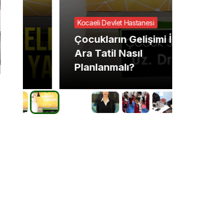
Kocaeli Devlet Hastanesi
GÜNCEL
Çocukların Gelişimi İçin
2025’
Ara Tatil Nasıl
tehdit
Planlanmalı?
getiri
3