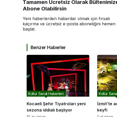
Tamamen Ücretsiz Olarak Bültenimiz
Abone Olabilirsin
Yeni haberlerden haberdar olmak için fırsatı
kaçırma ve ücretsiz e-posta aboneliğini hemen
başlat.
Benzer Haberler
Kültür Sanat Haberleri
Kültür Sana
Kocaeli Şehir Tiyatroları yeni
İzmit’te 
sezona iddialı başlıyor
keyfi
10 ay önce
1 yıl önce