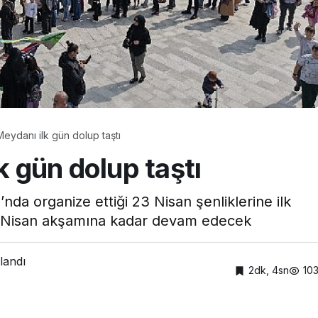
Hastanesi
Kocaeli Devlet Hastanesi
vlet
Ramazan’da Dengeli
’nde Emzirme
Beslenme ve Düzenli
inliği
Yaşam Vurgusu
 Meydanı ilk gün dolup taştı
lk gün dolup taştı
’nda organize ettiği 23 Nisan şenliklerine ilk
 23 Nisan akşamına kadar devam edecek
landı
2dk, 4sn
10