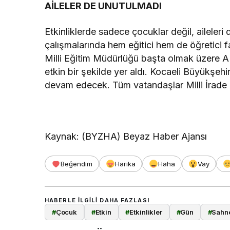
AİLELER DE UNUTULMADI
Etkinliklerde sadece çocuklar değil, aileleri 
çalışmalarında hem eğitici hem de öğretici faa
Milli Eğitim Müdürlüğü başta olmak üzere 
etkin bir şekilde yer aldı. Kocaeli Büyükşehi
devam edecek. Tüm vatandaşlar Milli İrade 
Kaynak: (BYZHA) Beyaz Haber Ajansı
Beğendim
Harika
Haha
Vay
HABERLE ILGILI DAHA FAZLASI
#
Çocuk
#
Etkin
#
Etkinlikler
#
Gün
#
Sahn