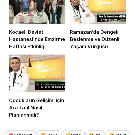
Kocaeli Devlet
Ramazan’da Dengeli
Hastanesi’nde Emzirme
Beslenme ve Düzenli
Haftası Etkinliği
Yaşam Vurgusu
Çocukların Gelişimi İçin
Ara Tatil Nasıl
Planlanmalı?
Beğendim
Harika
Haha
Vay
Üzgün