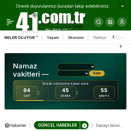
Önemli duyurularımızı buradan takip edebilirsiniz.
Çöp evlerin altındaki
0
Paylaş
gizli tehlike
NELER OLUYOR
Yaşam
Ekonomi
Türkiye
Dünya
Namaz
vakitleri —
Getir
İmsak namazına kalan süre
04
45
54
:
:
SAAT
DAKİKA
SANİYE
GÜNCEL HABERLER
Haberler
Sanayi tesisi
değil