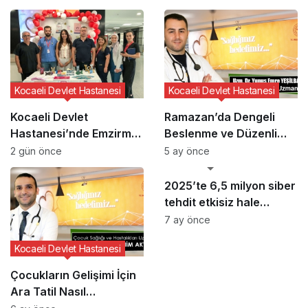
Kocaeli Devlet Hastanesi
Kocaeli Devlet Hastanesi
Kocaeli Devlet
Ramazan’da Dengeli
Hastanesi’nde Emzirme
Beslenme ve Düzenli
Haftası Etkinliği
Yaşam Vurgusu
2 gün önce
5 ay önce
GÜNCEL HABERLER
2025’te 6,5 milyon siber
tehdit etkisiz hale
getirildi
7 ay önce
Kocaeli Devlet Hastanesi
Çocukların Gelişimi İçin
Ara Tatil Nasıl
Planlanmalı?