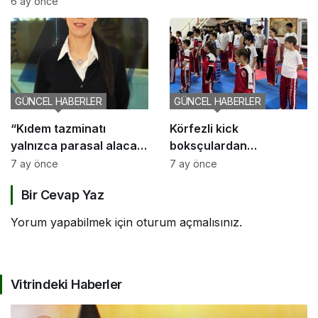
6 ay önce
GÜNCEL HABERLER
GÜNCEL HABERLER
“Kıdem tazminatı
Körfezli kick
yalnızca parasal alacak
boksçulardan
değil, sosyal bir haktır”
şampiyona öncesi güç
7 ay önce
7 ay önce
birliği
Bir Cevap Yaz
Yorum yapabilmek için
oturum açmalısınız
.
Vitrindeki Haberler