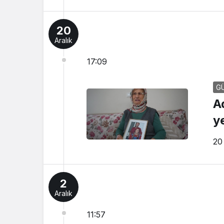
20
Aralık
17:09
G
A
y
20
2
Aralık
11:57