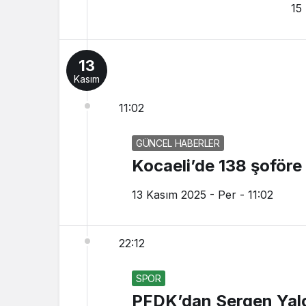
15
13
Kasım
11:02
GÜNCEL HABERLER
Kocaeli’de 138 şoföre
13 Kasım 2025 - Per - 11:02
22:12
SPOR
PFDK’dan Sergen Yalç