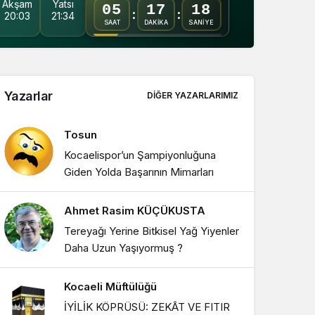
Akşam
Yatsı
05
17
17
Gündüz modunu seçin.
:
:
20:03
21:34
SAAT
DAKİKA
SANİYE
Gece Modu
Gece modunu seçin.
Yazarlar
DIĞER YAZARLARIMIZ
Sistem Modu
Sistem modunu seçin.
Tosun
Kocaelispor’un Şampiyonluğuna
Giden Yolda Başarının Mimarları
Ahmet Rasim KÜÇÜKUSTA
Tereyağı Yerine Bitkisel Yağ Yiyenler
Daha Uzun Yaşıyormuş ?
Kocaeli Müftülüğü
İYİLİK KÖPRÜSÜ: ZEKÂT VE FITIR