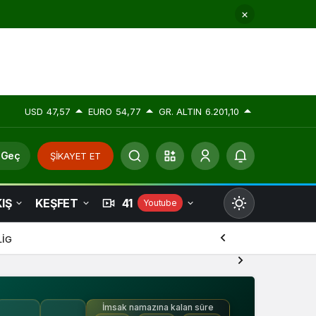
USD
47,57
EURO
54,77
GR. ALTIN
6.201,10
 Geç
ŞİKAYET ET
IŞ
KEŞFET
41
Youtube
Mod
değiştir
LİG
İmsak namazına kalan süre
Gündüz Modu