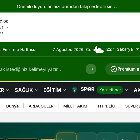
Önemli duyurularımızı buradan takip edebilirsiniz.
21:00
ur
-
or
-
22 °
Sakarya
 Olmaya Devam Ediyor
7 Ağustos 2026, Cum
k istediğiniz kelimeyi yazın..
Premium'a
SP⚽R
ER
SAĞLIK
EĞİTİM
AK
Kocaelispor
Dünya
ARDA GÜLER
MİLLİ TAKIM
TFF 1. LİG
SÜPER 