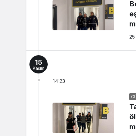
B
eş
m
25
15
Kasım
14:23
G
Ta
ö
m