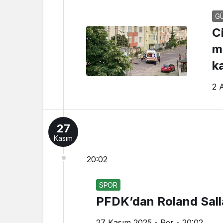
G
Ci
m
ka
2 A
27
Kasım
20:02
SPOR
PFDK’dan Roland Sall
27 Kasım 2025 - Per - 20:02