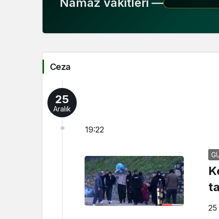
Namaz vakitleri —
Ceza
25
Aralık
19:22
G
K
ta
25