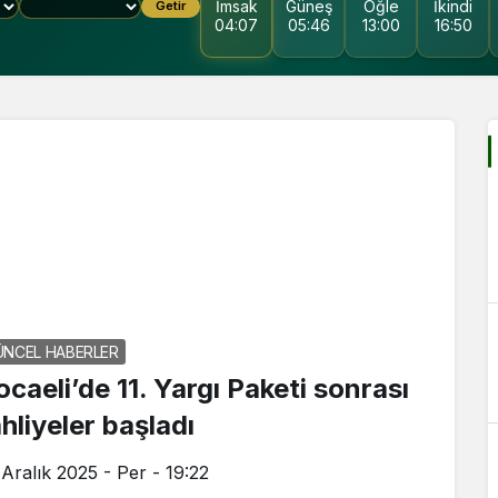
İmsak
Güneş
Öğle
İkindi
Getir
04:07
05:46
13:00
16:50
ÜNCEL HABERLER
ocaeli’de 11. Yargı Paketi sonrası
hliyeler başladı
 Aralık 2025 - Per - 19:22