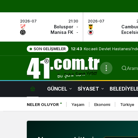
2026-07
21:30
2026-07
Boluspor
-
Cambu
Manisa FK
-
Excelsi
9:01
Evde Sağlık Hizmetleri Umut
SON GELIŞMELER
Arama
Ceza Haberleri
GÜNCEL
SİYASET
BELEDİYEL
NELER OLUYOR
Yaşam
Ekonomi
Türkiye