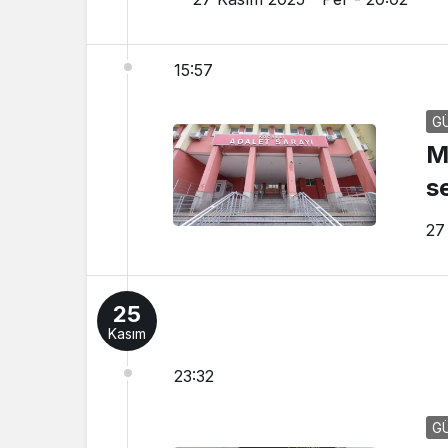
15:57
G
M
s
27
25
Kasım
23:32
G