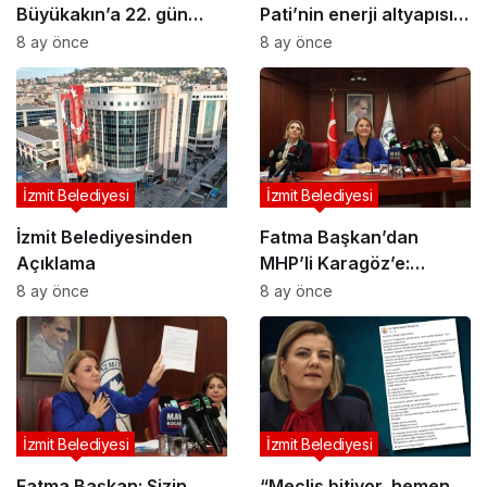
Büyükakın’a 22. gün
Pati’nin enerji altyapısını
çağrısı: “Kimi
tamamladı
8 ay önce
8 ay önce
koruyorsunuz?”
İzmit Belediyesi
İzmit Belediyesi
İzmit Belediyesinden
Fatma Başkan’dan
Açıklama
MHP’li Karagöz’e:
Kurnaz siyasetinizi çok
8 ay önce
8 ay önce
iyi görüyoruz!
İzmit Belediyesi
İzmit Belediyesi
Fatma Başkan: Sizin
“Meclis bitiyor, hemen