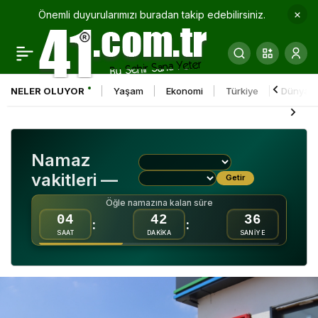
Önemli duyurularımızı buradan takip edebilirsiniz.
İzmit Belediyesi,
0
Paylaş
Karaabdülbaki Mahalle
NELER OLUYOR
Yaşam
Ekonomi
Türkiye
Dünya
Camii’nde Cuma Namazı
sonrası ikramlarda
Namaz
bulundu
vakitleri —
Getir
Öğle namazına kalan süre
04
42
35
:
:
SAAT
DAKİKA
SANİYE