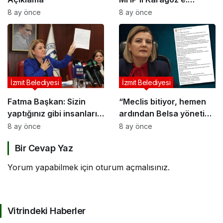
Kurnaz siyasetinizi çok
8 ay önce
8 ay önce
iyi görüyoruz!
İzmit Belediyesi
İzmit Belediyesi
Fatma Başkan: Sizin
“Meclis bitiyor, hemen
yaptığınız gibi insanların
ardından Belsa yönetimi
ölümüne sebep olmadık!
kaloriferleri açıyor”
8 ay önce
8 ay önce
Bir Cevap Yaz
Yorum yapabilmek için
oturum açmalısınız
.
Vitrindeki Haberler