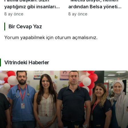
yaptığınız gibi insanların
ardından Belsa yönetimi
ölümüne sebep olmadık!
kaloriferleri açıyor”
8 ay önce
8 ay önce
Bir Cevap Yaz
Yorum yapabilmek için
oturum açmalısınız
.
Vitrindeki Haberler
KOCAELI DEVLET HASTANESI