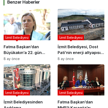
Benzer Haberler
İzmit Belediyesi
İzmit Belediyesi
Fatma Başkan’dan
İzmit Belediyesi, Dost
Büyükakın’a 22. gün
Pati’nin enerji altyapısını
çağrısı: “Kimi
tamamladı
8 ay önce
8 ay önce
koruyorsunuz?”
İzmit Belediyesi
İzmit Belediyesi
İzmit Belediyesinden
Fatma Başkan’dan
Açıklama
MHP’li Karagöz’e: