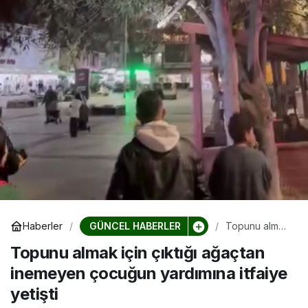
GÜNCEL HABERLER
Haberler
Topunu almak
için çıktığı
Topunu almak için çıktığı ağaçtan
ağaçtan
inemeyen
inemeyen çocuğun yardımına itfaiye
çocuğun
yardımına
yetişti
itfaiye yetişti