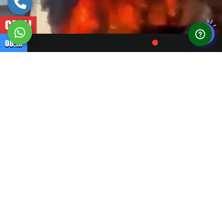
CANLI
08:13
de Emzirme Haftası Etkinliği
Anne Sütü Bebeğin En Güçlü Ka
GÜNCEL HABERLER
Haberler
İnşaat