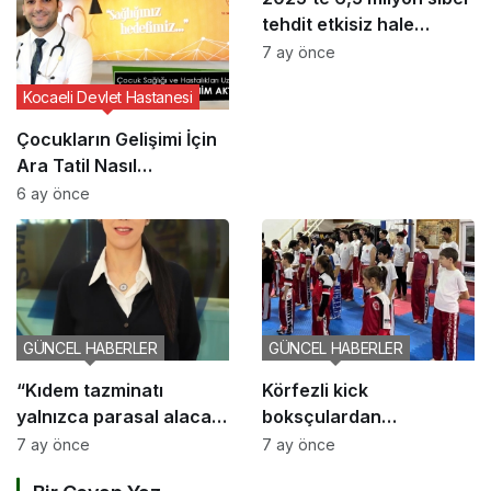
tehdit etkisiz hale
getirildi
7 ay önce
Kocaeli Devlet Hastanesi
Çocukların Gelişimi İçin
Ara Tatil Nasıl
Planlanmalı?
6 ay önce
GÜNCEL HABERLER
GÜNCEL HABERLER
“Kıdem tazminatı
Körfezli kick
yalnızca parasal alacak
boksçulardan
değil, sosyal bir haktır”
şampiyona öncesi güç
7 ay önce
7 ay önce
birliği