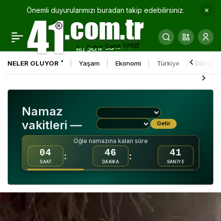
Önemli duyurularımızı buradan takip edebilirsiniz.
İnşaat alanındaki işçi
0
Paylaş
konteyneri alev alev
NELER OLUYOR
Yaşam
Ekonomi
Türkiye
Dünya
yandı
Namaz
vakitleri —
Getir
Öğle namazına kalan süre
04
46
40
:
:
SAAT
DAKİKA
SANİYE