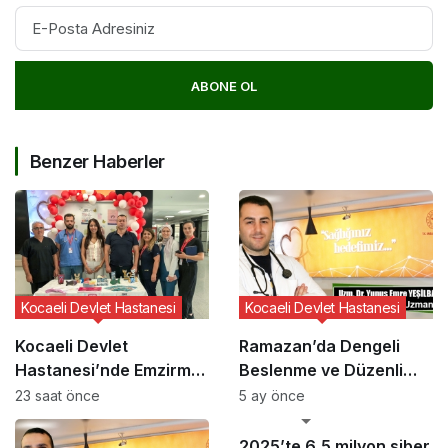
ABONE OL
Benzer Haberler
Kocaeli Devlet Hastanesi
Kocaeli Devlet Hastanesi
Kocaeli Devlet
Ramazan’da Dengeli
Hastanesi’nde Emzirme
Beslenme ve Düzenli
Haftası Etkinliği
Yaşam Vurgusu
23 saat önce
5 ay önce
GÜNCEL HABERLER
2025’te 6,5 milyon siber