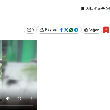
0dk, 41sn
5
Paylaş
0
Beğen