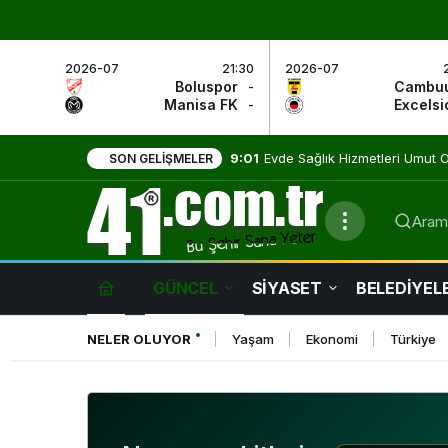
2026-07
21:30
2026-07
Boluspor
-
Cambu
Manisa FK
-
Excelsi
9:01
Evde Sağlık Hizmetleri Umut
SON GELIŞMELER
Arama
GÜNCEL
SİYASET
BELEDİYEL
NELER OLUYOR
Yaşam
Ekonomi
Türkiye