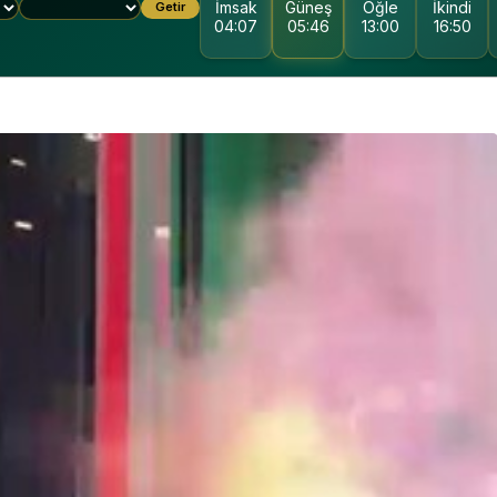
İmsak
Güneş
Öğle
İkindi
Getir
04:07
05:46
13:00
16:50
LET