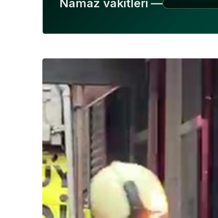
Namaz vakitleri —
KOCAELI DEV
HASTANESI