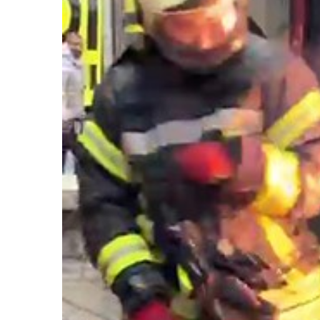
Kocaeli Devlet Hastanesi
Kocaeli Devlet 
Kocaeli Devlet
Ramazan’d
Hastanesi’nde Emzirme
Beslenme v
Haftası Etkinliği
Yaşam Vur