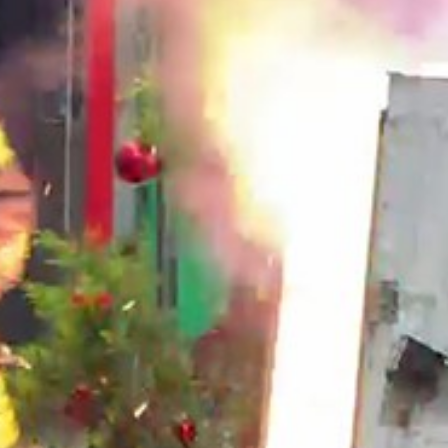
Hastanesi
Kocaeli Devlet Hastanesi
a Dengeli
Çocukların Gelişimi İçin
e Düzenli
Ara Tatil Nasıl
gusu
Planlanmalı?