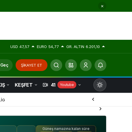
USD
47,57
EURO
54,77
GR. ALTIN
6.201,10
 Geç
ŞİKAYET ET
IŞ
KEŞFET
41
Youtube
Mod
değiştir
LİG
Güneş namazına kalan süre
Gündüz Modu