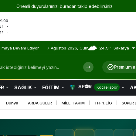
Önemli duyurularımızı buradan takip edebilirsiniz.
21:00
ur
-
or
-
 Olmaya Devam Ediyor
7 Ağustos 2026, Cum
24.9 °
Sakarya
k istediğiniz kelimeyi yazın..
Premium'a
SP⚽R
ER
SAĞLIK
EĞİTİM
AK
Kocaelispor
Dünya
ARDA GÜLER
MİLLİ TAKIM
TFF 1. LİG
SÜPER 