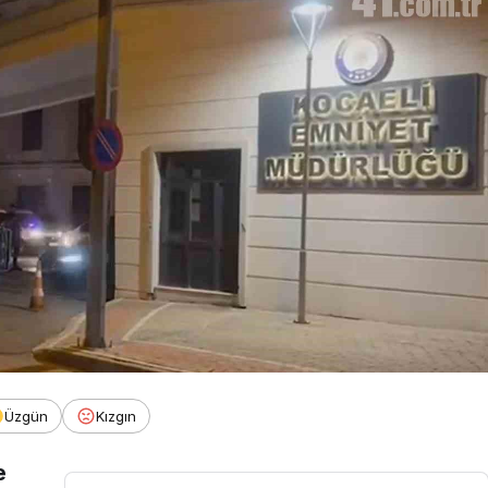
Üzgün
Kızgın
e