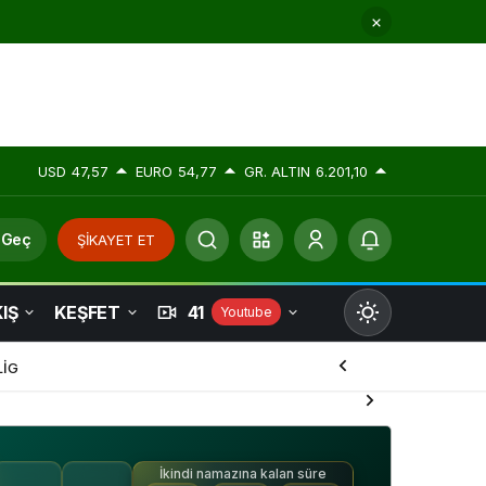
USD
47,57
EURO
54,77
GR. ALTIN
6.201,10
 Geç
ŞİKAYET ET
IŞ
KEŞFET
41
Youtube
Mod
değiştir
LİG
İkindi namazına kalan süre
Gündüz Modu