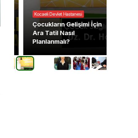
Kocaeli Devlet Hastanesi
GÜNCEL
Çocukların Gelişimi İçin
2025’
Ara Tatil Nasıl
tehdit
Planlanmalı?
getiri
8