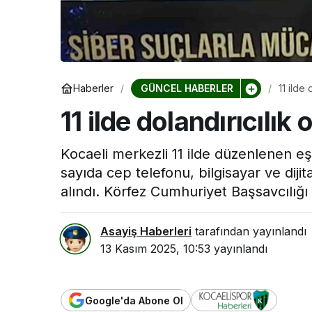
Kocaeli Devlet 
Kocaeli De
Hastanesi
GÜNCEL HABERLER
Haberler
11 ilde
Haftası Etk
11 ilde dolandırıcılı
Kocaeli merkezli 11 ilde düzenlenen e
sayıda cep telefonu, bilgisayar ve dijit
alındı. Körfez Cumhuriyet Başsavcılığı
Asayiş Haberleri
tarafından yayınlandı
13 Kasım 2025, 10:53
yayınlandı
Google'da Abone Ol