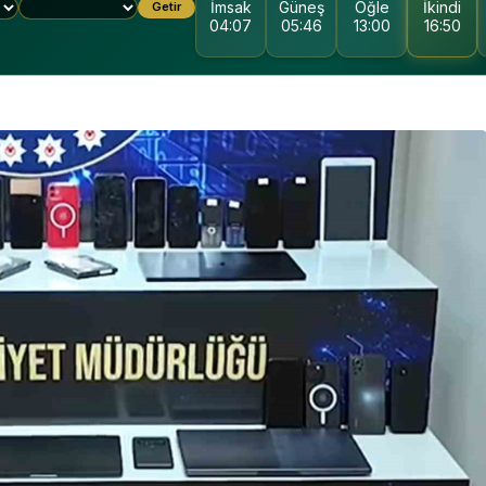
İmsak
Güneş
Öğle
İkindi
Getir
04:07
05:46
13:00
16:50
KOCAELI DEVLET
HASTANESI