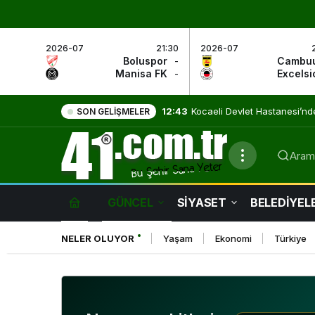
2026-07
21:30
2026-07
Boluspor
-
Cambu
Manisa FK
-
Excelsi
9:01
Evde Sağlık Hizmetleri Umut
SON GELIŞMELER
Arama
GÜNCEL
SİYASET
BELEDİYEL
NELER OLUYOR
Yaşam
Ekonomi
Türkiye