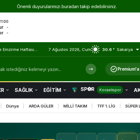
Önemli duyurularımızı buradan takip edebilirsiniz.
21:00
ur
-
or
-
 Olmaya Devam Ediyor
7 Ağustos 2026, Cum
30.6 °
Sakarya
k istediğiniz kelimeyi yazın..
Premium'a
SP⚽R
ER
SAĞLIK
EĞİTİM
AK
Kocaelispor
Dünya
ARDA GÜLER
MİLLİ TAKIM
TFF 1. LİG
SÜPER 