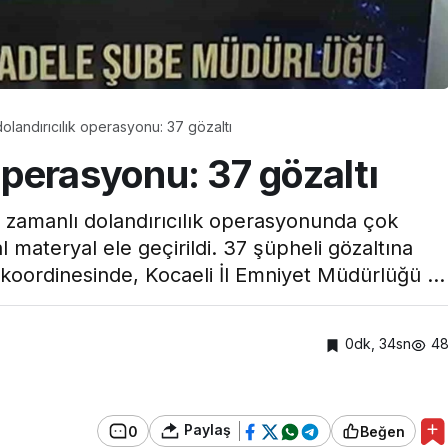
Hastanesi
Kocaeli Devlet Hastanesi
vlet
Ramazan’da Dengeli
’nde Emzirme
Beslenme ve Düzenli
 dolandırıcılık operasyonu: 37 gözaltı
inliği
Yaşam Vurgusu
k operasyonu: 37 gözaltı
ş zamanlı dolandırıcılık operasyonunda çok
al materyal ele geçirildi. 37 şüpheli gözaltına
 koordinesinde, Kocaeli İl Emniyet Müdürlüğü ...
0dk, 34sn
4
Paylaş
0
Beğen