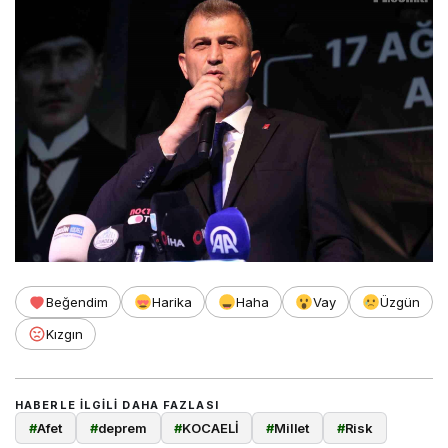
Beğendim
Harika
Haha
Vay
Üzgün
Kızgın
HABERLE ILGILI DAHA FAZLASI
#
Afet
#
deprem
#
KOCAELİ
#
Millet
#
Risk