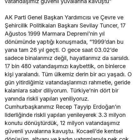
vatandaşımız güvenli yuvalarına kavuştu”
AK Parti Genel Başkan Yardımcısı ve Çevre ve
Şehircilik Politikaları Başkanı Sevilay Tuncer, 17
Ağustos 1999 Marmara Depremi’nin yıl
dönümünde yaptığı konuşmada, “1999’dan bu
yana tam 26 yıl geçti. O gece saat 03.02’de
sadece binalarımız değil, hayatlarımız da sarsıldı.
17 bin 480 vatandaşımızı kaybettik, on binlerce
kişi yaralandı. Tüm ülkemiz derin bir acı yaşadı. O
gün yitirdiğimiz vatandaşlarımızı rahmetle, geride
kalanlara sabır diliyorum. Türkiye’nin dört bir
yanında riskli yapıları yeniliyoruz.
Cumhurbaşkanımız Recep Tayyip Erdoğan’ın
liderliğinde riskli yapıları yenileyerek 3.3 milyon
konutu dönüştürdük, 12 milyon vatandaşımız
güvenli yuvalarına kavuştu. Kocaeli’de kentsel
dönüşüm, altyapı ve kadın yatırımlarıyla pek çok