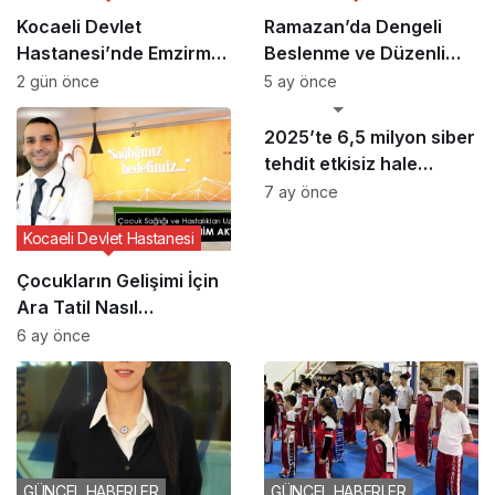
Kocaeli Devlet
Ramazan’da Dengeli
Hastanesi’nde Emzirme
Beslenme ve Düzenli
Haftası Etkinliği
Yaşam Vurgusu
2 gün önce
5 ay önce
GÜNCEL HABERLER
2025’te 6,5 milyon siber
tehdit etkisiz hale
getirildi
7 ay önce
Kocaeli Devlet Hastanesi
Çocukların Gelişimi İçin
Ara Tatil Nasıl
Planlanmalı?
6 ay önce
GÜNCEL HABERLER
GÜNCEL HABERLER