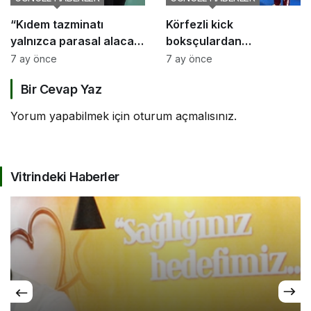
“Kıdem tazminatı
Körfezli kick
yalnızca parasal alacak
boksçulardan
değil, sosyal bir haktır”
şampiyona öncesi güç
7 ay önce
7 ay önce
birliği
Bir Cevap Yaz
Yorum yapabilmek için
oturum açmalısınız
.
Vitrindeki Haberler