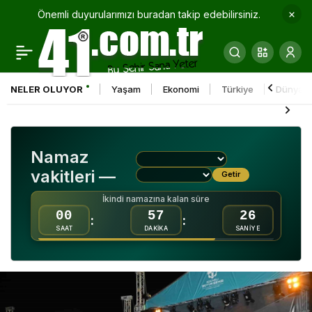
Önemli duyurularımızı buradan takip edebilirsiniz.
AFAD Başkanı Ali Hamza
0
Paylaş
Pehlivan, 17 Ağustos
NELER OLUYOR
Yaşam
Ekonomi
Türkiye
Dünya
depreminin yıl
dönümünde konuştu
Namaz
vakitleri —
Getir
İkindi namazına kalan süre
00
57
24
:
:
SAAT
DAKİKA
SANİYE