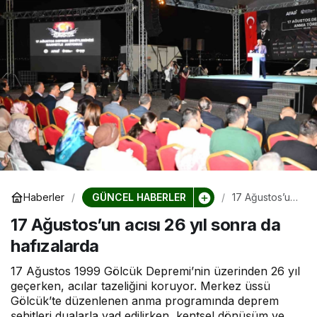
GÜNCEL HABERLER
Haberler
17 Ağustos’un
acısı 26 yıl
17 Ağustos’un acısı 26 yıl sonra da
sonra da
hafızalarda
hafızalarda
17 Ağustos 1999 Gölcük Depremi’nin üzerinden 26 yıl
geçerken, acılar tazeliğini koruyor. Merkez üssü
Gölcük’te düzenlenen anma programında deprem
şehitleri dualarla yad edilirken, kentsel dönüşüm ve