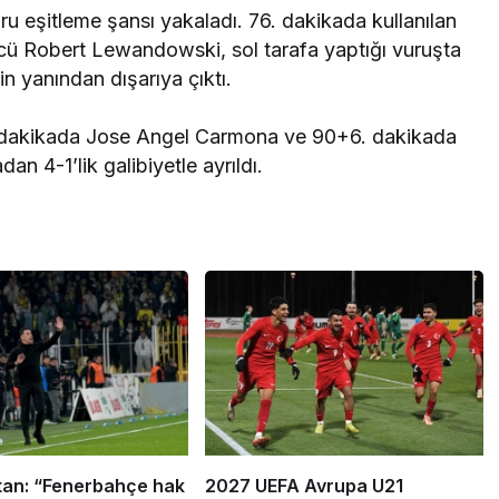
ru eşitleme şansı yakaladı. 76. dakikada kullanılan
cü Robert Lewandowski, sol tarafa yaptığı vuruşta
n yanından dışarıya çıktı.
. dakikada Jose Angel Carmona ve 90+6. dakikada
an 4-1’lik galibiyetle ayrıldı.
an: “Fenerbahçe hak
2027 UEFA Avrupa U21