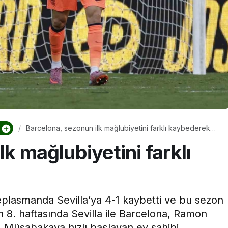
Hastanesi
Kocaeli Devlet Hastanesi
vlet
Ramazan’da Dengeli
’nde Emzirme
Beslenme ve Düzenli
inliği
Yaşam Vurgusu
Barcelona, sezonun ilk mağlubiyetini farklı kaybederek
aldı
k mağlubiyetini farklı
deplasmanda Sevilla’ya 4-1 kaybetti ve bu sezon
nın 8. haftasında Sevilla ile Barcelona, Ramon
. Müsabakaya hızlı başlayan ev sahibi ...