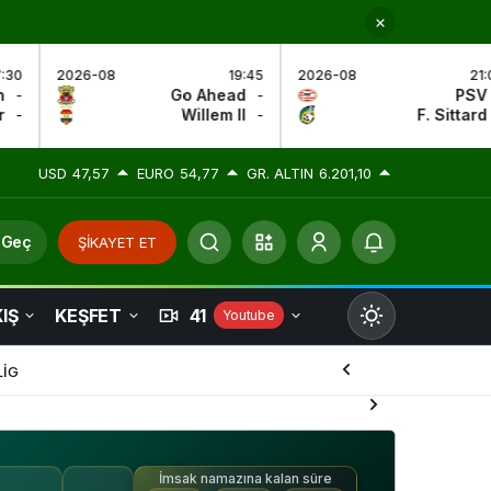
19:45
2026-08
21:00
2026-08
head
-
PSV
-
AZ Alkm
em II
-
F. Sittard
-
Den H
USD
47,57
EURO
54,77
GR. ALTIN
6.201,10
 Geç
ŞİKAYET ET
IŞ
KEŞFET
41
Youtube
Mod
değiştir
LİG
İmsak namazına kalan süre
Gündüz Modu