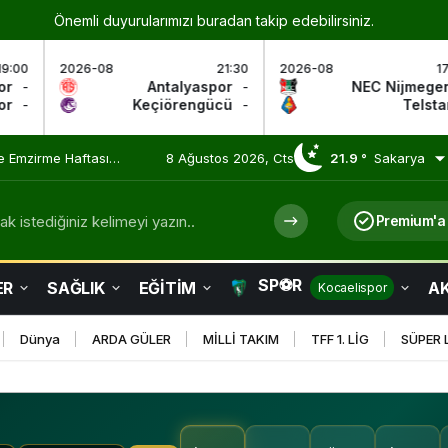
Önemli duyurularımızı buradan takip edebilirsiniz.
21:30
2026-08
17:30
2026-08
aspor
-
NEC Nijmegen
-
Go A
ngücü
-
Telstar
-
Will
 Olmaya Devam Ediyor
8 Ağustos 2026, Cts
21.9 °
Sakarya
k istediğiniz kelimeyi yazın..
Premium'a
SP⚽R
ER
SAĞLIK
EĞİTİM
AK
Kocaelispor
Dünya
ARDA GÜLER
MİLLİ TAKIM
TFF 1. LİG
SÜPER 