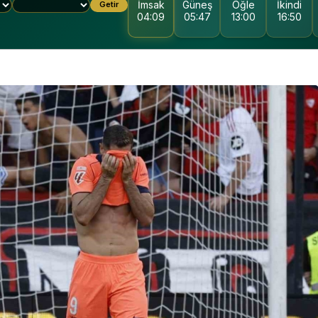
İmsak
Güneş
Öğle
İkindi
Getir
04:09
05:47
13:00
16:50
KOCAELI DEVLET
HASTANESI