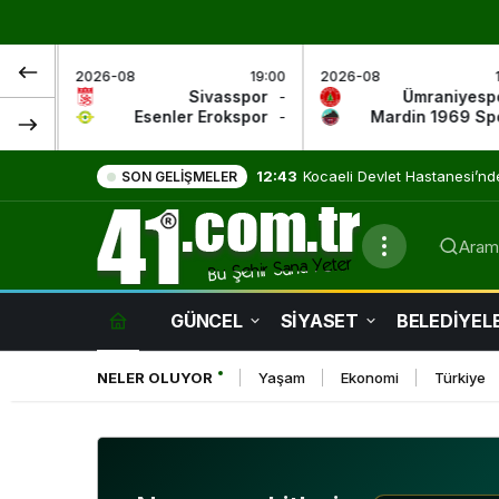
19:00
2026-08
19:00
2026-08
asspor
-
Ümraniyespor
-
Antaly
okspor
-
Mardin 1969 Spor
-
Keçiöre
9:01
Evde Sağlık Hizmetleri Umut
SON GELIŞMELER
Arama
GÜNCEL
SİYASET
BELEDİYEL
NELER OLUYOR
Yaşam
Ekonomi
Türkiye