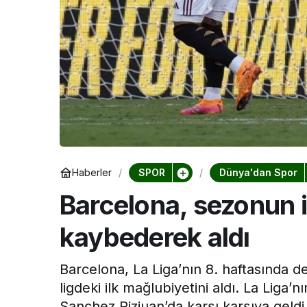
Kocaeli Devlet 
Kocaeli De
Hastanesi
Haftası Etk
SPOR
Dünya'dan Spor
Haberler
Barcelona, sezonun il
kaybederek aldı
Barcelona, La Liga’nın 8. haftasında 
ligdeki ilk mağlubiyetini aldı. La Liga’
Sanchez Pizjuan’da karşı karşıya geldi