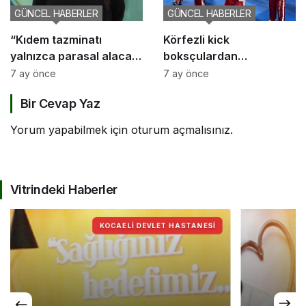
GÜNCEL HABERLER
GÜNCEL HABERLER
“Kıdem tazminatı
Körfezli kick
yalnızca parasal alacak
boksçulardan
değil, sosyal bir haktır”
şampiyona öncesi güç
7 ay önce
7 ay önce
birliği
Bir Cevap Yaz
Yorum yapabilmek için
oturum açmalısınız
.
Vitrindeki Haberler