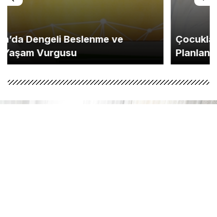
Çocukların Gelişimi İçin Ara Tatil Nasıl
Planlanmalı?