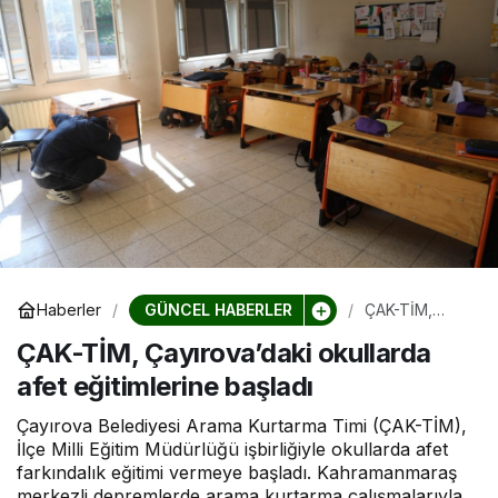
GÜNCEL HABERLER
Haberler
ÇAK-TİM,
Çayırova’daki
ÇAK-TİM, Çayırova’daki okullarda
okullarda afet
eğitimlerine
afet eğitimlerine başladı
başladı
Çayırova Belediyesi Arama Kurtarma Timi (ÇAK-TİM),
İlçe Milli Eğitim Müdürlüğü işbirliğiyle okullarda afet
farkındalık eğitimi vermeye başladı. Kahramanmaraş
merkezli depremlerde arama kurtarma çalışmalarıyla