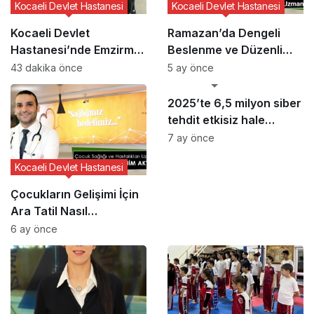
Kocaeli Devlet Hastanesi
Kocaeli Devlet Hastanesi
Kocaeli Devlet
Ramazan’da Dengeli
Hastanesi’nde Emzirme
Beslenme ve Düzenli
Haftası Etkinliği
Yaşam Vurgusu
43 dakika önce
5 ay önce
GÜNCEL HABERLER
2025’te 6,5 milyon siber
tehdit etkisiz hale
getirildi
7 ay önce
Kocaeli Devlet Hastanesi
Çocukların Gelişimi İçin
Ara Tatil Nasıl
Planlanmalı?
6 ay önce