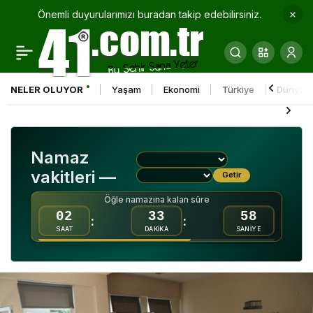
Önemli duyurularımızı buradan takip edebilirsiniz.
Down sendromlu Elanur,
0
Paylaş
yüzmede birinci oldu
NELER OLUYOR
Yaşam
Ekonomi
Türkiye
Dünya
Namaz
vakitleri —
Getir
Öğle namazına kalan süre
02
33
57
:
:
SAAT
DAKİKA
SANİYE