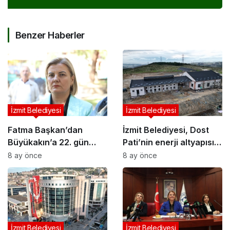
Benzer Haberler
İzmit Belediyesi
İzmit Belediyesi
Fatma Başkan’dan
İzmit Belediyesi, Dost
Büyükakın’a 22. gün
Pati’nin enerji altyapısını
çağrısı: “Kimi
tamamladı
8 ay önce
8 ay önce
koruyorsunuz?”
İzmit Belediyesi
İzmit Belediyesi