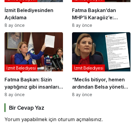
İzmit Belediyesinden
Fatma Başkan’dan
Açıklama
MHP’li Karagöz’e:
Kurnaz siyasetinizi çok
8 ay önce
8 ay önce
iyi görüyoruz!
İzmit Belediyesi
İzmit Belediyesi
Fatma Başkan: Sizin
“Meclis bitiyor, hemen
yaptığınız gibi insanların
ardından Belsa yönetimi
ölümüne sebep olmadık!
kaloriferleri açıyor”
8 ay önce
8 ay önce
Bir Cevap Yaz
Yorum yapabilmek için
oturum açmalısınız
.