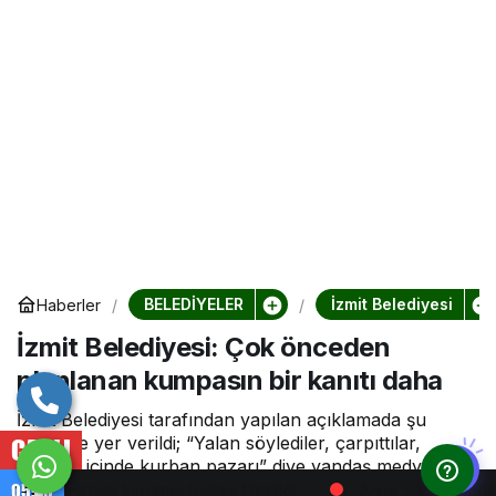
BELEDİYELER
İzmit Belediyesi
Haberler
İzmit Belediyesi: Çok önceden
planlanan kumpasın bir kanıtı daha
İzmit Belediyesi tarafından yapılan açıklamada şu
ifadelere yer verildi; “Yalan söylediler, çarpıttılar,
CANLI
“Çöpün içinde kurban pazarı” diye yandaş medyaya
manşet ettiler. Önceden organize edilmiş kumpas ve
05:40
i’nde Emzirme Haftası Etkinliği
Anne Sütü Bebeğin En Güçlü 