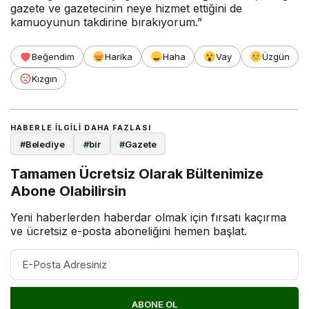
gazete ve gazetecinin neye hizmet ettiğini de
kamuoyunun takdirine bırakıyorum.”
Beğendim
Harika
Haha
Vay
Üzgün
Kızgın
HABERLE ILGILI DAHA FAZLASI
#
Belediye
#
bir
#
Gazete
Tamamen Ücretsiz Olarak Bültenimize
Abone Olabilirsin
Yeni haberlerden haberdar olmak için fırsatı kaçırma
ve ücretsiz e-posta aboneliğini hemen başlat.
ABONE OL