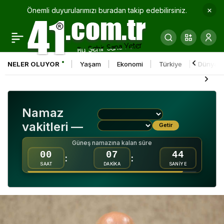
Önemli duyurularımızı buradan takip edebilirsiniz.
İzmit Belediyesi: Çok
0
Paylaş
önceden planlanan
NELER OLUYOR
Yaşam
Ekonomi
Türkiye
Dünya
kumpasın bir kanıtı daha
Namaz
vakitleri —
Getir
Güneş namazına kalan süre
00
07
43
:
:
SAAT
DAKİKA
SANİYE