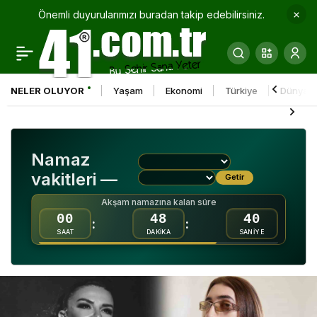
Önemli duyurularımızı buradan takip edebilirsiniz.
Büyükşehir son 4 yılda
0
Paylaş
bin 229 balıkçıya
NELER OLUYOR
Yaşam
Ekonomi
Türkiye
Dünya
malzeme desteği verdi
Namaz
vakitleri —
Getir
Akşam namazına kalan süre
00
48
39
:
:
SAAT
DAKİKA
SANİYE