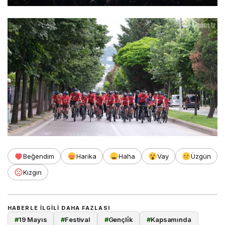
Beğendim
Harika
Haha
Vay
Üzgün
Kızgın
HABERLE ILGILI DAHA FAZLASI
#
19 Mayıs
#
Festival
#
Gençli̇k
#
Kapsamında