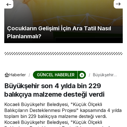
Çocukların Gelişimi İçin Ara Tatil Nasıl
Planlanmalı?
GÜNCEL HABERLER
Haberler
Büyükşehir
son 4 yılda
Büyükşehir son 4 yılda bin 229
bin 229
balıkçıya
balıkçıya malzeme desteği verdi
malzeme
desteği verdi
Kocaeli Büyükşehir Belediyesi, "Küçük Ölçekli
Balıkçıların Desteklenmesi Projesi" kapsamında 4 yılda
toplam bin 229 balıkçıya malzeme desteği verdi.
Kocaeli Büyükşehir Belediyesi, "Küçük Ölçekli