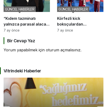
GÜNCEL HABERLER
GÜNCEL HABERLER
“Kıdem tazminatı
Körfezli kick
yalnızca parasal alacak
boksçulardan
değil, sosyal bir haktır”
şampiyona öncesi güç
7 ay önce
7 ay önce
birliği
Bir Cevap Yaz
Yorum yapabilmek için
oturum açmalısınız
.
Vitrindeki Haberler