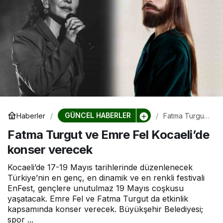
GÜNCEL HABERLER
Haberler
Fatma Turgut
ve Emre Fel
Fatma Turgut ve Emre Fel Kocaeli’de
Kocaeli’de
konser
konser verecek
verecek
Kocaeli’de 17-19 Mayıs tarihlerinde düzenlenecek
Türkiye’nin en genç, en dinamik ve en renkli festivali
EnFest, gençlere unutulmaz 19 Mayıs coşkusu
yaşatacak. Emre Fel ve Fatma Turgut da etkinlik
kapsamında konser verecek. Büyükşehir Belediyesi;
spor ...