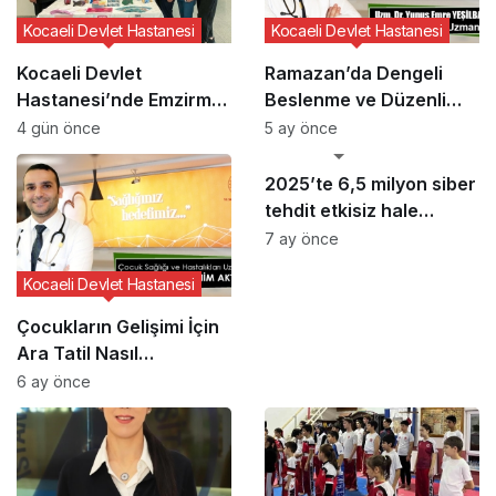
Kocaeli Devlet Hastanesi
Kocaeli Devlet Hastanesi
Kocaeli Devlet
Ramazan’da Dengeli
Hastanesi’nde Emzirme
Beslenme ve Düzenli
Haftası Etkinliği
Yaşam Vurgusu
4 gün önce
5 ay önce
GÜNCEL HABERLER
2025’te 6,5 milyon siber
tehdit etkisiz hale
getirildi
7 ay önce
Kocaeli Devlet Hastanesi
Çocukların Gelişimi İçin
Ara Tatil Nasıl
Planlanmalı?
6 ay önce