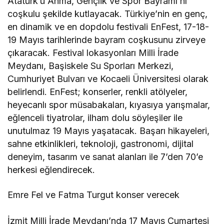
Atatürk’ü Anma, Gençlik ve Spor Bayramı’nı
coşkulu şekilde kutlayacak. Türkiye’nin en genç,
en dinamik ve en dopdolu festivali EnFest, 17-18-
19 Mayıs tarihlerinde bayram coşkusunu zirveye
çıkaracak. Festival lokasyonları Milli İrade
Meydanı, Başiskele Su Sporları Merkezi,
Cumhuriyet Bulvarı ve Kocaeli Üniversitesi olarak
belirlendi. EnFest; konserler, renkli atölyeler,
heyecanlı spor müsabakaları, kıyasıya yarışmalar,
eğlenceli tiyatrolar, ilham dolu söyleşiler ile
unutulmaz 19 Mayıs yaşatacak. Başarı hikayeleri,
sahne etkinlikleri, teknoloji, gastronomi, dijital
deneyim, tasarım ve sanat alanları ile 7’den 70’e
herkesi eğlendirecek.
Emre Fel ve Fatma Turgut konser verecek
İzmit Milli İrade Meydanı’nda 17 Mayıs Cumartesi