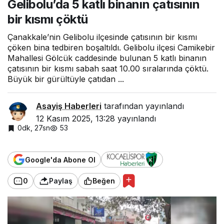
Gelibolu’da 5 katlı binanın çatısının
çatısının bir
kısmı çöktü
bir kısmı çöktü
Çanakkale’nin Gelibolu ilçesinde çatısının bir kısmı
çöken bina tedbiren boşaltıldı. Gelibolu ilçesi Camikebir
Mahallesi Gölcük caddesinde bulunan 5 katlı binanın
çatısının bir kısmı sabah saat 10.00 sıralarında çöktü.
Büyük bir gürültüyle çatıdan ...
Asayiş Haberleri
tarafından yayınlandı
12 Kasım 2025, 13:28
yayınlandı
0dk, 27sn
53
Google'da Abone Ol
0
Paylaş
Beğen