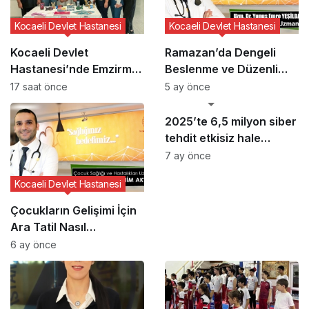
Kocaeli Devlet Hastanesi
Kocaeli Devlet Hastanesi
Kocaeli Devlet
Ramazan’da Dengeli
Hastanesi’nde Emzirme
Beslenme ve Düzenli
Haftası Etkinliği
Yaşam Vurgusu
17 saat önce
5 ay önce
GÜNCEL HABERLER
2025’te 6,5 milyon siber
tehdit etkisiz hale
getirildi
7 ay önce
Kocaeli Devlet Hastanesi
Çocukların Gelişimi İçin
Ara Tatil Nasıl
Planlanmalı?
6 ay önce