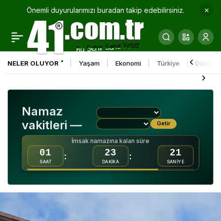
Önemli duyurularımızı buradan takip edebilirsiniz.
Dilara’nın dedesi
0
Paylaş
konuştu: “Hastaneden
NELER OLUYOR
Yaşam
Ekonomi
Türkiye
Dünya
çıkar çıkmaz mezarlığa
gitti”
Namaz
vakitleri —
Getir
İmsak namazına kalan süre
01
23
19
:
:
SAAT
DAKİKA
SANİYE