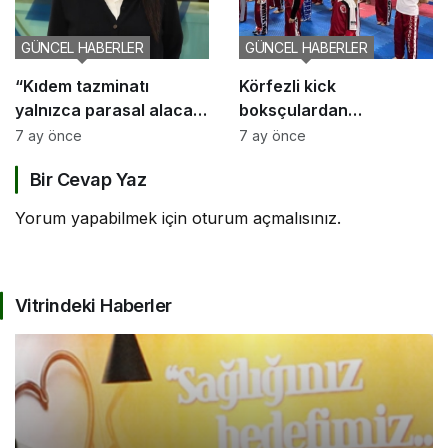
GÜNCEL HABERLER
GÜNCEL HABERLER
“Kıdem tazminatı
Körfezli kick
yalnızca parasal alacak
boksçulardan
değil, sosyal bir haktır”
şampiyona öncesi güç
7 ay önce
7 ay önce
birliği
Bir Cevap Yaz
Yorum yapabilmek için
oturum açmalısınız
.
Vitrindeki Haberler