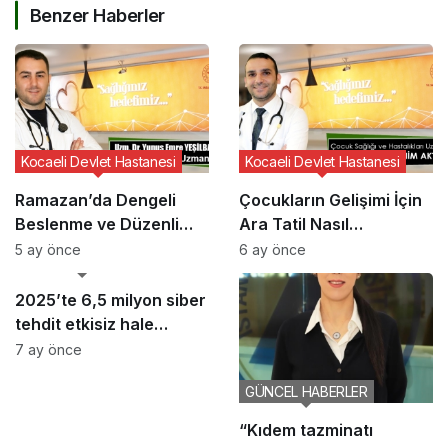
Benzer Haberler
Kocaeli Devlet Hastanesi
Kocaeli Devlet Hastanesi
Ramazan’da Dengeli
Çocukların Gelişimi İçin
Beslenme ve Düzenli
Ara Tatil Nasıl
Yaşam Vurgusu
Planlanmalı?
5 ay önce
6 ay önce
GÜNCEL HABERLER
2025’te 6,5 milyon siber
tehdit etkisiz hale
getirildi
7 ay önce
GÜNCEL HABERLER
“Kıdem tazminatı