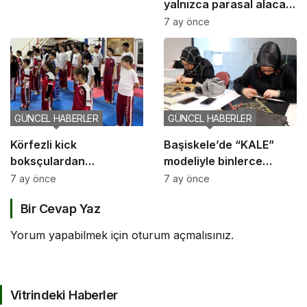
yalnızca parasal alacak
değil, sosyal bir haktır”
7 ay önce
GÜNCEL HABERLER
GÜNCEL HABERLER
Körfezli kick
Başiskele’de “KALE”
boksçulardan
modeliyle binlerce
şampiyona öncesi güç
ailenin hayatına
7 ay önce
7 ay önce
birliği
dokunuldu
Bir Cevap Yaz
Yorum yapabilmek için
oturum açmalısınız
.
Vitrindeki Haberler