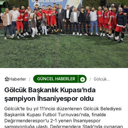
GÜNCEL HABERLER
Haberler
Gölcük
Başkanlık
Gölcük Başkanlık Kupası’nda
Kupası’nda
şampiyon
şampiyon İhsaniyespor oldu
İhsaniyespor
oldu
Gölcük’te bu yıl 11’incisi düzenlenen Gölcük Belediyesi
Başkanlık Kupası Futbol Turnuvası’nda, finalde
Değirmenderespor’u 2-1 yenen İhsaniyespor
şampiyonluğa ulaştı. Değirmendere Stadı’nda oynanan