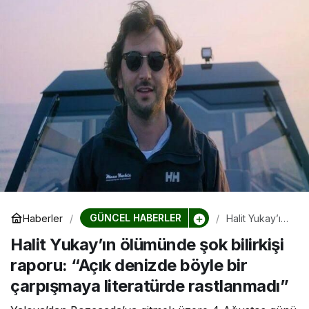
GÜNCEL HABERLER
Haberler
Halit Yukay’ın
ölümünde şok
Halit Yukay’ın ölümünde şok bilirkişi
bilirkişi raporu:
“Açık denizde
raporu: “Açık denizde böyle bir
böyle bir
çarpışmaya
çarpışmaya literatürde rastlanmadı”
literatürde
rastlanmadı”