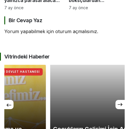
yalnızca parasal alacak
boksçulardan
değil, sosyal bir haktır”
şampiyona öncesi güç
7 ay önce
7 ay önce
birliği
Bir Cevap Yaz
Yorum yapabilmek için
oturum açmalısınız
.
Vitrindeki Haberler