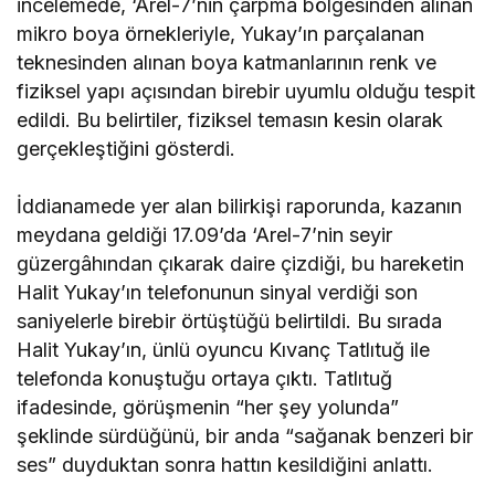
incelemede, ‘Arel-7’nin çarpma bölgesinden alınan
mikro boya örnekleriyle, Yukay’ın parçalanan
teknesinden alınan boya katmanlarının renk ve
fiziksel yapı açısından birebir uyumlu olduğu tespit
edildi. Bu belirtiler, fiziksel temasın kesin olarak
gerçekleştiğini gösterdi.
İddianamede yer alan bilirkişi raporunda, kazanın
meydana geldiği 17.09’da ‘Arel-7’nin seyir
güzergâhından çıkarak daire çizdiği, bu hareketin
Halit Yukay’ın telefonunun sinyal verdiği son
saniyelerle birebir örtüştüğü belirtildi. Bu sırada
Halit Yukay’ın, ünlü oyuncu Kıvanç Tatlıtuğ ile
telefonda konuştuğu ortaya çıktı. Tatlıtuğ
ifadesinde, görüşmenin “her şey yolunda”
şeklinde sürdüğünü, bir anda “sağanak benzeri bir
ses” duyduktan sonra hattın kesildiğini anlattı.