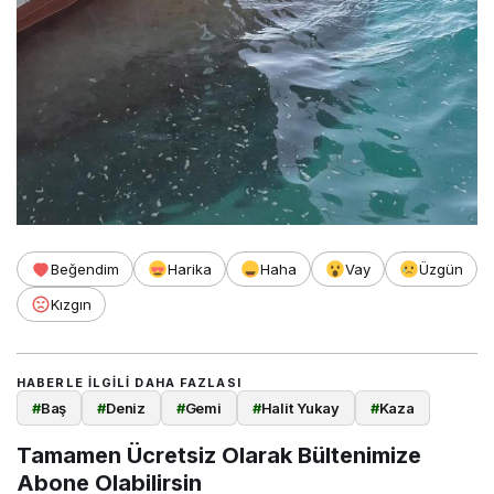
Beğendim
Harika
Haha
Vay
Üzgün
Kızgın
HABERLE ILGILI DAHA FAZLASI
#
Baş
#
Deniz
#
Gemi
#
Halit Yukay
#
Kaza
Tamamen Ücretsiz Olarak Bültenimize
Abone Olabilirsin