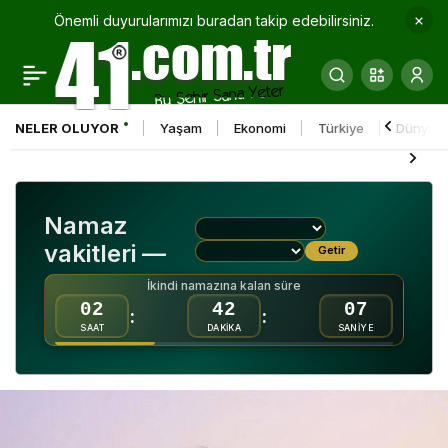
Önemli duyurularımızı buradan takip edebilirsiniz.
SEDAŞ’tan kaçak
0
Paylaş
elektrik uyarısı: “Tespiti
NELER OLUYOR
Yaşam
Ekonomi
Türkiye
Dünya
halinde suç duyurusu
yapılır”
Namaz
vakitleri —
Getir
İkindi namazına kalan süre
02
42
06
:
:
SAAT
DAKİKA
SANİYE