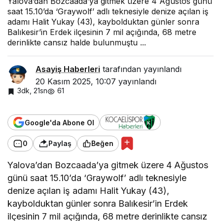
Yalova’dan Bozcaada’ya gitmek üzere 4 Ağustos günü
saat 15.10’da ‘Graywolf’ adlı teknesiyle denize açılan iş
adamı Halit Yukay (43), kaybolduktan günler sonra
Balıkesir’in Erdek ilçesinin 7 mil açığında, 68 metre
derinlikte cansız halde bulunmuştu ...
Asayiş Haberleri
tarafından yayınlandı
20 Kasım 2025, 10:07
yayınlandı
3dk, 21sn
61
Google'da Abone Ol
0
Paylaş
Beğen
Yalova’dan Bozcaada’ya gitmek üzere 4 Ağustos
günü saat 15.10’da ‘Graywolf’ adlı teknesiyle
denize açılan iş adamı Halit Yukay (43),
kaybolduktan günler sonra Balıkesir’in Erdek
ilçesinin 7 mil açığında, 68 metre derinlikte cansız