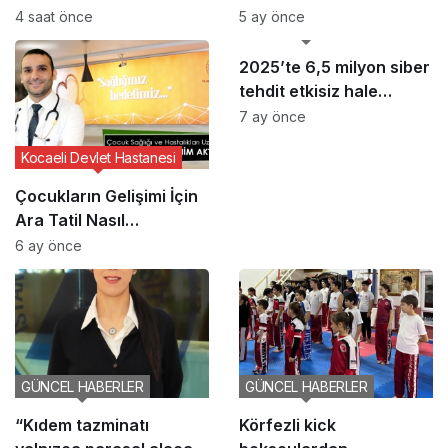
Haftası Etkinliği
Yaşam Vurgusu
4 saat önce
5 ay önce
GÜNCEL HABERLER
2025’te 6,5 milyon siber
tehdit etkisiz hale
getirildi
7 ay önce
Kocaeli Devlet Hastanesi
Çocukların Gelişimi İçin
Ara Tatil Nasıl
Planlanmalı?
6 ay önce
GÜNCEL HABERLER
GÜNCEL HABERLER
“Kıdem tazminatı
Körfezli kick