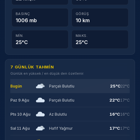
BASINÇ
GÖRÜŞ
1006 mb
10 km
MIN.
MAKS.
25°C
25°C
7 GÜNLÜK TAHMIN
Günlük en yüksek / en düşük den özetlenir.
25°C
Bugün
Parçalı Bulutlu
22°C
22°C
Paz 9 Ağu
Parçalı Bulutlu
17°C
16°C
Pts 10 Ağu
Az Bulutlu
16°C
17°C
Sal 11 Ağu
Hafif Yağmur
17°C