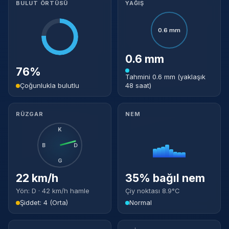
BULUT ÖRTÜSÜ
YAĞIŞ
0.6 mm
0.6 mm
76%
Tahmini 0.6 mm (yaklaşık
Çoğunlukla bulutlu
48 saat)
RÜZGAR
NEM
K
B
D
G
22 km/h
35% bağıl nem
Yön: D · 42 km/h hamle
Çiy noktası 8.9°C
Şiddet: 4 (Orta)
Normal