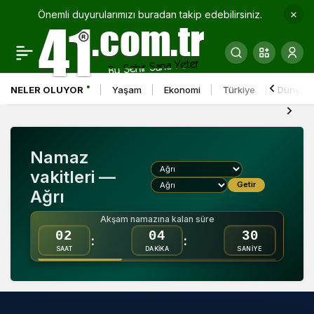
Önemli duyurularımızı buradan takip edebilirsiniz.
NELER OLUYOR
Yaşam
Ekonomi
Türkiye
Dünya
Namaz
vakitleri —
Getir
Ağrı
Akşam namazına kalan süre
02
04
29
:
:
SAAT
DAKİKA
SANİYE