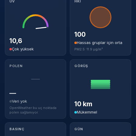
UV
HKİ
100
10,6
Hassas gruplar için orta
Çok yüksek
PM2.5: 11.9 µg/m³
POLEN
GÖRÜŞ
—
—
Veri yok
10 km
OpenWeather bu uç noktada
Mükemmel
polen sağlamıyor.
BASINÇ
GÜN