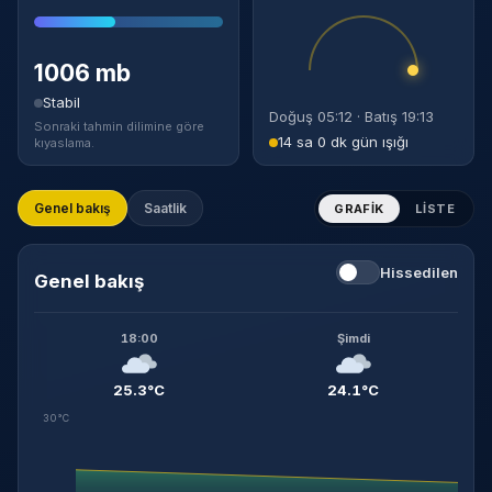
1006 mb
Stabil
Doğuş 05:12 · Batış 19:13
Sonraki tahmin dilimine göre
14 sa 0 dk gün ışığı
kıyaslama.
Genel bakış
Saatlik
GRAFIK
LISTE
Hissedilen
Genel bakış
18:00
Şimdi
25.3°C
24.1°C
30°C