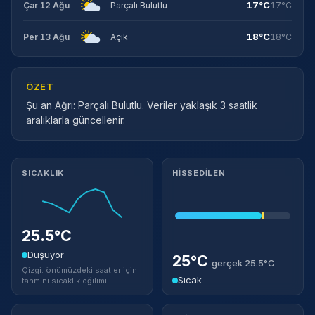
17°C
Çar 12 Ağu
Parçalı Bulutlu
17°C
18°C
Per 13 Ağu
Açık
18°C
ÖZET
Şu an Ağrı: Parçalı Bulutlu. Veriler yaklaşık 3 saatlik
aralıklarla güncellenir.
Meteorolojik ayrıntılar
SICAKLIK
HISSEDILEN
25.5°C
Düşüyor
25°C
gerçek 25.5°C
Çizgi: önümüzdeki saatler için
Sıcak
tahmini sıcaklık eğilimi.