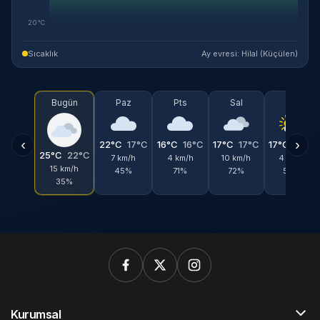
20°C
Sıcaklık
Ay evresi: Hilal (Küçülen)
Bugün
Paz
Pts
Sal
Çar
‹
›
22°C
17°C
16°C
16°C
17°C
17°C
17°C
17°C
25°C
22°C
7 km/h
4 km/h
10 km/h
4 km/h
15 km/h
45%
71%
72%
54%
35%
Kurumsal