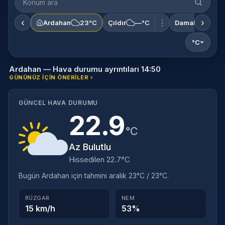
ara
‹
›
⋮
Ardahan
23°C
Çıldır
—°C
Damal
—°C
°C
Ardahan — Hava durumu ayrıntıları 14:50
GÜNÜNÜZ IÇIN ÖNERILER ›
GÜNCEL HAVA DURUMU
22.9
°C
Az Bulutlu
Hissedilen 22.7°C
Bugün Ardahan için tahmini aralık 23°C / 23°C.
RÜZGAR
NEM
15 km/h
53%