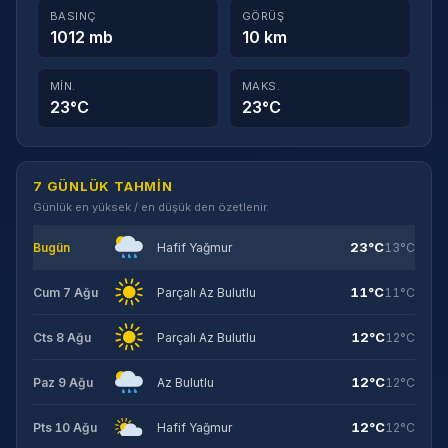
BASINÇ
GÖRÜŞ
1012 mb
10 km
MIN.
MAKS.
23°C
23°C
7 GÜNLÜK TAHMIN
Günlük en yüksek / en düşük den özetlenir.
23°C
Bugün
Hafif Yağmur
13°C
11°C
Cum 7 Ağu
Parçalı Az Bulutlu
11°C
12°C
Cts 8 Ağu
Parçalı Az Bulutlu
12°C
12°C
Paz 9 Ağu
Az Bulutlu
12°C
12°C
Pts 10 Ağu
Hafif Yağmur
12°C