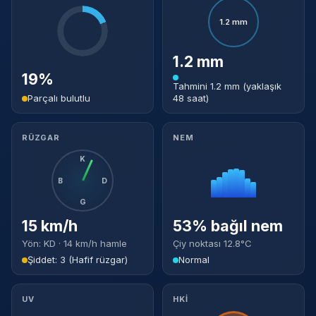
1.2 mm
1.2 mm
19%
Tahmini 1.2 mm (yaklaşık
Parçalı bulutlu
48 saat)
RÜZGAR
NEM
K
B
D
G
15 km/h
53% bağıl nem
Yön: KD · 14 km/h hamle
Çiy noktası 12.8°C
Şiddet: 3 (Hafif rüzgar)
Normal
UV
HKİ