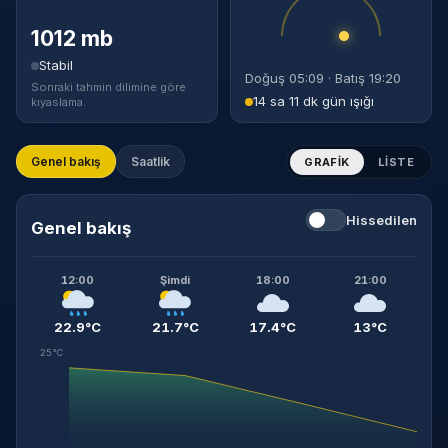
1012 mb
Stabil
Doğuş 05:09 · Batış 19:20
Sonraki tahmin dilimine göre
14 sa 11 dk gün ışığı
kıyaslama.
Genel bakış
Saatlik
GRAFIK
LISTE
Hissedilen
Genel bakış
12:00
Şimdi
18:00
21:00
22.9°C
21.7°C
17.4°C
13°C
25°C