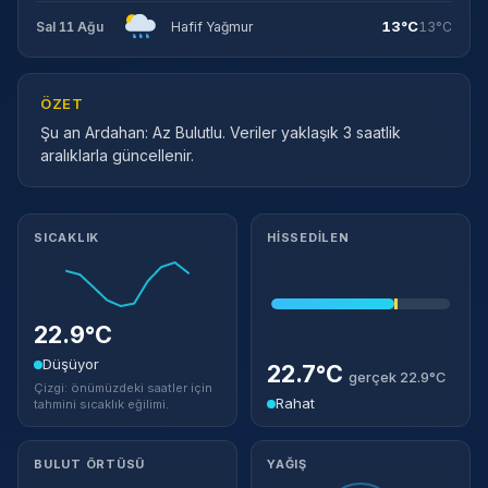
13°C
Sal 11 Ağu
Hafif Yağmur
13°C
ÖZET
Şu an Ardahan: Az Bulutlu. Veriler yaklaşık 3 saatlik
aralıklarla güncellenir.
Meteorolojik ayrıntılar
SICAKLIK
HISSEDILEN
22.9°C
Düşüyor
22.7°C
gerçek 22.9°C
Çizgi: önümüzdeki saatler için
Rahat
tahmini sıcaklık eğilimi.
BULUT ÖRTÜSÜ
YAĞIŞ