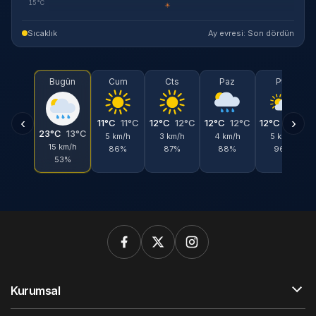
15°C
☀
Sıcaklık
Ay evresi: Son dördün
Bugün
Cum
Cts
Paz
Pts
‹
›
11°C
11°C
12°C
12°C
12°C
12°C
12°C
12°C
23°C
13°C
5 km/h
3 km/h
4 km/h
5 km/h
15 km/h
86%
87%
88%
96%
53%
Kurumsal