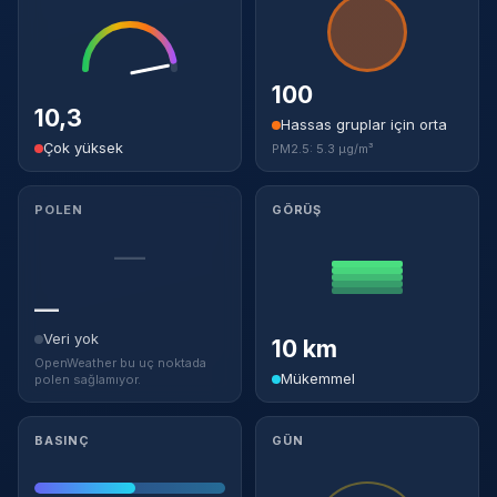
100
10,3
Hassas gruplar için orta
Çok yüksek
PM2.5: 5.3 µg/m³
POLEN
GÖRÜŞ
—
—
Veri yok
10 km
OpenWeather bu uç noktada
Mükemmel
polen sağlamıyor.
BASINÇ
GÜN