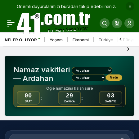
Önemli duyurularımızı buradan takip edebilirsiniz.
NELER OLUYOR
Yaşam
Ekonomi
Türkiye
Dünya
Namaz vakitleri
— Ardahan
Getir
Öğle namazına kalan süre
00
29
03
:
:
SAAT
DAKİKA
SANİYE
Konum