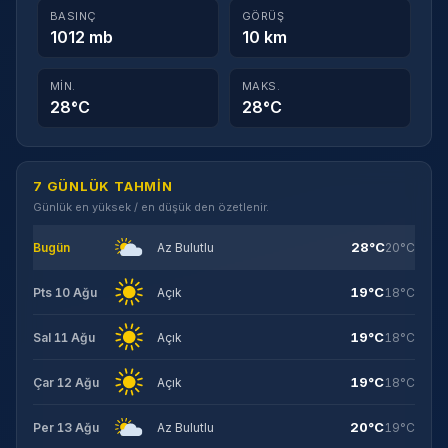
BASINÇ
GÖRÜŞ
1012 mb
10 km
MIN.
MAKS.
28°C
28°C
7 GÜNLÜK TAHMIN
Günlük en yüksek / en düşük den özetlenir.
28°C
Bugün
Az Bulutlu
20°C
19°C
Pts 10 Ağu
Açık
18°C
19°C
Sal 11 Ağu
Açık
18°C
19°C
Çar 12 Ağu
Açık
18°C
20°C
Per 13 Ağu
Az Bulutlu
19°C