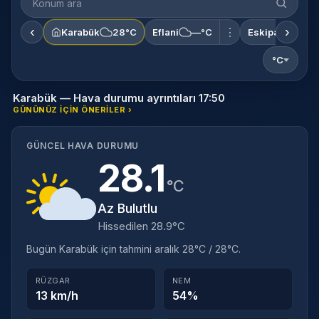
ara
‹
›
⋮
Karabük
28°C
Eflani
—°C
Eskipazar
—
°C
Karabük — Hava durumu ayrıntıları 17:50
GÜNÜNÜZ IÇIN ÖNERILER ›
GÜNCEL HAVA DURUMU
28.1
°C
Az Bulutlu
Hissedilen 28.9°C
Bugün Karabük için tahmini aralık 28°C / 28°C.
RÜZGAR
NEM
13 km/h
54%