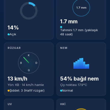
1.7 mm
1.7 mm
14%
Tahmini 1.7 mm (yaklaşık
Açık
48 saat)
RÜZGAR
NEM
K
B
D
G
13 km/h
54% bağıl nem
Yön: KB · 14 km/h hamle
Çiy noktası 17.9°C
Şiddet: 3 (Hafif rüzgar)
Normal
UV
HKİ