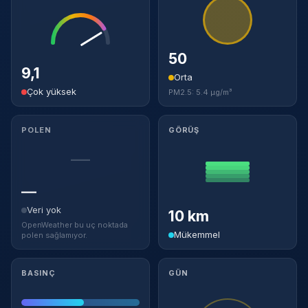
50
9,1
Orta
Çok yüksek
PM2.5: 5.4 µg/m³
POLEN
GÖRÜŞ
—
—
Veri yok
10 km
OpenWeather bu uç noktada
Mükemmel
polen sağlamıyor.
BASINÇ
GÜN