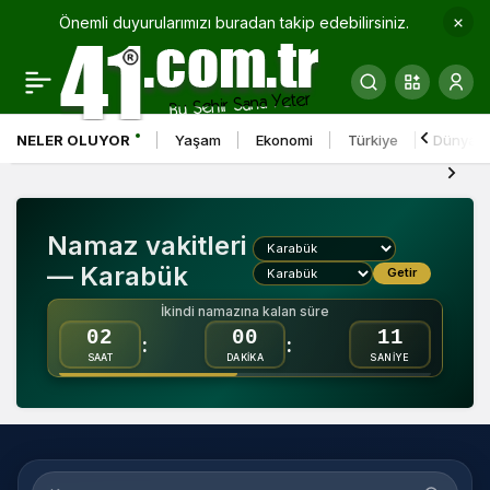
Önemli duyurularımızı buradan takip edebilirsiniz.
NELER OLUYOR
Yaşam
Ekonomi
Türkiye
Dünya
Namaz vakitleri
— Karabük
Getir
İkindi namazına kalan süre
02
00
10
:
:
SAAT
DAKİKA
SANİYE
Konum