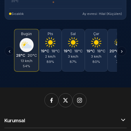
20°C
☀
Sıcaklık
Ay evresi: Hilal (Küçülen)
Bugün
Pts
Sal
Çar
Per
‹
›
19°C
18°C
19°C
18°C
19°C
18°C
20°C
19°C
28°C
20°C
2 km/h
3 km/h
3 km/h
4 km/h
13 km/h
89%
87%
80%
78%
54%
Kurumsal