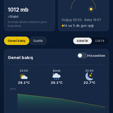
1012 mb
Stabil
Doğuş 05:52 · Batış 19:57
Sonraki tahmin dilimine göre
14 sa 5 dk gün ışığı
kıyaslama.
Genel bakış
Saatlik
GRAFIK
LISTE
Hissedilen
Genel bakış
15:00
Şimdi
21:00
28.1°C
26.1°C
22.7°C
30°C