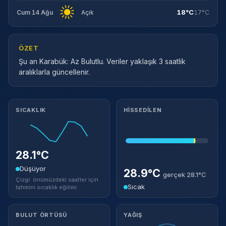
18°C
Cum 14 Ağu
Açık
17°C
ÖZET
Şu an Karabük: Az Bulutlu. Veriler yaklaşık 3 saatlik
aralıklarla güncellenir.
Meteorolojik ayrıntılar
SICAKLIK
HISSEDILEN
28.1°C
Düşüyor
28.9°C
gerçek 28.1°C
Çizgi: önümüzdeki saatler için
Sıcak
tahmini sıcaklık eğilimi.
BULUT ÖRTÜSÜ
YAĞIŞ