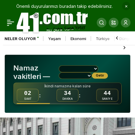
Önemli duyurularımızı buradan takip edebilirsiniz.
Göreve gelmeyen polis
0
Paylaş
memuru, kendisini
NELER OLUYOR
Yaşam
Ekonomi
Türkiye
Dünya
kontrol için gelen mesai
arkadaşları tarafından
Namaz
ölü bulundu
vakitleri —
Getir
İkindi namazına kalan süre
02
34
43
:
:
SAAT
DAKİKA
SANİYE