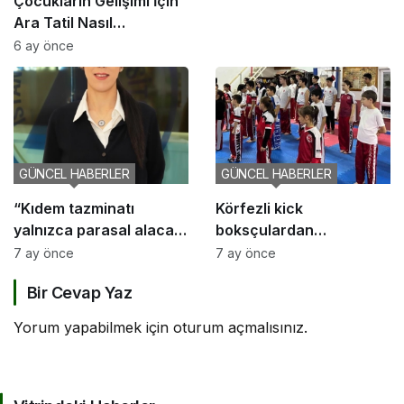
Çocukların Gelişimi İçin
Ara Tatil Nasıl
Planlanmalı?
6 ay önce
GÜNCEL HABERLER
GÜNCEL HABERLER
“Kıdem tazminatı
Körfezli kick
yalnızca parasal alacak
boksçulardan
değil, sosyal bir haktır”
şampiyona öncesi güç
7 ay önce
7 ay önce
birliği
Bir Cevap Yaz
Yorum yapabilmek için
oturum açmalısınız
.