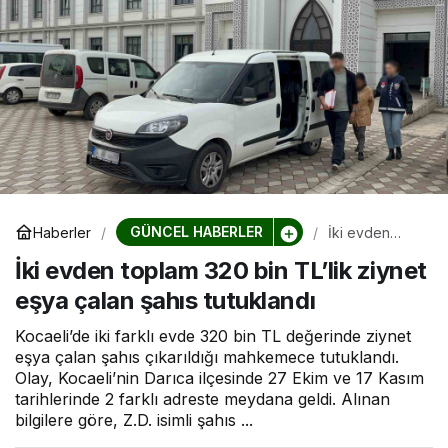
GÜNCEL HABERLER
Haberler
İki evden
toplam 320
İki evden toplam 320 bin TL’lik ziynet
bin TL’lik
ziynet eşya
eşya çalan şahıs tutuklandı
çalan şahıs
tutuklandı
Kocaeli’de iki farklı evde 320 bin TL değerinde ziynet
eşya çalan şahıs çıkarıldığı mahkemece tutuklandı.
Olay, Kocaeli’nin Darıca ilçesinde 27 Ekim ve 17 Kasım
tarihlerinde 2 farklı adreste meydana geldi. Alınan
bilgilere göre, Z.D. isimli şahıs ...