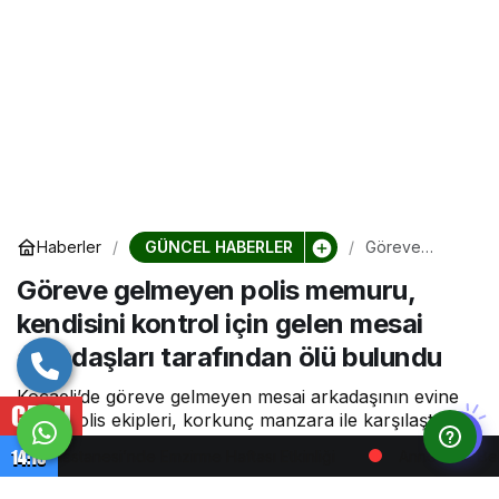
GÜNCEL HABERLER
Haberler
Göreve
gelmeyen
Göreve gelmeyen polis memuru,
polis memuru,
kendisini
kendisini kontrol için gelen mesai
kontrol için
gelen mesai
arkadaşları tarafından ölü bulundu
arkadaşları
tarafından ölü
Kocaeli’de göreve gelmeyen mesai arkadaşının evine
bulundu
CANLI
giden polis ekipleri, korkunç manzara ile karşılaştı.
Polis memuru, evinde başından vurulmuş halde ölü
14:15
Hastanesi’nde Emzirme Haftası Etkinliği
Anne Sütü Bebeğin En
bulundu. Edinilen bilgiye göre, Kartepe ilçesi Emekevler
Mahallesi’nde yaşayan polis memuru ...