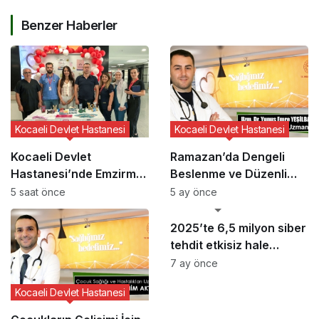
Benzer Haberler
Kocaeli Devlet Hastanesi
Kocaeli Devlet Hastanesi
Kocaeli Devlet
Ramazan’da Dengeli
Hastanesi’nde Emzirme
Beslenme ve Düzenli
Haftası Etkinliği
Yaşam Vurgusu
5 saat önce
5 ay önce
GÜNCEL HABERLER
2025’te 6,5 milyon siber
tehdit etkisiz hale
getirildi
7 ay önce
Kocaeli Devlet Hastanesi