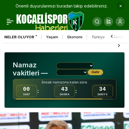
Önemli duyurularımızı buradan takip edebilirsiniz.
Murat Uçkun:
0
Paylaş
“Kariyerimde en
NELER OLUYOR
Yaşam
Ekonomi
Türkiye
Dünya
sevindiğim Osman’ın
attığı gol oldu”
Namaz
vakitleri —
Getir
İmsak namazına kalan süre
00
43
32
:
:
SAAT
DAKİKA
SANİYE