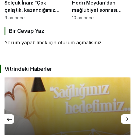
Selçuk İnan: “Çok
Hodri Meydan’dan
çalıştık, kazandığımız
mağlubiyet sonrası
için mutluyum”
takıma destek
9 ay önce
10 ay önce
Bir Cevap Yaz
Yorum yapabilmek için
oturum açmalısınız
.
Vitrindeki Haberler