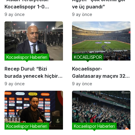
Kocaelispopr 1-0
ve üç puandı”
Galatasaray”
9 ay önce
9 ay önce
Kocaelispor Haberleri
KOCAELİSPOR
Recep Durul: “Bizi
Kocaelispor-
burada yenecek hiçbir
Galatasaray maçını 32
güç yok”
bin 18 biletli seyirci izledi
9 ay önce
9 ay önce
Kocaelispor Haberleri
Kocaelispor Haberleri