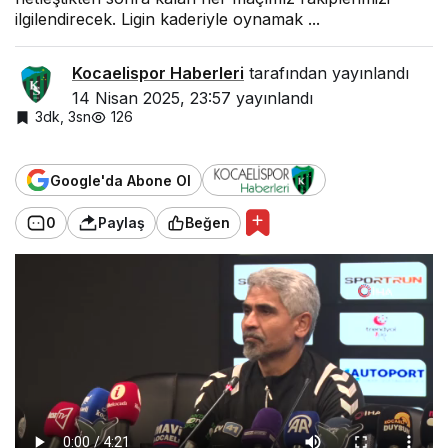
ir:
ilgilendirecek. Ligin kaderiyle oynamak ...
“
Li
g
in
Kocaelispor Haberleri
tarafından yayınlandı
k
14 Nisan 2025, 23:57
yayınlandı
a
3dk, 3sn
126
d
e
ri
yl
Google'da Abone Ol
e
o
y
0
Paylaş
Beğen
n
a
m
a
k
is
t
e
m
iy
o
r
u