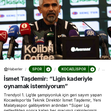
SPOR
KOCAELİSPOR
Haberler
İs
m
İsmet Taşdemir: “Ligin kaderiyle
e
t
oynamak istemiyorum”
T
a
ş
Trendyol 1. Lig’de şampiyonluk için geri sayım yapan
d
Kocaelispor’da Teknik Direktör İsmet Taşdemir, Yeni
e
Malatyaspor galibiyetinin ardından "Süper Lig
m
netleştikten sonra kalan her maçımız rakiplerimizi