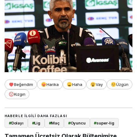
Beğendim
Harika
Haha
Vay
Üzgün
Kızgın
HABERLE ILGILI DAHA FAZLASI
#
Dolayı
#
Lig
#
Maç
#
Oyuncu
#
super-lig
Tamamen Ücretsiz Olarak Bültenimize