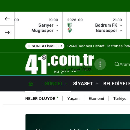
19:00
2026-09
21:30
2026-09
yer
-
Bodrum FK
-
Vanspor 
por
-
Bursaspor
-
Kayserisp
9:01
Evde Sağlık Hizmetleri Umut
SON GELIŞMELER
Arama
GÜNCEL
SİYASET
BELEDİYEL
NELER OLUYOR
Yaşam
Ekonomi
Türkiye