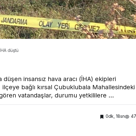
Hastanesi
Kocaeli Devlet Hastanesi
vlet
Ramazan’da Dengeli
’nde Emzirme
Beslenme ve Düzenli
inliği
Yaşam Vurgusu
 İHA düştü
na düşen insansız hava aracı (İHA) ekipleri
, ilçeye bağlı kırsal Çubuklubala Mahallesindeki
gören vatandaşlar, durumu yetkililere ...
0dk, 18sn
4