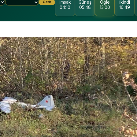
İmsak
Güneş
Öğle
İkindi
Getir
04:10
05:48
13:00
16:49
KOCAELI DEVLET
HASTANESI