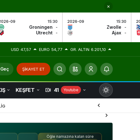
:30
2026-09
15:30
2026-09
17:
n
-
Zwolle
-
Heerenveen
t
-
Ajax
-
Twente
USD
47,57
EURO
54,77
GR. ALTIN
6.201,10
 Geç
ŞİKAYET ET
IŞ
KEŞFET
41
Youtube
Mod
değiştir
LİG
Öğle namazına kalan süre
Gündüz Modu