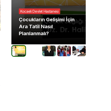
Kocaeli Devlet Hastanesi
GÜNCEL
Çocukların Gelişimi İçin
2025’
Ara Tatil Nasıl
tehdit
Planlanmalı?
getiri
7