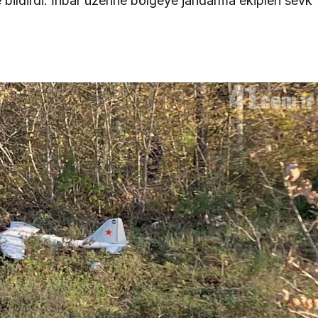
 bildirdi. İhbar üzerine bölgeye jandarma ekipleri sevk