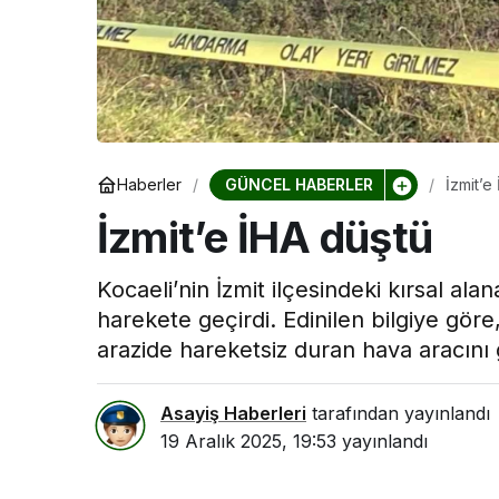
Kocaeli Devlet 
Kocaeli De
Hastanesi
Haftası Etk
GÜNCEL HABERLER
Haberler
İzmit’e
İzmit’e İHA düştü
Kocaeli’nin İzmit ilçesindeki kırsal ala
harekete geçirdi. Edinilen bilgiye göre
arazide hareketsiz duran hava aracını 
Asayiş Haberleri
tarafından yayınlandı
19 Aralık 2025, 19:53
yayınlandı