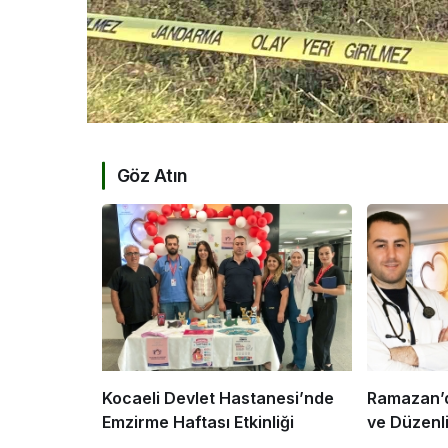
Göz Atın
Kocaeli Devlet Hastanesi’nde
Ramazan’d
Emzirme Haftası Etkinliği
ve Düzenl