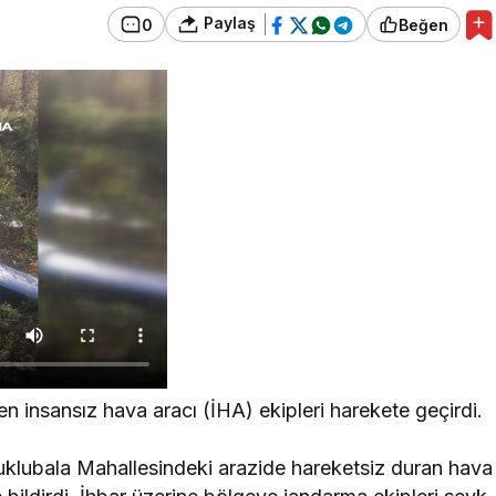
Paylaş
0
Beğen
şen insansız hava aracı (İHA) ekipleri harekete geçirdi.
ubuklubala Mahallesindeki arazide hareketsiz duran hava