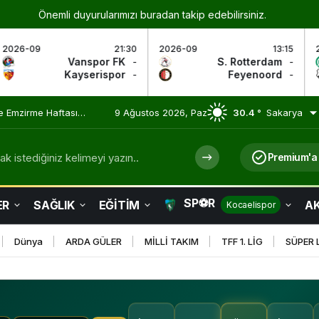
Önemli duyurularımızı buradan takip edebilirsiniz.
21:30
2026-09
13:15
2026-09
15
FK
-
S. Rotterdam
-
Groninge
or
-
Feyenoord
-
Utrech
 Olmaya Devam Ediyor
9 Ağustos 2026, Paz
30.4 °
Sakarya
k istediğiniz kelimeyi yazın..
Premium'a
SP⚽R
ER
SAĞLIK
EĞİTİM
AK
Kocaelispor
Dünya
ARDA GÜLER
MİLLİ TAKIM
TFF 1. LİG
SÜPER 