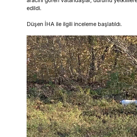
aracını gören vatandaşlar, durumu yetkililere
edildi.
Düşen İHA ile ilgili inceleme başlatıldı.