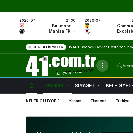
2026-07
21:30
2026-07
Boluspor
-
Cambu
Manisa FK
-
Excelsi
9:01
Evde Sağlık Hizmetleri Umut
SON GELIŞMELER
Arama
GÜNCEL
SİYASET
BELEDİYEL
NELER OLUYOR
Yaşam
Ekonomi
Türkiye