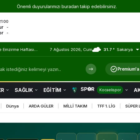
Önemli duyurularımızı buradan takip edebilirsiniz.
21:00
ur
-
or
-
 Olmaya Devam Ediyor
7 Ağustos 2026, Cum
31.7 °
Sakarya
k istediğiniz kelimeyi yazın..
Premium'a
SP⚽R
ER
SAĞLIK
EĞİTİM
AK
Kocaelispor
Dünya
ARDA GÜLER
MİLLİ TAKIM
TFF 1. LİG
SÜPER 