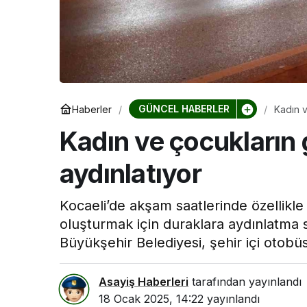
Kocaeli Devlet 
Kocaeli De
Hastanesi
Haftası Etk
GÜNCEL HABERLER
Haberler
Kadın v
Kadın ve çocukların g
aydınlatıyor
Kocaeli’de akşam saatlerinde özellikle
oluşturmak için duraklara aydınlatma 
Büyükşehir Belediyesi, şehir içi otobü
Asayiş Haberleri
tarafından yayınlandı
18 Ocak 2025, 14:22
yayınlandı