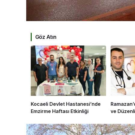
Göz Atın
Kocaeli Devlet Hastanesi’nde
Ramazan’d
Emzirme Haftası Etkinliği
ve Düzenl