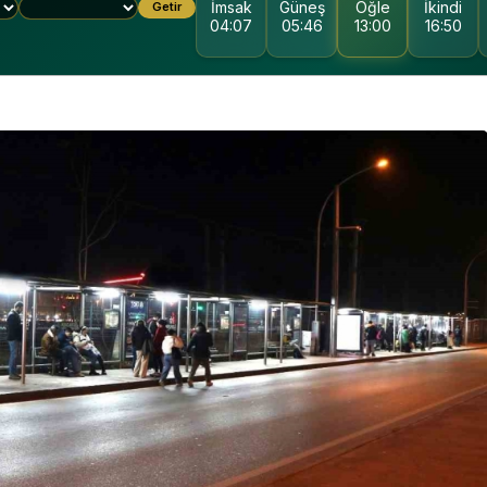
İmsak
Güneş
Öğle
İkindi
Getir
04:07
05:46
13:00
16:50
KOCAELI DEVLET
HASTANESI