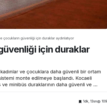
Hastanesi
Kocaeli Devlet Hastanesi
vlet
Ramazan’da Dengeli
’nde Emzirme
Beslenme ve Düzenli
inliği
Yaşam Vurgusu
e çocukların güvenliği için duraklar aydınlatıyor
üvenliği için duraklar
 kadınlar ve çocuklara daha güvenli bir ortam
sistemi monte edilmeye başlandı. Kocaeli
s ve minibüs duraklarının daha güvenli ve ...
1dk, 13sn
10