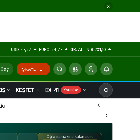
USD
47,57
EURO
54,77
GR. ALTIN
6.201,10
 Geç
ŞİKAYET ET
IŞ
KEŞFET
41
Youtube
Mod
değiştir
LİG
Öğle namazına kalan süre
Gündüz Modu