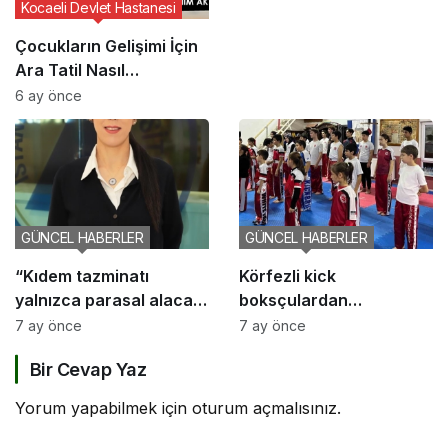
Kocaeli Devlet Hastanesi
Çocukların Gelişimi İçin
Ara Tatil Nasıl
Planlanmalı?
6 ay önce
GÜNCEL HABERLER
GÜNCEL HABERLER
“Kıdem tazminatı
Körfezli kick
yalnızca parasal alacak
boksçulardan
değil, sosyal bir haktır”
şampiyona öncesi güç
7 ay önce
7 ay önce
birliği
Bir Cevap Yaz
Yorum yapabilmek için
oturum açmalısınız
.