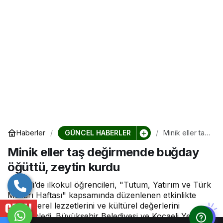
GÜNCEL HABERLER
Haberler
Minik eller taş
değirmende
Minik eller taş değirmende buğday
buğday
öğüttü, zeytin
öğüttü, zeytin kurdu
kurdu
Kocaeli’de ilkokul öğrencileri, "Tutum, Yatırım ve Türk
Malları Haftası" kapsamında düzenlenen etkinlikte
kentin yerel lezzetlerini ve kültürel değerlerini
CANLI
deneyimledi. Büyükşehir Belediyesi ve Kocaeli Yerel