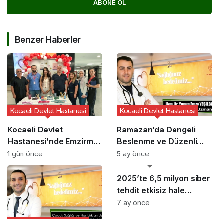
ABONE OL
Benzer Haberler
Kocaeli Devlet Hastanesi
Kocaeli Devlet Hastanesi
Kocaeli Devlet
Ramazan’da Dengeli
Hastanesi’nde Emzirme
Beslenme ve Düzenli
Haftası Etkinliği
Yaşam Vurgusu
1 gün önce
5 ay önce
GÜNCEL HABERLER
2025’te 6,5 milyon siber
tehdit etkisiz hale
getirildi
7 ay önce