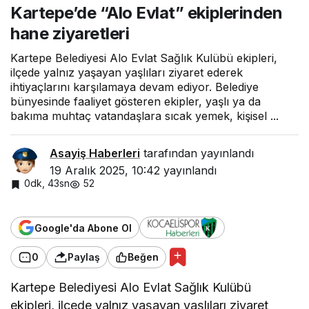
Kartepe’de “Alo Evlat” ekiplerinden
ekiplerinden
hane
hane ziyaretleri
ziyaretleri
Kartepe Belediyesi Alo Evlat Sağlık Kulübü ekipleri,
ilçede yalnız yaşayan yaşlıları ziyaret ederek
ihtiyaçlarını karşılamaya devam ediyor. Belediye
bünyesinde faaliyet gösteren ekipler, yaşlı ya da
bakıma muhtaç vatandaşlara sıcak yemek, kişisel ...
Asayiş Haberleri
tarafından yayınlandı
19 Aralık 2025, 10:42
yayınlandı
0dk, 43sn
52
Google'da Abone Ol
0
Paylaş
Beğen
Kartepe Belediyesi Alo Evlat Sağlık Kulübü
ekipleri, ilçede yalnız yaşayan yaşlıları ziyaret