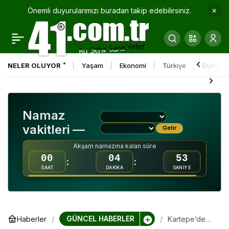
Önemli duyurularımızı buradan takip edebilirsiniz.
Minik eller taş
0
Paylaş
değirmende buğday
NELER OLUYOR
Yaşam
Ekonomi
Türkiye
Dünya
öğüttü, zeytin kurdu
Namaz
vakitleri —
Getir
Akşam namazına kalan süre
00
04
53
:
:
SAAT
DAKİKA
SANİYE
GÜNCEL HABERLER
Haberler
Kartepe’de
“Alo Evlat”