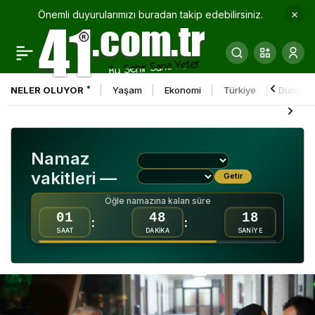
Önemli duyurularımızı buradan takip edebilirsiniz.
Kokina hırsızı sevimli
0
Paylaş
köpek kameraya
NELER OLUYOR
Yaşam
Ekonomi
Türkiye
Dünya
yakalandı
Namaz
vakitleri —
Getir
Öğle namazına kalan süre
01
48
16
:
:
SAAT
DAKİKA
SANİYE