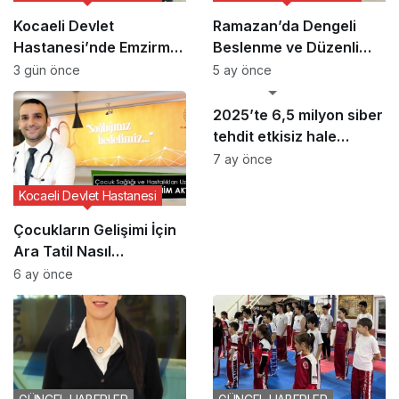
Kocaeli Devlet
Ramazan’da Dengeli
Hastanesi’nde Emzirme
Beslenme ve Düzenli
Haftası Etkinliği
Yaşam Vurgusu
3 gün önce
5 ay önce
GÜNCEL HABERLER
2025’te 6,5 milyon siber
tehdit etkisiz hale
getirildi
7 ay önce
Kocaeli Devlet Hastanesi
Çocukların Gelişimi İçin
Ara Tatil Nasıl
Planlanmalı?
6 ay önce