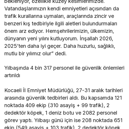
bekleniyor, özellikle kuzey kesimlerimizde.
Vatandaşlarımızın kendi emniyetleri açısından da
trafik kurallarına uymaları, araçlarında zincir ve
benzeri kış tedbiriyle ilgili aletleri bulundurmaları
önem arz ediyor. Hemşehrilerimizin, ülkemizin,
dünyanın yeni yılını kutluyorum. İnşallah 2026,
2025’ten daha iyi geçer. Daha huzurlu, sağlıklı,
mutlu bir yılımız olur” dedi.
Yılbaşında 4 bin 317 personel ile güvenlik önlemleri
artırıldı
Kocaeli İl Emniyet Müdürlüğü, 27-31 aralık tarihleri
arasında güvenlik tedbirleri aldı. Bu kapsamda 121
noktada 409 ekip (310 asayiş + 99 trafik), 2
dedektör köpek, 1 deniz botu ve 2082 personel
görev yaptı. Yılbaşı günü için ise 208 noktada 651
ekip (549 asayiş + 103 trafik), 2 dedektör köpek,