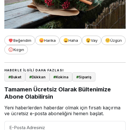
Beğendim
Harika
Haha
Vay
Üzgün
Kızgın
HABERLE ILGILI DAHA FAZLASI
#
Buket
#
Dükkan
#
Kokina
#
Sipariş
Tamamen Ücretsiz Olarak Bültenimize
Abone Olabilirsin
Yeni haberlerden haberdar olmak için fırsatı kaçırma
ve ücretsiz e-posta aboneliğini hemen başlat.