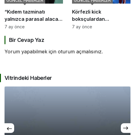
GÜNCEL HABERLER
GÜNCEL HABERLER
“Kıdem tazminatı
Körfezli kick
yalnızca parasal alacak
boksçulardan
değil, sosyal bir haktır”
şampiyona öncesi güç
7 ay önce
7 ay önce
birliği
Bir Cevap Yaz
Yorum yapabilmek için
oturum açmalısınız
.
Vitrindeki Haberler