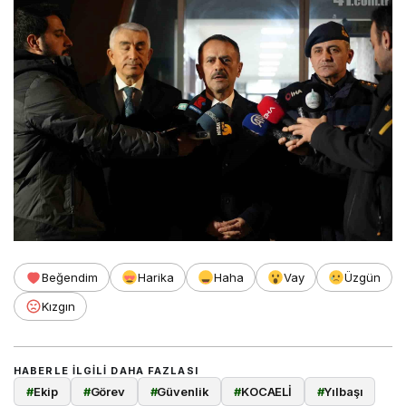
Beğendim
Harika
Haha
Vay
Üzgün
Kızgın
HABERLE ILGILI DAHA FAZLASI
#
Ekip
#
Görev
#
Güvenlik
#
KOCAELİ
#
Yılbaşı