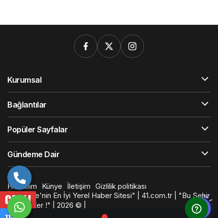
Kurumsal
Bağlantılar
Popüler Sayfalar
Gündeme Dair
Hesabım
Künye
İletişim
Gizlilik politikası
| "Türkiye'nin En İyi Yerel Haber Sitesi" | 41.com.tr | "Bu Şehir
CANLI
Sana Yeter !" | 2026 © |
casino
slot
11:11
Kocaeli’de Tüberkülozla Mücadele: Erken Teşhis Hayat Kurtarı