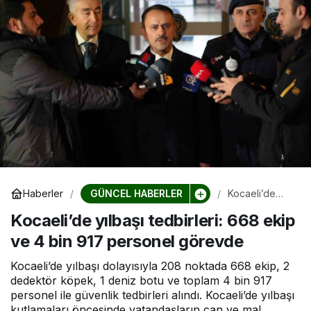
GÜNCEL HABERLER
Haberler
Kocaeli’de
yılbaşı
Kocaeli’de yılbaşı tedbirleri: 668 ekip
tedbirleri: 668
ekip ve 4 bin
ve 4 bin 917 personel görevde
917 personel
görevde
Kocaeli’de yılbaşı dolayısıyla 208 noktada 668 ekip, 2
dedektör köpek, 1 deniz botu ve toplam 4 bin 917
personel ile güvenlik tedbirleri alındı. Kocaeli’de yılbaşı
kutlamaları öncesinde vatandaşların can ve mal