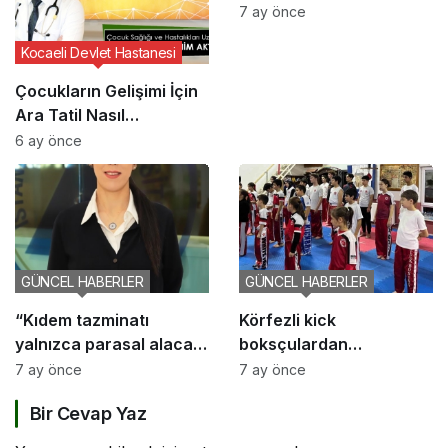
getirildi
7 ay önce
Kocaeli Devlet Hastanesi
Çocukların Gelişimi İçin
Ara Tatil Nasıl
Planlanmalı?
6 ay önce
GÜNCEL HABERLER
GÜNCEL HABERLER
“Kıdem tazminatı
Körfezli kick
yalnızca parasal alacak
boksçulardan
değil, sosyal bir haktır”
şampiyona öncesi güç
7 ay önce
7 ay önce
birliği
Bir Cevap Yaz