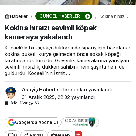
GÜNCEL HABERLER
Haberler
Kokina hırsızı
sevimli köpek
Kokina hırsızı sevimli köpek
kameraya
yakalandı
kameraya yakalandı
Kocaeli’de bir çiçekçi dükkanında sipariş için hazırlanan
kokina buketi, kurye gelmeden önce sokak köpeği
tarafından götürüldü. Güvenlik kameralarına yansıyan
sevimli hırsızlık, dükkan sahibini hem şaşırttı hem de
güldürdü. Kocaeli’nin İzmit ...
Asayiş Haberleri
tarafından yayınlandı
31 Aralık 2025, 22:32
yayınlandı
1dk, 18sn
57
Google'da Abone Ol
0
Paylaş
Beğen