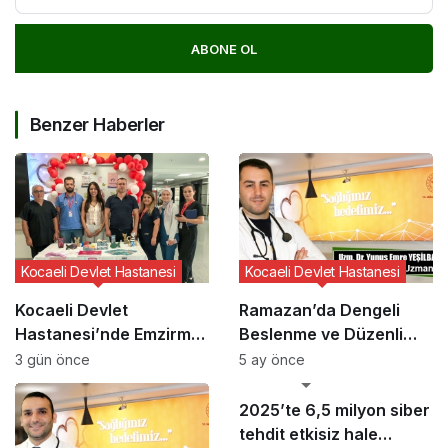
ABONE OL
Benzer Haberler
Kocaeli Devlet Hastanesi
Kocaeli Devlet Hastanesi
Kocaeli Devlet
Ramazan’da Dengeli
Hastanesi’nde Emzirme
Beslenme ve Düzenli
Haftası Etkinliği
Yaşam Vurgusu
3 gün önce
5 ay önce
GÜNCEL HABERLER
2025’te 6,5 milyon siber
tehdit etkisiz hale