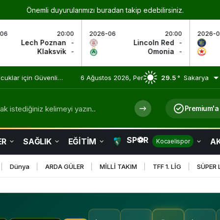
Önemli duyurularımızı buradan takip edebilirsiniz.
0
2026-06
20:00
2026-06
19:00
-
Lincoln Red
-
M. Tel Aviv
-
-
Omonia
-
CSKA Sofya
-
ocuklar için Güvenli
6 Ağustos 2026, Per
29.5 °
Sakarya
k istediğiniz kelimeyi yazın..
Premium'a
SP⚽R
ER
SAĞLIK
EĞİTİM
AK
Kocaelispor
Dünya
ARDA GÜLER
MİLLİ TAKIM
TFF 1. LİG
SÜPER 