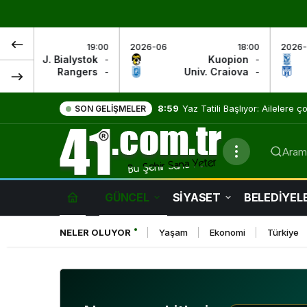
:00
2026-06
18:00
2026-06
20:0
-
Kuopion
-
Lech Poznan
-
Univ. Craiova
-
Klaksvik
8:59
Yaz Tatili Başlıyor: Ailelere ç
SON GELIŞMELER
Güneş Rehberi
Arama
GÜNCEL
SİYASET
BELEDİYEL
NELER OLUYOR
Yaşam
Ekonomi
Türkiye