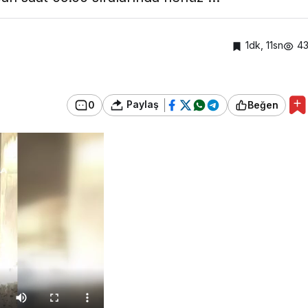
1dk, 11sn
4
Paylaş
0
Beğen