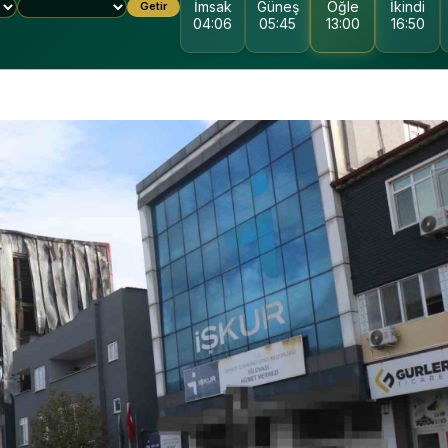
İmsak
Güneş
Öğle
İkindi
Getir
04:06
05:45
13:00
16:50