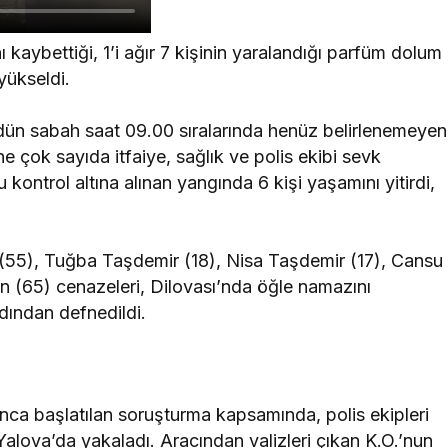
ı kaybettiği, 1’i ağır 7 kişinin yaralandığı parfüm dolum
 yükseldi.
dün sabah saat 09.00 sıralarında henüz belirlenemeyen
ne çok sayıda itfaiye, sağlık ve polis ekibi sevk
kontrol altına alınan yangında 6 kişi yaşamını yitirdi,
(55), Tuğba Taşdemir (18), Nisa Taşdemir (17), Cansu
n (65) cenazeleri, Dilovası’nda öğle namazını
dından defnedildi.
nca başlatılan soruşturma kapsamında, polis ekipleri
Yalova’da yakaladı. Aracından valizleri çıkan K.O.’nun