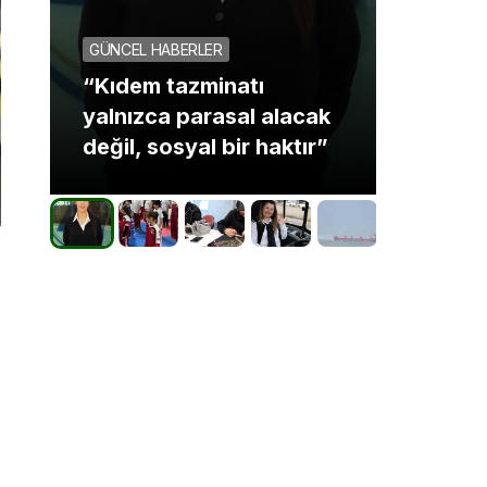
GÜNCEL
GÜNCEL HABERLER
Körfez
“Kıdem tazminatı
boksç
yalnızca parasal alacak
şampi
değil, sosyal bir haktır”
birliği