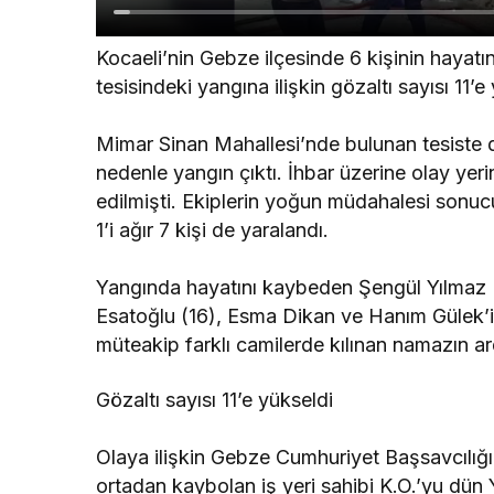
Kocaeli’nin Gebze ilçesinde 6 kişinin hayatın
tesisindeki yangına ilişkin gözaltı sayısı 11’e
Mimar Sinan Mahallesi’nde bulunan tesiste 
nedenle yangın çıktı. İhbar üzerine olay yeri
edilmişti. Ekiplerin yoğun müdahalesi sonucu 
1’i ağır 7 kişi de yaralandı.
Yangında hayatını kaybeden Şengül Yılmaz 
Esatoğlu (16), Esma Dikan ve Hanım Gülek’i
müteakip farklı camilerde kılınan namazın ar
Gözaltı sayısı 11’e yükseldi
Olaya ilişkin Gebze Cumhuriyet Başsavcılığı
ortadan kaybolan iş yeri sahibi K.O.’yu dün 