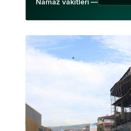
Namaz vakitleri —
KOCAELI DEVLET
HASTANESI