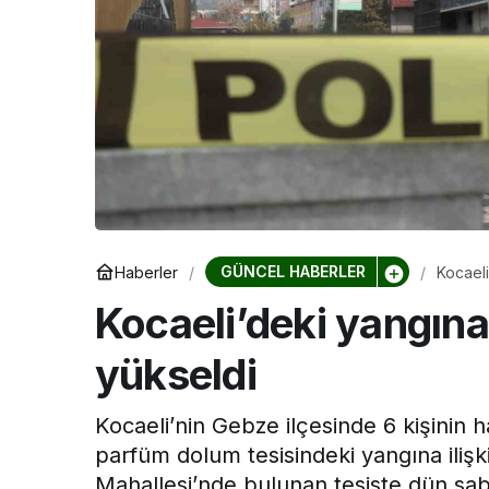
Kocaeli Devlet Hastanesi
Kocaeli Devlet 
Ramazan’da Dengeli
Çocukların 
Beslenme ve Düzenli
Ara Tatil N
Yaşam Vurgusu
Planlanmal
GÜNCEL HABERLER
Haberler
Kocaeli
Kocaeli’deki yangına i
yükseldi
Kocaeli’nin Gebze ilçesinde 6 kişinin hay
parfüm dolum tesisindeki yangına ilişki
Mahallesi’nde bulunan tesiste dün saba