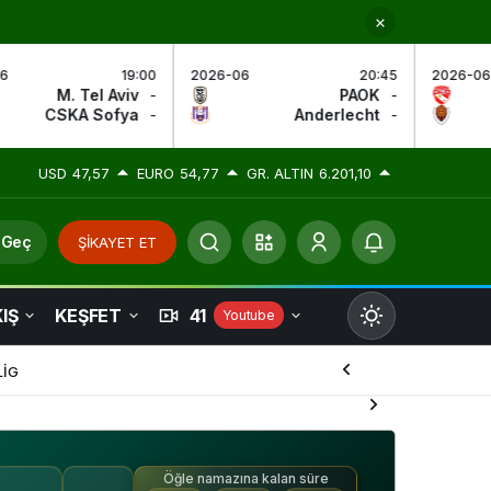
2026-06
20:45
2026-06
21:00
PAOK
-
Thun
-
Anderlecht
-
Vikingur R.
-
USD
47,57
EURO
54,77
GR. ALTIN
6.201,10
 Geç
ŞİKAYET ET
IŞ
KEŞFET
41
Youtube
Mod
değiştir
LİG
Öğle namazına kalan süre
Gündüz Modu