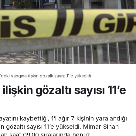
Hastanesi
GÜNCEL HABERLER
Gelişimi İçin
2025’te 6,5 milyon siber
asıl
tehdit etkisiz hale
ı?
getirildi
’deki yangına ilişkin gözaltı sayısı 11’e yükseldi
lişkin gözaltı sayısı 11’e
atını kaybettiği, 1’i ağır 7 kişinin yaralandığı
n gözaltı sayısı 11’e yükseldi. Mimar Sinan
h saat 09.00 sıralarında henüz ...