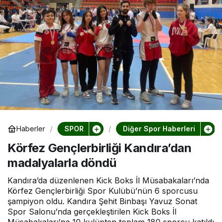
SPOR
Diğer Spor Haberleri
Haberler
Körfez Gençlerbirliği Kandıra’dan
madalyalarla döndü
Kandıra’da düzenlenen Kick Boks İl Müsabakaları’nda
Körfez Gençlerbirliği Spor Kulübü’nün 6 sporcusu
şampiyon oldu. Kandıra Şehit Binbaşı Yavuz Sonat
Spor Salonu’nda gerçekleştirilen Kick Boks İl
Müsabakaları’na 10 kulüpten toplam 180 sporcu katıldı