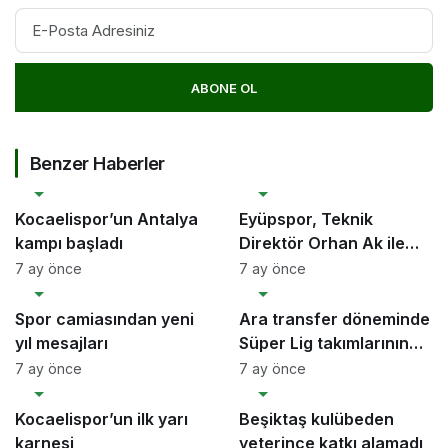
ABONE OL
Benzer Haberler
SPOR
SPOR
Kocaelispor’un Antalya
Eyüpspor, Teknik
kampı başladı
Direktör Orhan Ak ile
yollarını ayırdı
7 ay önce
7 ay önce
SPOR
SPOR
Spor camiasından yeni
Ara transfer döneminde
yıl mesajları
Süper Lig takımlarının
harcama limitleri
7 ay önce
7 ay önce
SPOR
SPOR
belirlendi
Kocaelispor’un ilk yarı
Beşiktaş kulübeden
karnesi
yeterince katkı alamadı