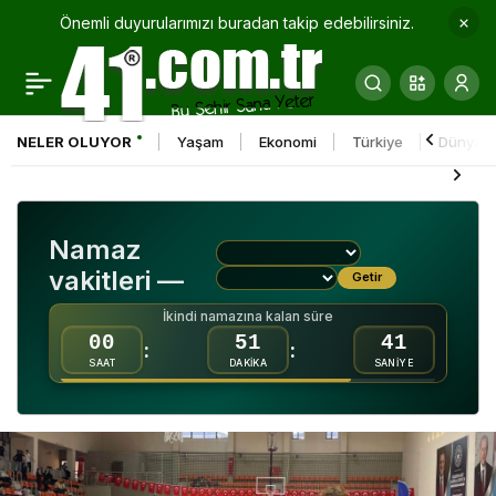
Önemli duyurularımızı buradan takip edebilirsiniz.
Gebzespor, Zorlu
0
Paylaş
Bozüyük
NELER OLUYOR
Yaşam
Ekonomi
Türkiye
Dünya
Deplasmanında Onur
Mücadelesi Verdi
Namaz
vakitleri —
Getir
İkindi namazına kalan süre
00
51
40
:
:
SAAT
DAKİKA
SANİYE