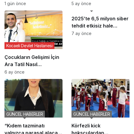
Haftası Etkinliği
Yaşam Vurgusu
1 gün önce
5 ay önce
GÜNCEL HABERLER
2025’te 6,5 milyon siber
tehdit etkisiz hale
getirildi
7 ay önce
Kocaeli Devlet Hastanesi
Çocukların Gelişimi İçin
Ara Tatil Nasıl
Planlanmalı?
6 ay önce
GÜNCEL HABERLER
GÜNCEL HABERLER
“Kıdem tazminatı
Körfezli kick
yalnızca parasal alacak
boksçulardan