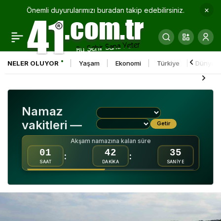
Önemli duyurularımızı buradan takip edebilirsiniz.
Süper Lig’de 2. hafta
0
Paylaş
görünümü
NELER OLUYOR
Yaşam
Ekonomi
Türkiye
Dünya
Namaz
vakitleri —
Getir
Akşam namazına kalan süre
01
42
34
:
:
SAAT
DAKİKA
SANİYE