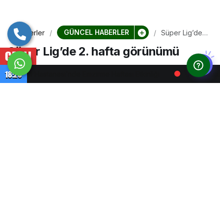
GÜNCEL HABERLER
Haberler
Süper Lig’de
2. hafta
Süper Lig’de 2. hafta görünümü
görünümü
CANLI
Trendyol Süper Lig’in 2. haftasında 9 maç oynanırken,
18:20
astanesi’nde Emzirme Haftası Etkinliği
Anne Sütü Bebeğin En
toplam 14 gol atıldı. Trendyol Süper Lig’in 2. haftası
bugün oynanan tek maçla tamamlandı. 9 müsabakanın
oynandığı haftada en gollü galibiyetleri Galatasaray ve
Konyaspor (3-0) elde etti. İki ...
Asayiş Haberleri
tarafından yayınlandı
18 Ağustos 2025, 23:52
yayınlandı
0dk, 50sn
75
Google'da Abone Ol
0
Paylaş
Beğen