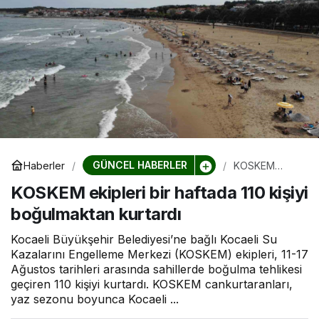
GÜNCEL HABERLER
Haberler
KOSKEM
ekipleri bir
KOSKEM ekipleri bir haftada 110 kişiyi
haftada 110
kişiyi
boğulmaktan kurtardı
boğulmaktan
kurtardı
Kocaeli Büyükşehir Belediyesi’ne bağlı Kocaeli Su
Kazalarını Engelleme Merkezi (KOSKEM) ekipleri, 11-17
Ağustos tarihleri arasında sahillerde boğulma tehlikesi
geçiren 110 kişiyi kurtardı. KOSKEM cankurtaranları,
yaz sezonu boyunca Kocaeli ...