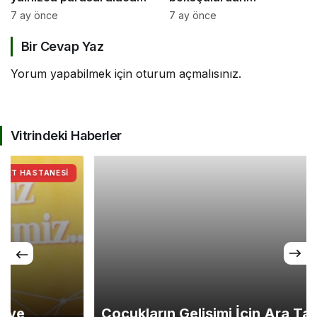
değil, sosyal bir haktır”
şampiyona öncesi güç
7 ay önce
7 ay önce
birliği
Bir Cevap Yaz
Yorum yapabilmek için
oturum açmalısınız
.
Vitrindeki Haberler
Çocukların Gelişimi İçin Ara Tatil Nasıl