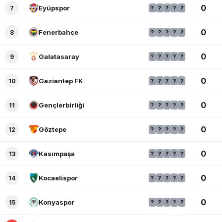
0
Eyüpspor
7
?
?
?
?
?
Veri
Veri
Veri
Veri
Veri
yok
yok
yok
yok
yok
0
Fenerbahçe
8
?
?
?
?
?
Veri
Veri
Veri
Veri
Veri
yok
yok
yok
yok
yok
0
Galatasaray
9
?
?
?
?
?
Veri
Veri
Veri
Veri
Veri
yok
yok
yok
yok
yok
0
Gaziantep FK
10
?
?
?
?
?
Veri
Veri
Veri
Veri
Veri
yok
yok
yok
yok
yok
0
Gençlerbirliği
11
?
?
?
?
?
Veri
Veri
Veri
Veri
Veri
yok
yok
yok
yok
yok
0
Göztepe
12
?
?
?
?
?
Veri
Veri
Veri
Veri
Veri
yok
yok
yok
yok
yok
0
Kasımpaşa
13
?
?
?
?
?
Veri
Veri
Veri
Veri
Veri
yok
yok
yok
yok
yok
0
Kocaelispor
14
?
?
?
?
?
Veri
Veri
Veri
Veri
Veri
yok
yok
yok
yok
yok
0
Konyaspor
15
?
?
?
?
?
Veri
Veri
Veri
Veri
Veri
yok
yok
yok
yok
yok