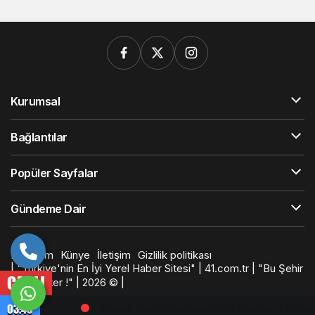
Kurumsal
Bağlantılar
Popüler Sayfalar
Gündeme Dair
Hesabım
Künye
İletişim
Gizlilik politikası
| "Türkiye'nin En İyi Yerel Haber Sitesi" | 41.com.tr | "Bu Şehir
CANLI
Sana Yeter !" | 2026 © |
casino
slot
03:48
Kocaeli Devlet Hastanesi’nde Emzirme Haftası Etki
siteleri
siteleri