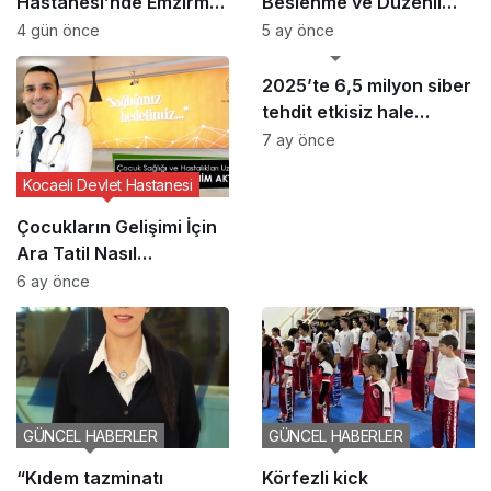
Hastanesi’nde Emzirme
Beslenme ve Düzenli
Haftası Etkinliği
Yaşam Vurgusu
4 gün önce
5 ay önce
GÜNCEL HABERLER
2025’te 6,5 milyon siber
tehdit etkisiz hale
getirildi
7 ay önce
Kocaeli Devlet Hastanesi
Çocukların Gelişimi İçin
Ara Tatil Nasıl
Planlanmalı?
6 ay önce
GÜNCEL HABERLER
GÜNCEL HABERLER
“Kıdem tazminatı
Körfezli kick