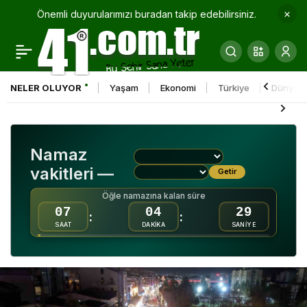
Önemli duyurularımızı buradan takip edebilirsiniz.
2025’te 7 bin vatandaşa
0
Paylaş
ilk yardım eğitimi
NELER OLUYOR
Yaşam
Ekonomi
Türkiye
Dünya
Namaz
vakitleri —
Getir
Öğle namazına kalan süre
07
04
28
:
:
SAAT
DAKİKA
SANİYE