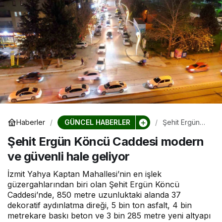
GÜNCEL HABERLER
Haberler
Şehit Ergün
Köncü
Şehit Ergün Köncü Caddesi modern
Caddesi
modern ve
ve güvenli hale geliyor
güvenli hale
geliyor
İzmit Yahya Kaptan Mahallesi’nin en işlek
güzergahlarından biri olan Şehit Ergün Köncü
Caddesi’nde, 850 metre uzunluktaki alanda 37
dekoratif aydınlatma direği, 5 bin ton asfalt, 4 bin
metrekare baskı beton ve 3 bin 285 metre yeni altyapı