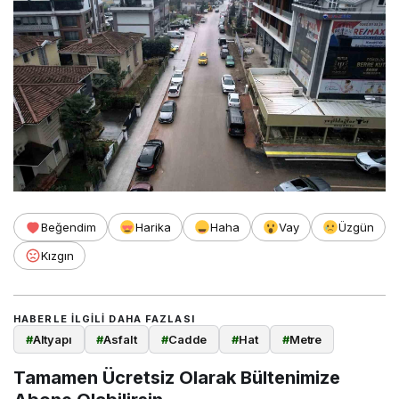
Beğendim
Harika
Haha
Vay
Üzgün
Kızgın
HABERLE ILGILI DAHA FAZLASI
#
Altyapı
#
Asfalt
#
Cadde
#
Hat
#
Metre
Tamamen Ücretsiz Olarak Bültenimize