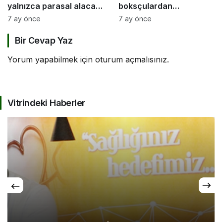
yalnızca parasal alacak
boksçulardan
değil, sosyal bir haktır”
şampiyona öncesi güç
7 ay önce
7 ay önce
birliği
Bir Cevap Yaz
Yorum yapabilmek için
oturum açmalısınız
.
Vitrindeki Haberler