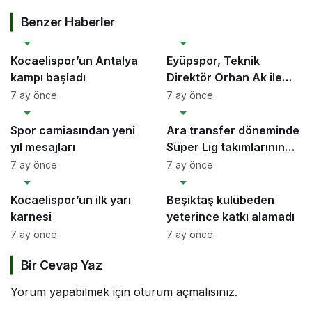
Benzer Haberler
SPOR
SPOR
Kocaelispor’un Antalya
Eyüpspor, Teknik
kampı başladı
Direktör Orhan Ak ile
yollarını ayırdı
7 ay önce
7 ay önce
SPOR
SPOR
Spor camiasından yeni
Ara transfer döneminde
yıl mesajları
Süper Lig takımlarının
harcama limitleri
7 ay önce
7 ay önce
SPOR
SPOR
belirlendi
Kocaelispor’un ilk yarı
Beşiktaş kulübeden
karnesi
yeterince katkı alamadı
7 ay önce
7 ay önce
Bir Cevap Yaz
Yorum yapabilmek için
oturum açmalısınız
.