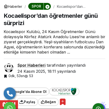
SPOR
Haberler
Kocaelispor’dan
öğretmenler günü sürprizi
Kocaelispor’dan öğretmenler günü
sürprizi
Kocaelispor Kulübü, 24 Kasım Öğretmenler Günü
dolayısıyla Körfez Atatürk Anadolu Lisesi’ne anlamlı bir
ziyaret gerçekleştirdi. Yeşil-siyahlıların futbolcusu Dan
Agyei, öğretmenlerin konferans salonunda düzenlediği
etkinliğe kimsenin haberi olmadan ...
Spor Haberleri
tarafından yayınlandı
24 Kasım 2025, 18:11
yayınlandı
0dk, 53sn
53
Google'da Abone Ol
0
Paylaş
Beğen
CANLI