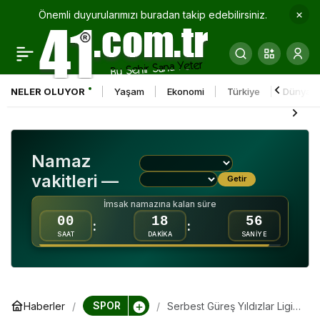
Önemli duyurularımızı buradan takip edebilirsiniz.
Kocaelispor’dan
0
Paylaş
öğretmenler günü
NELER OLUYOR
Yaşam
Ekonomi
Türkiye
Dünya
sürprizi
Namaz
vakitleri —
Getir
İmsak namazına kalan süre
00
18
56
:
:
SAAT
DAKİKA
SANİYE
SPOR
Haberler
Serbest Güreş Yıldızlar Ligi
müsabakaları Ankara’da