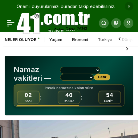
Önemli duyurularımızı buradan takip edebilirsiniz.
Kandıra’da sahillerde ve
0
Paylaş
ormanlık alanlarda
NELER OLUYOR
Yaşam
Ekonomi
Türkiye
Dünya
izinsiz çadır kuranlara
ceza
Namaz
vakitleri —
Getir
İmsak namazına kalan süre
02
40
53
:
:
SAAT
DAKİKA
SANİYE