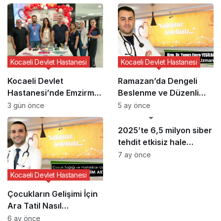
Kocaeli Devlet Hastanesi
Kocaeli Devlet Hastanesi
Kocaeli Devlet
Ramazan’da Dengeli
Hastanesi’nde Emzirme
Beslenme ve Düzenli
Haftası Etkinliği
Yaşam Vurgusu
3 gün önce
5 ay önce
GÜNCEL HABERLER
2025’te 6,5 milyon siber
tehdit etkisiz hale
getirildi
7 ay önce
Kocaeli Devlet Hastanesi
Çocukların Gelişimi İçin
Ara Tatil Nasıl
Planlanmalı?
6 ay önce