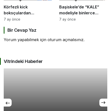
Körfezli kick
Başiskele’de “KALE”
boksçulardan
modeliyle binlerce
şampiyona öncesi güç
ailenin hayatına
7 ay önce
7 ay önce
birliği
dokunuldu
Bir Cevap Yaz
Yorum yapabilmek için
oturum açmalısınız
.
Vitrindeki Haberler