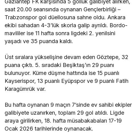
Gaziantep FK karşısında 5 gollük galibiyet alırken,
saat 20.00 seansında oynanan Gençlerbirliği –
Trabzonspor gol düellosuna sahne oldu. Ankara
ekibi sahadan 4-3’lük skorla galip ayrıldı. Bordo-
mavililer ise 11 hafta sonra ligdeki 2. yenilsini
yaşadı ve 35 puanda kaldı.
Üst sıralara yükselişine devam eden Göztepe, 32
puana çıktı. 5. sıradaki Beşiktaş’ın 29 puanı
bulunuyor. Küme düşme hattında ise 15 puanlı
Kayserispor, 13 puanlı Eyüpspor ve 9 puanlı Fatih
Karagümrük var.
Bu hafta oynanan 9 maçın 7’sinde ev sahibi ekipler
galibiyete uzanırken, toplam 29 gol atıldı. Ligde
araya girilirken, 18. hafta müsabakabaları 17-19
Ocak 2026 tarihlerinde oynanacak.