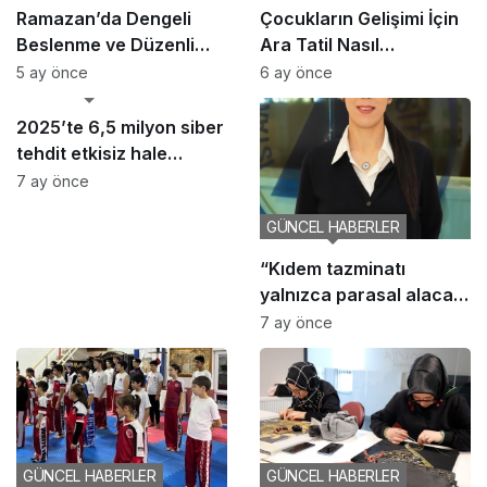
Ramazan’da Dengeli
Çocukların Gelişimi İçin
Beslenme ve Düzenli
Ara Tatil Nasıl
Yaşam Vurgusu
Planlanmalı?
5 ay önce
6 ay önce
GÜNCEL HABERLER
2025’te 6,5 milyon siber
tehdit etkisiz hale
getirildi
7 ay önce
GÜNCEL HABERLER
“Kıdem tazminatı
yalnızca parasal alacak
değil, sosyal bir haktır”
7 ay önce
GÜNCEL HABERLER
GÜNCEL HABERLER