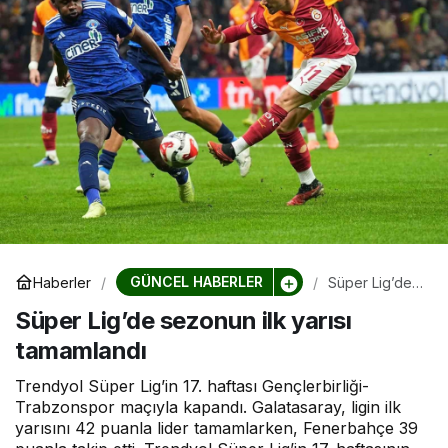
GÜNCEL HABERLER
Haberler
Süper Lig’de
sezonun ilk
Süper Lig’de sezonun ilk yarısı
yarısı
tamamlandı
tamamlandı
Trendyol Süper Lig’in 17. haftası Gençlerbirliği-
Trabzonspor maçıyla kapandı. Galatasaray, ligin ilk
yarısını 42 puanla lider tamamlarken, Fenerbahçe 39