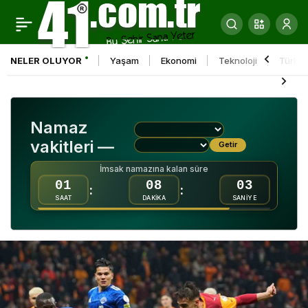
Yenişehir’de doğa
0
Paylaş
yürüyüşü büyük ilgi
NELER OLUYOR
Yaşam
Ekonomi
Teknoloji
Türkiy
gördü
Namaz
vakitleri —
Getir
İmsak namazına kalan süre
01
08
02
:
:
SAAT
DAKİKA
SANİYE