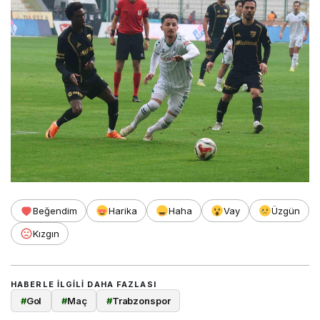
Beğendim
Harika
Haha
Vay
Üzgün
Kızgın
HABERLE ILGILI DAHA FAZLASI
#
Gol
#
Maç
#
Trabzonspor