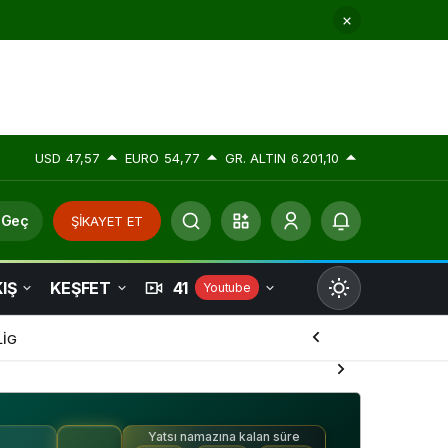
USD
47,57
EURO
54,77
GR. ALTIN
6.201,10
 Geç
ŞİKAYET ET
IŞ
KEŞFET
41
Youtube
Mod
değiştir
LİG
Yatsı namazına kalan süre
Gündüz Modu