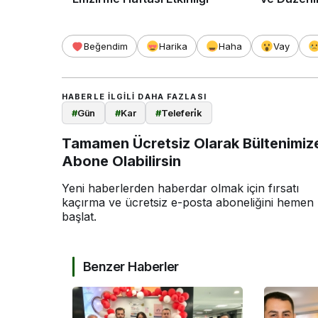
Beğendim
Harika
Haha
Vay
HABERLE ILGILI DAHA FAZLASI
#
Gün
#
Kar
#
Teleferi̇k
Tamamen Ücretsiz Olarak Bültenimiz
Abone Olabilirsin
Yeni haberlerden haberdar olmak için fırsatı
kaçırma ve ücretsiz e-posta aboneliğini hemen
başlat.
Benzer Haberler