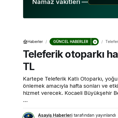
Namaz vakitleri —
GÜNCEL HABERLER
Haberler
Telefer
Teleferik otoparkı h
TL
Kartepe Teleferik Katlı Otoparkı, yo
önlemek amacıyla hafta sonları ve etki
hizmet verecek. Kocaeli Büyükşehir Be
...
Asayiş Haberleri
tarafından yayınlandı