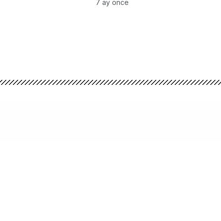
”
7 ay önce