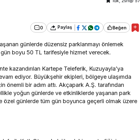
1dk, 2sn
5
Hastanesi
Kocaeli Devlet Hastanesi
vlet
Ramazan’da Dengeli
Paylaş
0
Beğen
’nde Emzirme
Beslenme ve Düzenli
inliği
Yaşam Vurgusu
 yaşanan günlerde düzensiz parklanmayı önlemek
e gün boyu 50 TL tarifesiyle hizmet verecek.
nte kazandırılan Kartepe Teleferik, Kuzuyayla’ya
vam ediyor. Büyükşehir ekipleri, bölgeye ulaşımda
n önemli bir adım attı. Akçapark A.Ş. tarafından
zellikle yoğun günlerde ve etkinliklerde yaşanan park
 ve özel günlerde tüm gün boyunca geçerli olmak üzere