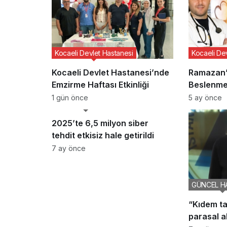
Kocaeli Devlet Hastanesi
Kocaeli De
Kocaeli Devlet Hastanesi’nde
Ramazan’
Emzirme Haftası Etkinliği
Beslenme
Vurgusu
1 gün önce
5 ay önce
GÜNCEL HABERLER
2025’te 6,5 milyon siber
tehdit etkisiz hale getirildi
7 ay önce
GÜNCEL H
“Kıdem ta
parasal a