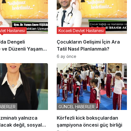
vlet Hastanesi
Kocaeli Devlet Hastanesi
da Dengeli
Çocukların Gelişimi İçin Ara
 ve Düzenli Yaşam
Tatil Nasıl Planlanmalı?
6 ay önce
ABERLER
GÜNCEL HABERLER
zminatı yalnızca
Körfezli kick boksçulardan
lacak değil, sosyal
şampiyona öncesi güç birliği