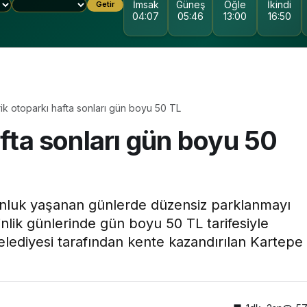
İmsak
Güneş
Öğle
İkindi
Getir
04:07
05:46
13:00
16:50
ik otoparkı hafta sonları gün boyu 50 TL
afta sonları gün boyu 50
KOCAELI DEVLET
HASTANESI
ğunluk yaşanan günlerde düzensiz parklanmayı
nlik günlerinde gün boyu 50 TL tarifesiyle
lediyesi tarafından kente kazandırılan Kartepe