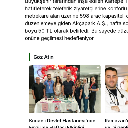
Büyükşehir tarafından inşa edilen Kartepe Te
hafifleterek teleferik ziyaretçilerine konfo
metrekare alan üzerine 598 araç kapasiteli 
düzenlemeye giden Akçapark A.Ş., hafta sonl
boyu 50 TL olarak belirledi. Bu sayede düz
önüne geçilmesi hedefleniyor.
Göz Atın
Kocaeli Devlet Hastanesi’nde
Ramazan’d
Emzirme Haftası Etkinliği
ve Düzenl