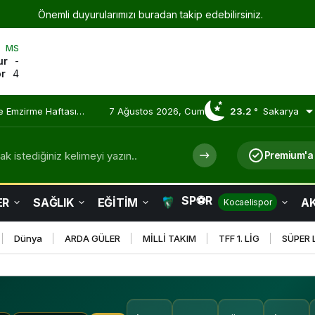
Önemli duyurularımızı buradan takip edebilirsiniz.
MS
ur
-
or
4
e Emzirme Haftası
7 Ağustos 2026, Cum
23.2 °
Sakarya
k istediğiniz kelimeyi yazın..
Premium'a
SP⚽R
ER
SAĞLIK
EĞİTİM
AK
Kocaelispor
Dünya
ARDA GÜLER
MİLLİ TAKIM
TFF 1. LİG
SÜPER 