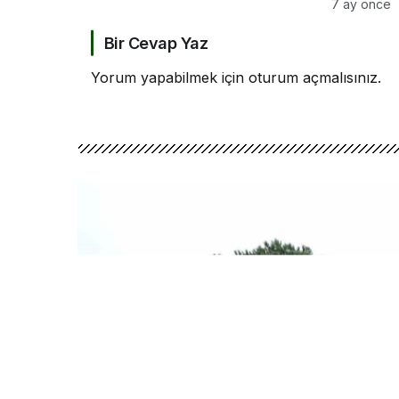
bir haktır
7 ay önce
Bir Cevap Yaz
Yorum yapabilmek için
oturum açmalısınız
.