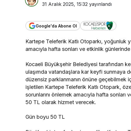
31 Aralık 2025, 15:32
yayınlandı
Kocaeli Devlet 
Kocaeli De
Google'da Abone Ol
Hastanesi
Haftası Etk
Kartepe Teleferik Katlı Otoparkı, yoğunluk
amacıyla hafta sonları ve etkinlik günlerind
Kocaeli Büyükşehir Belediyesi tarafından ke
ulaşımda vatandaşlara kar keyfi sunmaya de
düzensiz parklanmanın önüne geçebilmek içi
işletilen Kartepe Teleferik Katlı Otopark, ö
sorunlarını önlemek amacıyla hafta sonları
50 TL olarak hizmet verecek.
Gün boyu 50 TL