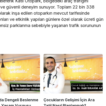
leferik Katlı Otopark, bölgedeki araç trafiğini
rlu ve güvenli deneyim sunuyor. Toplam 22 bin 338
olarak inşa edilen otoparkın mevcut tarifesinde
arı ve etkinlik yapılan günlere özel olarak ücreti gün
ensiz parklanma sebebiyle yaşanan trafik sorununun
a Dengeli Beslenme
Çocukların Gelişimi İçin Ara
i Yaşam Vurgusu
Tatil Nasıl Planlanmalı?