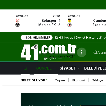
2026-07
21:30
2026-07
Boluspor
1
Cambu
Manisa FK
2
Excelsi
12:43
Kocaeli Devlet Hastanesi’nd
SON GELIŞMELER
Etkinliği
Arama
GÜNCEL
SİYASET
BELEDİYEL
NELER OLUYOR
Yaşam
Ekonomi
Türkiye