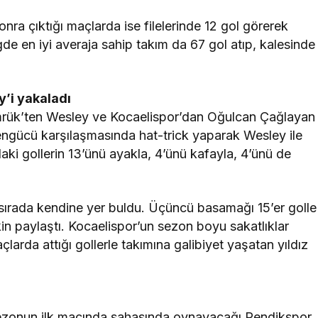
ra çıktığı maçlarda ise filelerinde 12 gol görerek
igde en iyi averaja sahip takım da 67 gol atıp, kalesinde
y’i yakaladı
agümrük’ten Wesley ve Kocaelispor’dan Oğulcan Çağlayan
ngücü karşılaşmasında hat-trick yaparak Wesley ile
ndaki gollerin 13’ünü ayakla, 4’ünü kafayla, 4’ünü de
 sırada kendine yer buldu. Üçüncü basamağı 15’er golle
in paylaştı. Kocaelispor’un sezon boyu sakatlıklar
larda attığı gollerle takımına galibiyet yaşatan yıldız
ezonun ilk maçında sahasında oynayacağı Pendikspor