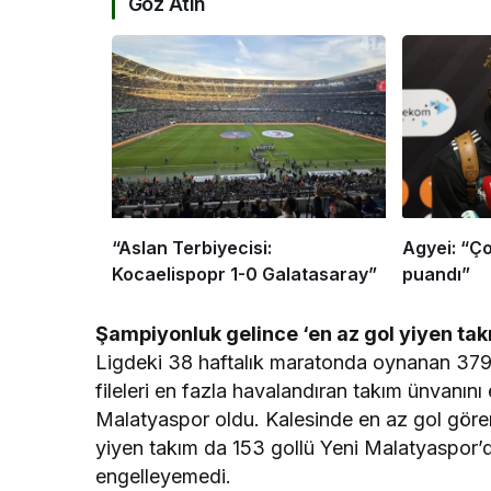
Göz Atın
“Aslan Terbiyecisi:
Agyei: “Ço
Kocaelispopr 1-0 Galatasaray”
puandı”
Şampiyonluk gelince ‘en az gol yiyen tak
Ligdeki 38 haftalık maratonda oynanan 379 
fileleri en fazla havalandıran takım ünvanını 
Malatyaspor oldu. Kalesinde en az gol göre
yiyen takım da 153 gollü Yeni Malatyaspor’d
engelleyemedi.