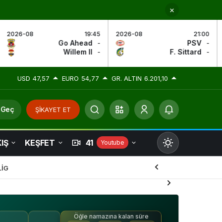
19:45
2026-08
21:00
2026-08
Ahead
-
PSV
-
AZ Al
llem II
-
F. Sittard
-
Den 
USD
47,57
EURO
54,77
GR. ALTIN
6.201,10
 Geç
ŞİKAYET ET
IŞ
KEŞFET
41
Youtube
Mod
değiştir
LİG
Öğle namazına kalan süre
Gündüz Modu