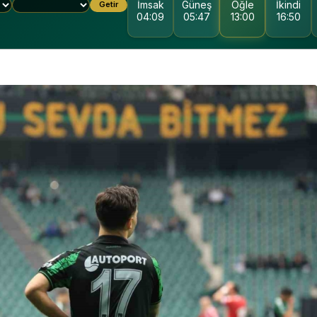
İmsak
Güneş
Öğle
İkindi
Getir
04:09
05:47
13:00
16:50
KOCAELI DEVLET
HASTANESI