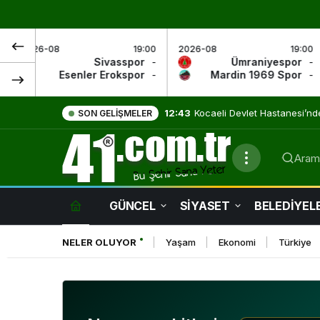
19:00
2026-08
19:00
2026-08
ivasspor
-
Ümraniyespor
-
Anta
Erokspor
-
Mardin 1969 Spor
-
Keçiör
9:01
Evde Sağlık Hizmetleri Umut
SON GELIŞMELER
Arama
GÜNCEL
SİYASET
BELEDİYEL
NELER OLUYOR
Yaşam
Ekonomi
Türkiye