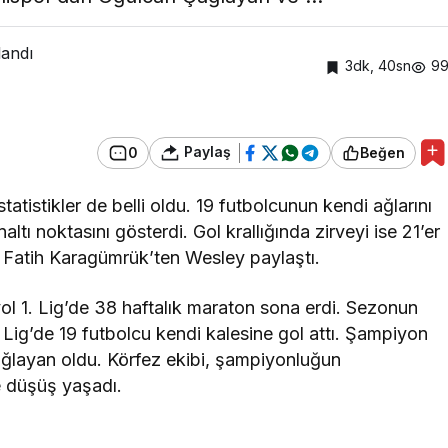
landı
3dk, 40sn
9
Paylaş
0
Beğen
atistikler de belli oldu. 19 futbolcunun kendi ağlarını
ltı noktasını gösterdi. Gol krallığında zirveyi ise 21’er
 Fatih Karagümrük’ten Wesley paylaştı.
l 1. Lig’de 38 haftalık maraton sona erdi. Sezonun
 1. Lig’de 19 futbolcu kendi kalesine gol attı. Şampiyon
ğlayan oldu. Körfez ekibi, şampiyonluğun
de düşüş yaşadı.