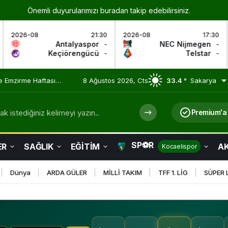
Önemli duyurularımızı buradan takip edebilirsiniz.
21:30
2026-08
17:30
2026-08
lyaspor
-
NEC Nijmegen
-
Go 
engücü
-
Telstar
-
Wi
 Olmaya Devam Ediyor
8 Ağustos 2026, Cts
33.4 °
Sakarya
k istediğiniz kelimeyi yazın..
Premium'a
SP⚽R
ER
SAĞLIK
EĞİTİM
AK
Kocaelispor
Dünya
ARDA GÜLER
MİLLİ TAKIM
TFF 1. LİG
SÜPER 