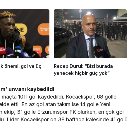
k önemli gol ve üç
Recep Durul: “Bizi burada
yenecek hiçbir güç yok”
ım’ unvanı kaybedildi
maçta 1011 gol kaydedildi. Kocaelispor, 68 golle
elde etti. En az gol atan takım ise 14 golle Yeni
n ekip, 31 golle Erzurumspor FK olurken, en çok gol
u. Lider Kocaelispor da 38 haftada kalesinde 41 golü