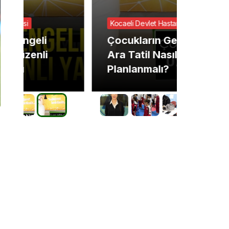
Kocaeli Devlet Hastanesi
GÜNCEL
Çocukların Gelişimi İçin
2025’
Ara Tatil Nasıl
tehdit
Planlanmalı?
getiri