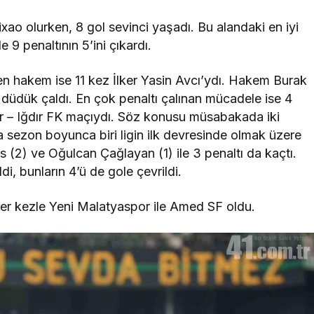
ao olurken, 8 gol sevinci yaşadı. Bu alandaki en iyi
9 penaltının 5’ini çıkardı.
eden hakem ise 11 kez İlker Yasin Avcı’ydı. Hakem Burak
düdük çaldı. En çok penaltı çalınan mücadele ise 4
r – Iğdır FK maçıydı. Söz konusu müsabakada iki
da sezon boyunca biri ligin ilk devresinde olmak üzere
 (2) ve Oğulcan Çağlayan (1) ile 3 penaltı da kaçtı.
di, bunların 4’ü de gole çevrildi.
şer kezle Yeni Malatyaspor ile Amed SF oldu.