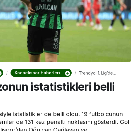
Hastanesi
Kocaeli Devlet Hastanesi
vlet
Ramazan’da Dengeli
’nde Emzirme
Beslenme ve Düzenli
inliği
Yaşam Vurgusu
Kocaelispor Haberleri
Trendyol 1. Lig’de
sezonun istatistikleri belli
onun istatistikleri belli
oldu
le istatistikler de belli oldu. 19 futbolcunun
emler de 131 kez penaltı noktasını gösterdi. Gol
aelispor’dan Oğulcan Çağlayan ve ...