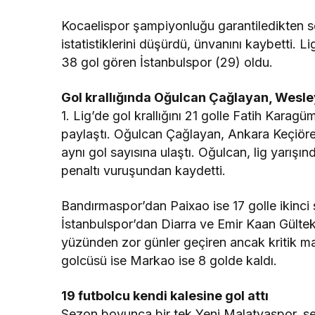
Kocaelispor şampiyonluğu garantiledikten son
istatistiklerini düşürdü, ünvanını kaybetti. L
38 gol gören İstanbulspor (29) oldu.
Gol krallığında Oğulcan Çağlayan, Wesle
1. Lig’de gol krallığını 21 golle Fatih Kar
paylaştı. Oğulcan Çağlayan, Ankara Keçiöre
aynı gol sayısına ulaştı. Oğulcan, lig yarışı
penaltı vuruşundan kaydetti.
Bandırmaspor’dan Paixao ise 17 golle ikinci
İstanbulspor’dan Diarra ve Emir Kaan Gültek
yüzünden zor günler geçiren ancak kritik maç
golcüsü ise Markao ise 8 golde kaldı.
19 futbolcu kendi kalesine gol attı
Sezon boyunca bir tek Yeni Malatyaspor, s