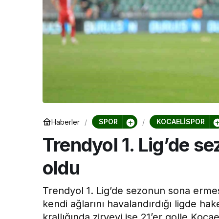
Kocaeli Devlet 
Kocaeli De
Hastanesi
Haftası Etk
SPOR
KOCAELİSPOR
Haberler
Trendyol 1. Lig’de sez
oldu
Trendyol 1. Lig’de sezonun sona ermesiy
kendi ağlarını havalandırdığı ligde hak
krallığında zirveyi ise 21’er golle Koc