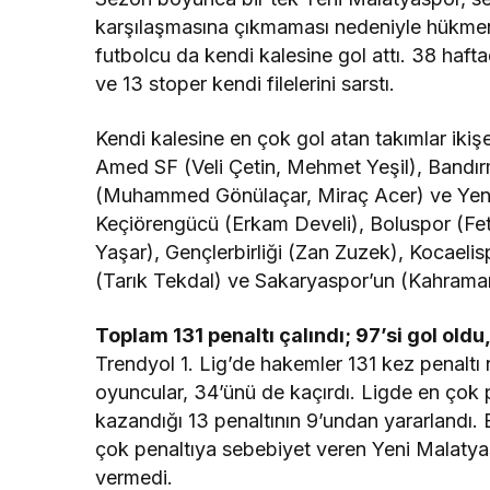
karşılaşmasına çıkmaması nedeniyle hükme
futbolcu da kendi kalesine gol attı. 38 hafta
ve 13 stoper kendi filelerini sarstı.
Kendi kalesine en çok gol atan takımlar iki
Amed SF (Veli Çetin, Mehmet Yeşil), Bandır
(Muhammed Gönülaçar, Miraç Acer) ve Yeni M
Keçiörengücü (Erkam Develi), Boluspor (Fet
Yaşar), Gençlerbirliği (Zan Zuzek), Kocael
(Tarık Tekdal) ve Sakaryaspor’un (Kahraman 
Toplam 131 penaltı çalındı; 97’si gol oldu,
Trendyol 1. Lig’de hakemler 131 kez penaltı n
oyuncular, 34’ünü de kaçırdı. Ligde en çok p
kazandığı 13 penaltının 9’undan yararlandı. 
çok penaltıya sebebiyet veren Yeni Malatyas
vermedi.