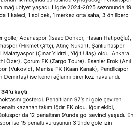
n mağlubiyet yaşadı. Ligde 2024-2025 sezonunda 19
da 1 kaleci, 1 sol bek, 1 merkez orta saha, 3 ön libero
şer golle; Adanaspor (İsaac Donkor, Hasan Hatipoğlu),
maspor (Hikmet Çiftçi, Atınç Nukan), Şanlıurfaspor
alatyaspor (Çınar Yıldızlı, Yiğit Ulaş) oldu. Ankara
hi Özer), Çorum FK (Zargo Toure), Esenler Erok (Anıl
ispor (Vukovic), Manisa FK (Kaan Kanak), Pendikspor
Demirtaş) ise kendi ağlarını birer kez havalandı.
 34’ü kaçtı
oktasını gösterdi. Penaltıların 97’sini gole çeviren
enaltı kazanan takım Iğdır FK oldu. Iğdır ekibi,
Boluspor da 12 penaltının 9’unda gol sevinci yaşadı. En
por ise 15 penaltı vuruşunun 3’ünde gole izin