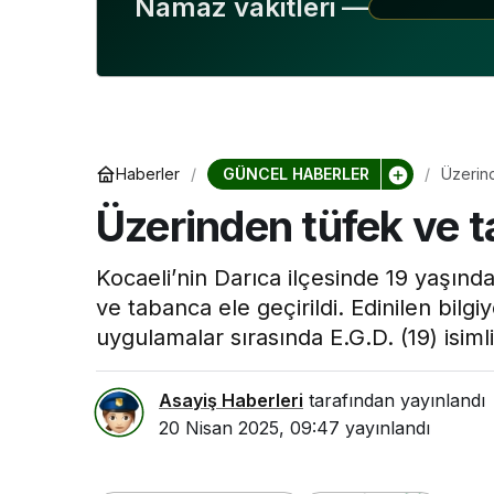
Namaz vakitleri —
GÜNCEL HABERLER
Haberler
Üzerind
Üzerinden tüfek ve t
Kocaeli’nin Darıca ilçesinde 19 yaşınd
ve tabanca ele geçirildi. Edinilen bilgi
uygulamalar sırasında E.G.D. (19) isiml
Asayiş Haberleri
tarafından yayınlandı
20 Nisan 2025, 09:47
yayınlandı