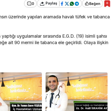
Paylaş
0
Beğen
Hastanesi
Kocaeli Devlet Hastanesi
ahsın üzerinde yapılan aramada havalı tüfek ve tabanca
vlet
Ramazan’da Dengeli
’nde Emzirme
Beslenme ve Düzenli
inliği
Yaşam Vurgusu
a yaptığı uygulamalar sırasında E.G.D. (19) isimli şahsı
ğe ait 90 mermi ile tabanca ele geçirildi. Olaya ilişkin