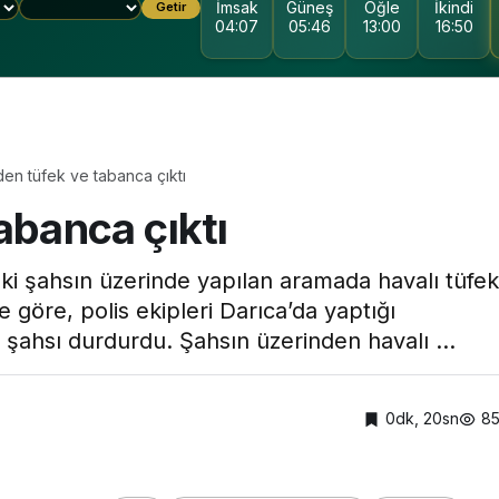
İmsak
Güneş
Öğle
İkindi
Getir
04:07
05:46
13:00
16:50
en tüfek ve tabanca çıktı
abanca çıktı
KOCAELI DEVLET
HASTANESI
aki şahsın üzerinde yapılan aramada havalı tüfek
ye göre, polis ekipleri Darıca’da yaptığı
i şahsı durdurdu. Şahsın üzerinden havalı ...
0dk, 20sn
8