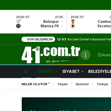
2026-07
21:30
2026-07
Boluspor
-
Cambu
Manisa FK
-
Excelsi
9:01
Evde Sağlık Hizmetleri Umut
SON GELIŞMELER
Arama
GÜNCEL
SİYASET
BELEDİYEL
NELER OLUYOR
Yaşam
Ekonomi
Türkiye