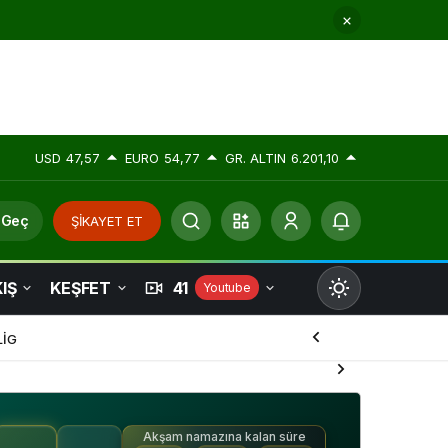
USD
47,57
EURO
54,77
GR. ALTIN
6.201,10
 Geç
ŞİKAYET ET
IŞ
KEŞFET
41
Youtube
Mod
değiştir
LİG
Akşam namazına kalan süre
Gündüz Modu