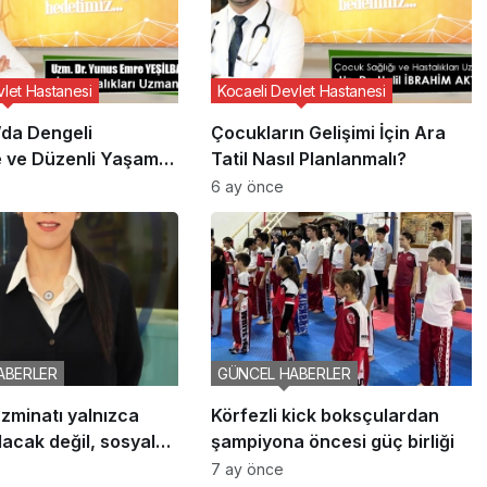
vlet Hastanesi
Kocaeli Devlet Hastanesi
da Dengeli
Çocukların Gelişimi İçin Ara
 ve Düzenli Yaşam
Tatil Nasıl Planlanmalı?
6 ay önce
ABERLER
GÜNCEL HABERLER
zminatı yalnızca
Körfezli kick boksçulardan
lacak değil, sosyal
şampiyona öncesi güç birliği
”
7 ay önce