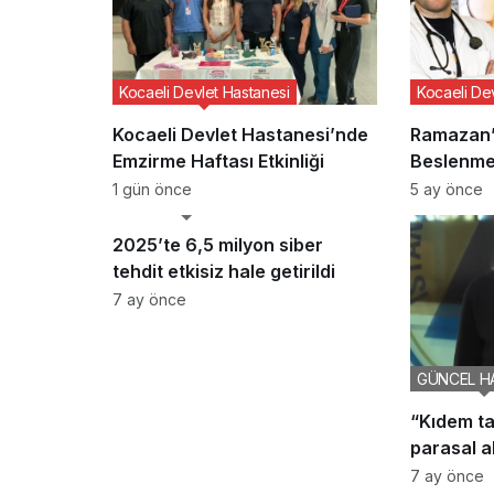
Kocaeli Devlet Hastanesi
Kocaeli De
Kocaeli Devlet Hastanesi’nde
Ramazan’
Emzirme Haftası Etkinliği
Beslenme
Vurgusu
1 gün önce
5 ay önce
GÜNCEL HABERLER
2025’te 6,5 milyon siber
tehdit etkisiz hale getirildi
7 ay önce
GÜNCEL H
“Kıdem ta
parasal a
bir haktır
7 ay önce