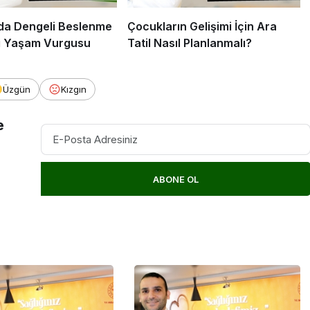
a Dengeli Beslenme
Çocukların Gelişimi İçin Ara
i Yaşam Vurgusu
Tatil Nasıl Planlanmalı?
Üzgün
Kızgın
e
ABONE OL