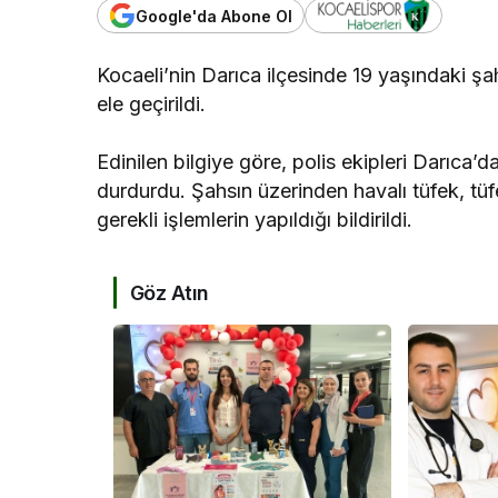
Google'da Abone Ol
Kocaeli Devlet 
Kocaeli’nin Darıca ilçesinde 19 yaşındaki ş
Kocaeli De
ele geçirildi.
Hastanesi
Haftası Etk
Edinilen bilgiye göre, polis ekipleri Darıca’d
durdurdu. Şahsın üzerinden havalı tüfek, tüfe
gerekli işlemlerin yapıldığı bildirildi.
Göz Atın