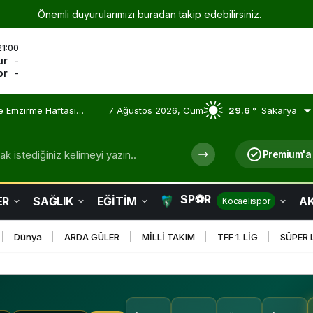
Önemli duyurularımızı buradan takip edebilirsiniz.
21:00
ur
-
or
-
 Olmaya Devam Ediyor
7 Ağustos 2026, Cum
29.6 °
Sakarya
k istediğiniz kelimeyi yazın..
Premium'a
SP⚽R
ER
SAĞLIK
EĞİTİM
AK
Kocaelispor
Dünya
ARDA GÜLER
MİLLİ TAKIM
TFF 1. LİG
SÜPER 