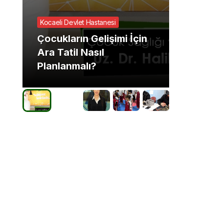
Kocaeli Devlet Hastanesi
GÜNCEL
Çocukların Gelişimi İçin
2025’
Ara Tatil Nasıl
tehdit
Planlanmalı?
getiri